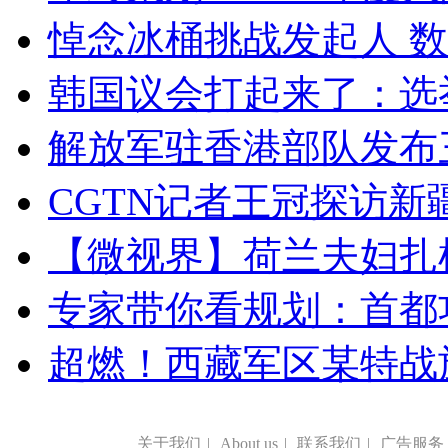
悼念冰桶挑战发起人 数百
韩国议会打起来了：选举
解放军驻香港部队发布三
CGTN记者王冠探访新疆
【微视界】荷兰夫妇扎根青
专家带你看规划：首都功
超燃！西藏军区某特战
关于我们
|
About us
|
联系我们
|
广告服务