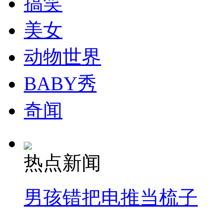
搞笑
走！跟着总书记去植树
美女
消防员救轻生者
花炮节热闹非凡
减压"枕头大战"
动物世界
BABY秀
纽约上演“枕头大战”
奇闻
司机酒驾遇交警 急速倒车逃窜
热点新闻
男孩错把电推当梳子