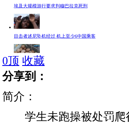
埃及大规模游行要求判穆巴拉克死刑
目击者述尼坠机经过 机上至少6中国乘客
0
顶
收藏
鸡蛋10天涨一块被称"火箭蛋"
分享到：
简介：
北师大设彩票研究院招彩票硕士生
学生未跑操被处罚爬行
冰心孙子因家庭纠纷用红漆毁其墓碑