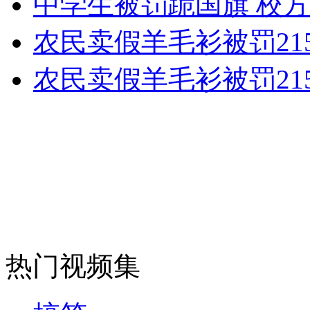
中学生被罚跪国旗 校方
女孩北京地铁殴打老人 痛下狠手拳打脚踢
农民卖假羊毛衫被罚215
无痛分娩是否安全 医生回应
农民卖假羊毛衫被罚215
外交部：反对强权政治霸凌主义
外交部：有关国家言论片面不公正
安徽一实载49人客车翻车
热门视频集