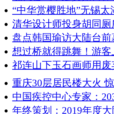
“中华赏樱胜地”无锡
清华设计师投身胡同厕
盘点韩国瑜访大陆台前
想过桥就得跳舞！游客
祁连山下玉石画师用废
重庆30层居民楼大火
中国疾控中心专家：203
年终策划：2019年度大陆