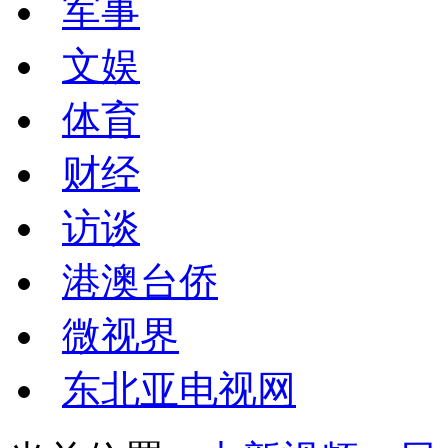
军事
文娱
体育
财经
访谈
港澳台侨
微视界
东北亚电视网