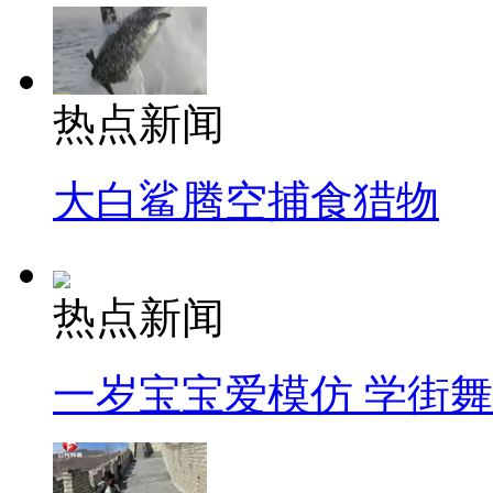
热点新闻
大白鲨腾空捕食猎物
热点新闻
一岁宝宝爱模仿 学街