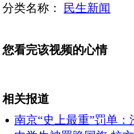
分类名称：
民生新闻
主人学游泳 小狗误会拼命去救
您看完该视频的心情
实拍尼日利亚坠机现场 至少193人遇难
学生未跑操被罚爬行 女教师痛哭
相关报道
山西运城恶犬咬伤多人 警民合力深夜将其击毙
南京“史上最重”罚单：