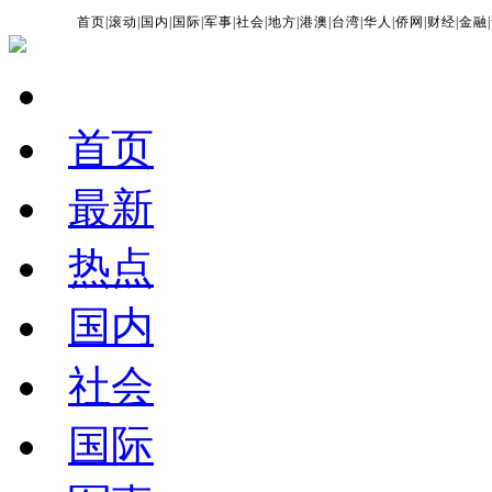
首页
|
滚动
|
国内
|
国际
|
军事
|
社会
|
地方
|
港澳
|
台湾
|
华人
|
侨网
|
财经
|
金融
|
首页
最新
热点
国内
社会
国际