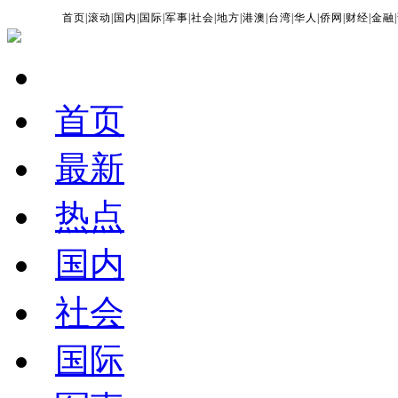
首页
|
滚动
|
国内
|
国际
|
军事
|
社会
|
地方
|
港澳
|
台湾
|
华人
|
侨网
|
财经
|
金融
|
首页
最新
热点
国内
社会
国际