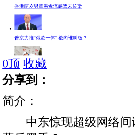
香港两岁男童患禽流感暂未传染
普京力推“俄欧一体” 欲向谁叫板？
0
顶
收藏
冰心之孙称泼漆是想为母亲争口气
分享到：
简介：
实拍:眼球里发现棉絮或因医院内斗
中东惊现超级网络间谍
重庆7岁女孩全身长毛引人关注