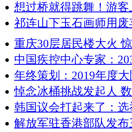
想过桥就得跳舞！游客
祁连山下玉石画师用废
重庆30层居民楼大火
中国疾控中心专家：203
年终策划：2019年度大陆
悼念冰桶挑战发起人 数百
韩国议会打起来了：选举
解放军驻香港部队发布三