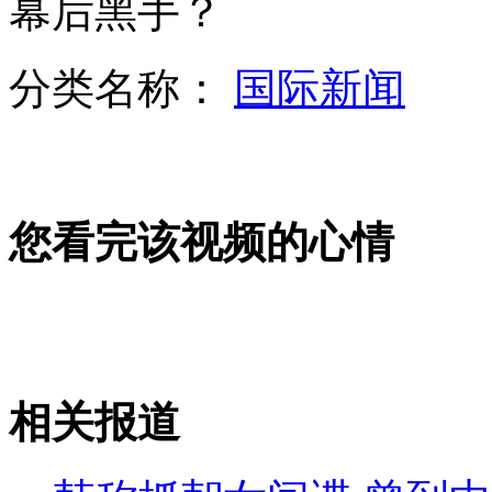
幕后黑手？
分类名称：
国际新闻
英女60周年庆典 千舟巡游泰晤士河
广东韶关：飞车抢夺不成 谎称交通事故
您看完该视频的心情
航空燃油附加费6月将迎来首次下调
相关报道
山西运城恶犬咬伤多人 警民合力深夜将其击毙