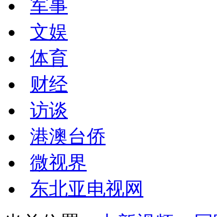
军事
文娱
体育
财经
访谈
港澳台侨
微视界
东北亚电视网