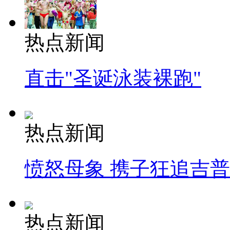
热点新闻
直击"圣诞泳装裸跑"
热点新闻
愤怒母象 携子狂追吉
热点新闻