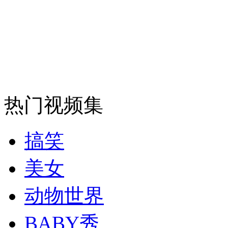
走！跟着总书记去植树
消防员救轻生者
花炮节热闹非凡
减压"枕头大战"
纽约上演“枕头大战”
热门视频集
司机酒驾遇交警 急速倒车逃窜
搞笑
美女
动物世界
BABY秀