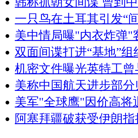
韩称抓朝女间谍 曾到
女孩北京地铁殴打老人 痛下狠手拳打脚踢
一只鸟在土耳其引发“间
无痛分娩是否安全 医生回应
美中情局曝"内衣炸弹
双面间谍打进“基地”组
外交部：反对强权政治霸凌主义
机密文件曝光英特工曾
外交部：有关国家言论片面不公正
美称中国航天进步部分
美军"全球鹰"因价高将
安徽一实载49人客车翻车
阿塞拜疆破获受伊朗指