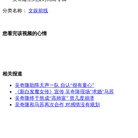
分类名称：
文娱前线
成龙出面澄清“息影”传闻
您看完该视频的心情
男子盗QQ号网聊骗钱 一个月得2万
相关报道
杨钰莹回忆童年时光
吴奇隆助阵天声一队 自认“很有童心”
《新白发魔女传》宣传
吴奇隆
现场"求婚"马苏
吴奇隆终于熬成“高帅富” 曾几度崩溃
吴奇隆和马苏再次合作 对感情没有规划
沈阳一公交站地面塌陷乘客掉入深坑