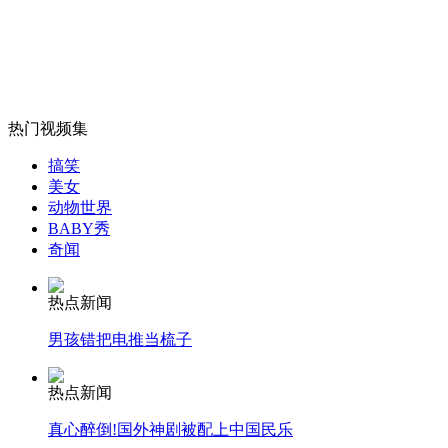
建筑工图省事高空抛垃圾险酿惨剧
山西运城恶犬咬伤多人 警民合力深夜将其击毙
热门视频集
搞笑
女孩北京地铁殴打老人 痛下狠手拳打脚踢
美女
动物世界
BABY秀
奇闻
无痛分娩是否安全 医生回应
热点新闻
外交部：反对强权政治霸凌主义
男孩错把电推当梳子
外交部：有关国家言论片面不公正
热点新闻
真心醉倒!国外神剧被配上中国民乐