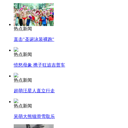
热点新闻
直击"圣诞泳装裸跑"
热点新闻
愤怒母象 携子狂追吉普车
热点新闻
超萌汪星人直立行走
热点新闻
呆萌大熊猫滑雪取乐