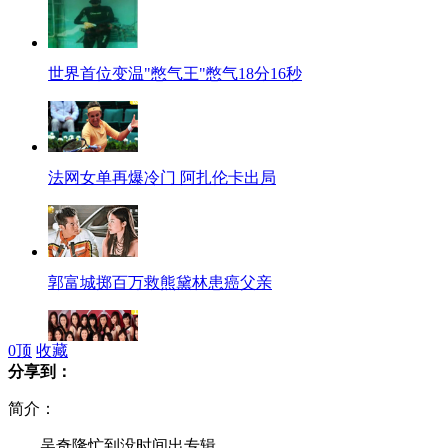
世界首位变温"憋气王"憋气18分16秒
法网女单再爆冷门 阿扎伦卡出局
郭富城掷百万救熊黛林患癌父亲
0
顶
收藏
分享到：
"2012香港小姐竞选"佳丽亮相
简介：
吴奇隆忙到没时间出专辑