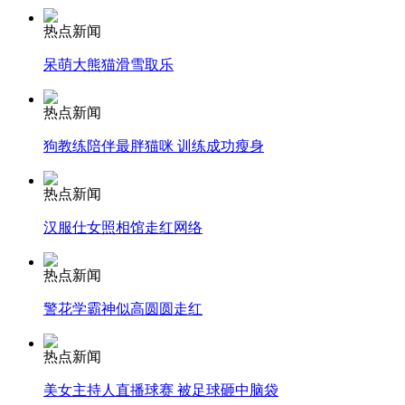
热点新闻
安徽一实载49人客车翻车
呆萌大熊猫滑雪取乐
热点新闻
走！跟着总书记去植树
狗教练陪伴最胖猫咪 训练成功瘦身
热点新闻
消防员救轻生者
花炮节热闹非凡
减压"枕头大战"
汉服仕女照相馆走红网络
热点新闻
警花学霸神似高圆圆走红
纽约上演“枕头大战”
热点新闻
司机酒驾遇交警 急速倒车逃窜
美女主持人直播球赛 被足球砸中脑袋