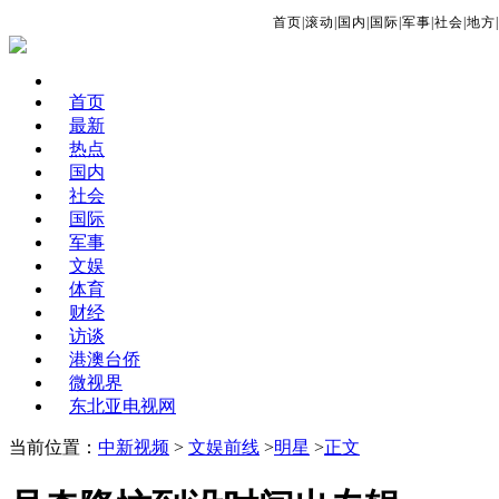
首页
|
滚动
|
国内
|
国际
|
军事
|
社会
|
地方
|
首页
最新
热点
国内
社会
国际
军事
文娱
体育
财经
访谈
港澳台侨
微视界
东北亚电视网
当前位置：
中新视频
>
文娱前线
>
明星
>
正文