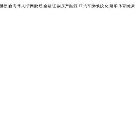
港澳
|
台湾
|
华人
|
侨网
|
财经
|
金融
|
证券
|
房产
|
能源
|
IT
|
汽车
|
游戏
|
文化
|
娱乐
|
体育
|
健康