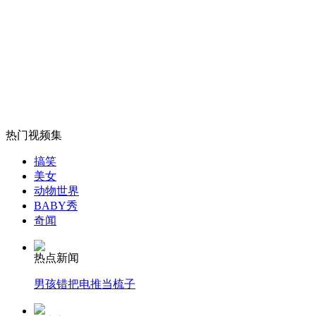
小狗卡管道 消防员"掘地"大营救
山西运城恶犬咬伤多人 警民合力深夜将其击毙
女孩北京地铁殴打老人 痛下狠手拳打脚踢
热门视频集
搞笑
美女
无痛分娩是否安全 医生回应
动物世界
BABY秀
奇闻
外交部：反对强权政治霸凌主义
热点新闻
外交部：有关国家言论片面不公正
男孩错把电推当梳子