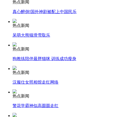
热点新闻
真心醉倒!国外神剧被配上中国民乐
安徽一实载49人客车翻车
热点新闻
呆萌大熊猫滑雪取乐
走！跟着总书记去植树
热点新闻
狗教练陪伴最胖猫咪 训练成功瘦身
消防员救轻生者
花炮节热闹非凡
减压"枕头大战"
热点新闻
汉服仕女照相馆走红网络
纽约上演“枕头大战”
热点新闻
警花学霸神似高圆圆走红
司机酒驾遇交警 急速倒车逃窜