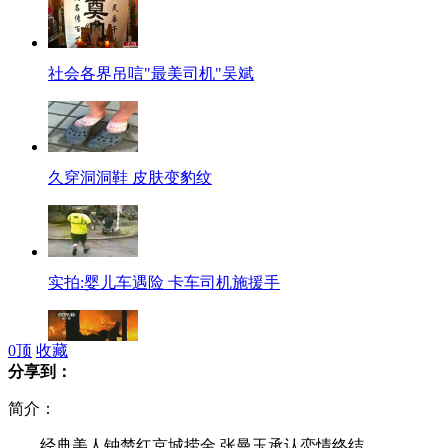
社会各界吊唁"最美司机"吴斌
久穿洞洞鞋 皮肤变豹纹
实拍:婴儿车遇险 卡车司机施援手
0
顶
收藏
分享到：
美国山火持续 近千平方公里过火
简介：
经典美人钟楚红京城捞金 张曼玉承认恋情终结