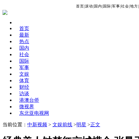
首页
|
滚动
|
国内
|
国际
|
军事
|
社会
|
地方
|
首页
最新
热点
国内
社会
国际
军事
文娱
体育
财经
访谈
港澳台侨
微视界
东北亚电视网
当前位置：
中新视频
>
文娱前线
>
明星
>
正文