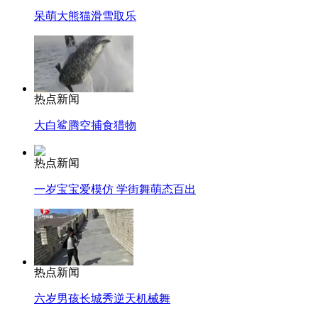
呆萌大熊猫滑雪取乐
热点新闻
大白鲨腾空捕食猎物
热点新闻
一岁宝宝爱模仿 学街舞萌态百出
热点新闻
六岁男孩长城秀逆天机械舞