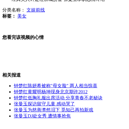
分类名称：
文娱前线
月偏食4日傍晚上演 可见“带食月出”
标签：
美女
您看完该视频的心情
男子理发遭色诱办卡 拒绝后遭暴打
英女王"庆典"实际花费约1亿英镑
相关报道
钟楚红陈妍希被称"母女脸" 两人相当惊喜
钟楚红黄耀明杨坤现身北京期许2012
钟楚红低胸礼服出席活动 分享青春不老秘诀
专家解析印度新航母改造细节
张曼玉探访留守儿童 感动哭了
张曼玉为慈善潸然泪下 觅知己再拍新戏
张曼玉DJ处女秀 遭情事抢焦