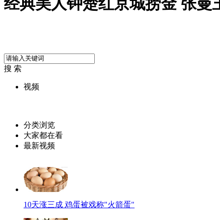
经典美人钟楚红京城捞金 张曼
搜 索
视频
分类浏览
大家都在看
最新视频
10天涨三成 鸡蛋被戏称"火箭蛋"