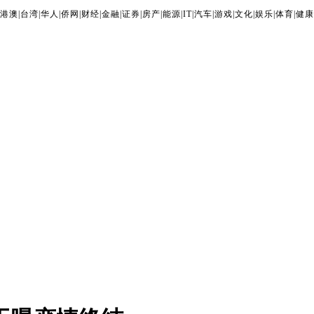
港澳
|
台湾
|
华人
|
侨网
|
财经
|
金融
|
证券
|
房产
|
能源
|
IT
|
汽车
|
游戏
|
文化
|
娱乐
|
体育
|
健康