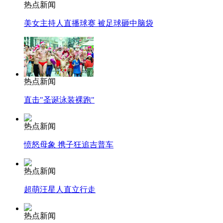
热点新闻
美女主持人直播球赛 被足球砸中脑袋
热点新闻
直击"圣诞泳装裸跑"
热点新闻
愤怒母象 携子狂追吉普车
热点新闻
超萌汪星人直立行走
热点新闻