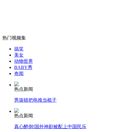
出道五年 林宥嘉“神游”小巨蛋
山西运城恶犬咬伤多人 警民合力深夜将其击毙
热门视频集
搞笑
女孩北京地铁殴打老人 痛下狠手拳打脚踢
美女
动物世界
BABY秀
奇闻
无痛分娩是否安全 医生回应
热点新闻
外交部：反对强权政治霸凌主义
男孩错把电推当梳子
外交部：有关国家言论片面不公正
热点新闻
真心醉倒!国外神剧被配上中国民乐