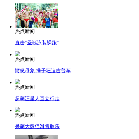
热点新闻
直击"圣诞泳装裸跑"
热点新闻
愤怒母象 携子狂追吉普车
热点新闻
超萌汪星人直立行走
热点新闻
呆萌大熊猫滑雪取乐