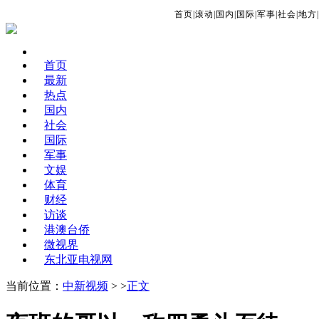
首页
|
滚动
|
国内
|
国际
|
军事
|
社会
|
地方
|
首页
最新
热点
国内
社会
国际
军事
文娱
体育
财经
访谈
港澳台侨
微视界
东北亚电视网
当前位置：
中新视频
> >
正文