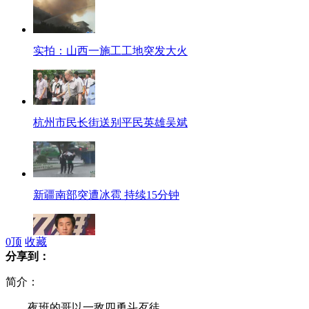
实拍：山西一施工工地突发大火
杭州市民长街送别平民英雄吴斌
新疆南部突遭冰雹 持续15分钟
0
顶
收藏
分享到：
房祖名挑战喜剧动作片 致敬成龙
简介：
夜班的哥以一敌四勇斗歹徒