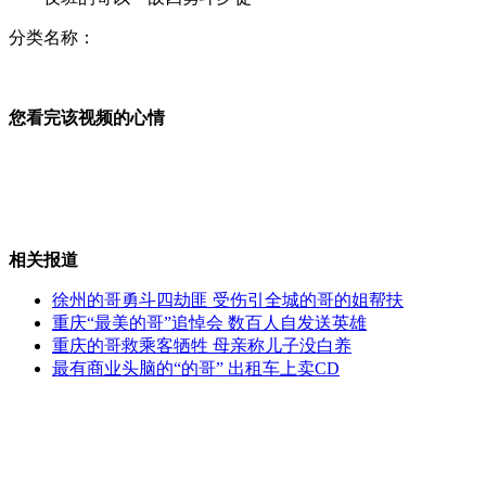
分类名称：
明教遗址现身福州闹市
您看完该视频的心情
揭秘两女子广东制贩2.8亿假币案
相关报道
"最美司机"感动中国 家人婉拒捐助
徐州的哥勇斗四劫匪 受伤引全城的哥的姐帮扶
重庆“最美的哥”追悼会 数百人自发送英雄
重庆的哥救乘客牺牲 母亲称儿子没白养
最有商业头脑的“的哥” 出租车上卖CD
粤港联动调查禽流感港童接触者