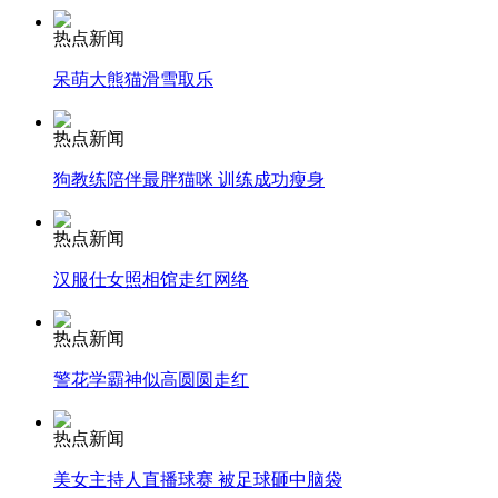
热点新闻
安徽一实载49人客车翻车
呆萌大熊猫滑雪取乐
热点新闻
走！跟着总书记去植树
狗教练陪伴最胖猫咪 训练成功瘦身
热点新闻
消防员救轻生者
花炮节热闹非凡
减压"枕头大战"
汉服仕女照相馆走红网络
热点新闻
警花学霸神似高圆圆走红
纽约上演“枕头大战”
热点新闻
司机酒驾遇交警 急速倒车逃窜
美女主持人直播球赛 被足球砸中脑袋