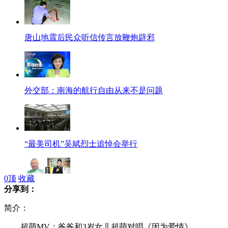
唐山地震后民众听信传言放鞭炮辟邪
外交部：南海的航行自由从来不是问题
“最美司机”吴斌烈士追悼会举行
0
顶
收藏
分享到：
郭德纲回应“女版老郭”
简介：
超萌MV：爸爸和3岁女儿超萌对唱《因为爱情》