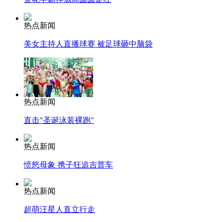
热点新闻
美女主持人直播球赛 被足球砸中脑袋
热点新闻
直击"圣诞泳装裸跑"
热点新闻
愤怒母象 携子狂追吉普车
热点新闻
超萌汪星人直立行走