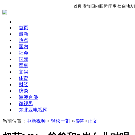
首页
|
滚动
|
国内
|
国际
|
军事
|
社会
|
地方
|
首页
最新
热点
国内
社会
国际
军事
文娱
体育
财经
访谈
港澳台侨
微视界
东北亚电视网
当前位置：
中新视频
>
轻松一刻
>
搞笑
>
正文