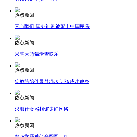
安徽一实载49人客车翻车
热点新闻
真心醉倒!国外神剧被配上中国民乐
热点新闻
走！跟着总书记去植树
呆萌大熊猫滑雪取乐
热点新闻
消防员救轻生者
花炮节热闹非凡
减压"枕头大战"
狗教练陪伴最胖猫咪 训练成功瘦身
热点新闻
纽约上演“枕头大战”
汉服仕女照相馆走红网络
热点新闻
司机酒驾遇交警 急速倒车逃窜
警花学霸神似高圆圆走红