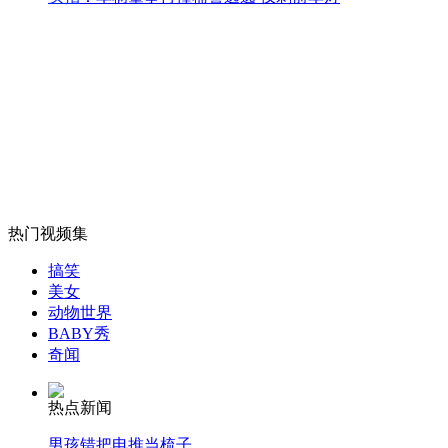
白开水可降低女性患糖尿病风险
山西运城恶犬咬伤多人 警民合力深夜将其击毙
女孩北京地铁殴打老人 痛下狠手拳打脚踢
热门视频集
无痛分娩是否安全 医生回应
搞笑
美女
动物世界
外交部：反对强权政治霸凌主义
BABY秀
奇闻
外交部：有关国家言论片面不公正
热点新闻
男孩错把电推当梳子