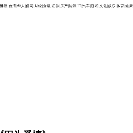
港澳
|
台湾
|
华人
|
侨网
|
财经
|
金融
|
证券
|
房产
|
能源
|
IT
|
汽车
|
游戏
|
文化
|
娱乐
|
体育
|
健康