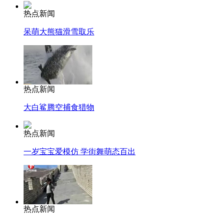
热点新闻
呆萌大熊猫滑雪取乐
热点新闻
大白鲨腾空捕食猎物
热点新闻
一岁宝宝爱模仿 学街舞萌态百出
热点新闻