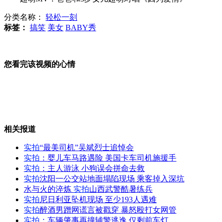
分类名称：
轻松一刻
美国防长印度行“销售武器”是重点
标签：
搞笑
美女
BABY秀
您看完该视频的心情
扼守南海的战略要地：金兰湾
美防长帕内塔再提中国“威胁论”
相关报道
实拍
“最美司机”吴斌烈士追悼会
实拍
：婴儿车马路遇险 美国卡车司机施援手
实拍
：主人游泳 小狗误会拼命去救
深圳飙车案3遇难者系“生前烧死”
实拍
沈阳一公交站地面塌陷现场 乘客掉入深坑
水与火的淬炼
实拍
山西武警酷暑练兵
实拍
尼日利亚坠机现场 至少193人遇难
实拍
醉酒男蹭网谎言被戳穿 暴怒殴打女网管
实拍
：车辆肇事再撞辅警逃逸 仅剩前车灯