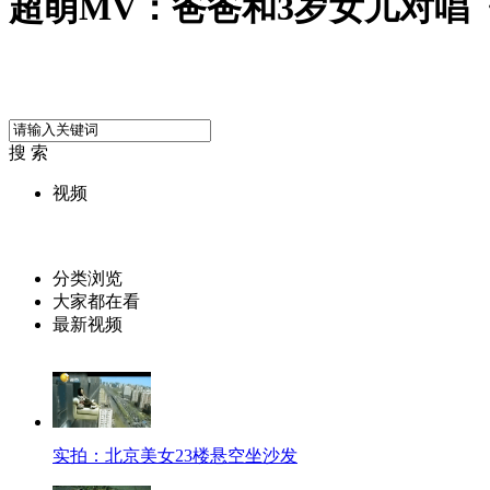
超萌MV：爸爸和3岁女儿对唱
搜 索
视频
分类浏览
大家都在看
最新视频
实拍：北京美女23楼悬空坐沙发