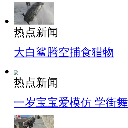
热点新闻
大白鲨腾空捕食猎物
热点新闻
一岁宝宝爱模仿 学街