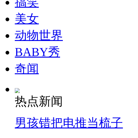
搞笑
走！跟着总书记去植树
美女
消防员救轻生者
花炮节热闹非凡
减压"枕头大战"
动物世界
BABY秀
纽约上演“枕头大战”
奇闻
司机酒驾遇交警 急速倒车逃窜
热点新闻
男孩错把电推当梳子