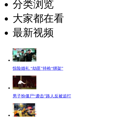
分类浏览
大家都在看
最新视频
惊险婚礼 “劫匪”持枪“绑架”
男子扮僵尸“袭击”路人反被追打