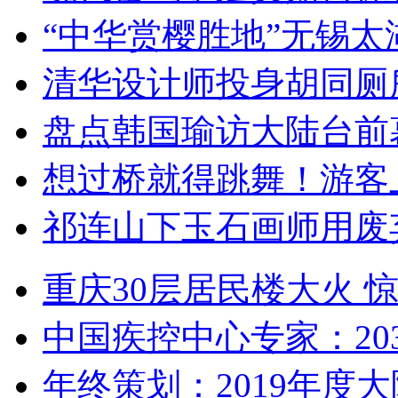
“中华赏樱胜地”无锡
清华设计师投身胡同厕
盘点韩国瑜访大陆台前
想过桥就得跳舞！游客
祁连山下玉石画师用废
重庆30层居民楼大火
中国疾控中心专家：203
年终策划：2019年度大陆