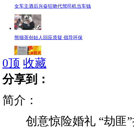
女车主酒后兴奋狂吻代驾司机当车钱
熊猫茶创始人回应质疑 倡导环保
0
顶
收藏
北师大彩票硕士明年9月开班
分享到：
简介：
贵阳有偿失物招领“遇冷”
创意惊险婚礼 “劫匪”
农村环境问题严峻 农田污染较重