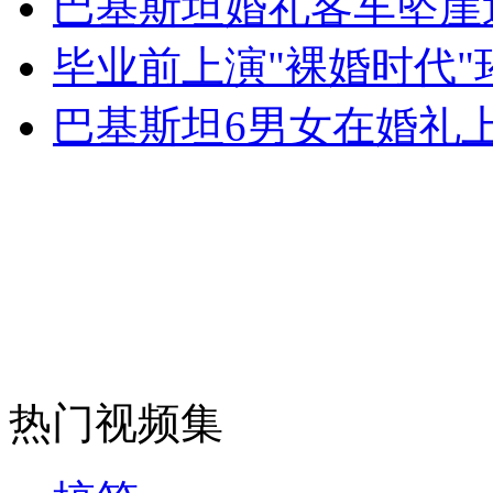
巴基斯坦婚礼客车坠崖
女孩北京地铁殴打老人 痛下狠手拳打脚踢
毕业前上演"裸婚时代
无痛分娩是否安全 医生回应
巴基斯坦6男女在婚礼
外交部：反对强权政治霸凌主义
外交部：有关国家言论片面不公正
安徽一实载49人客车翻车
热门视频集