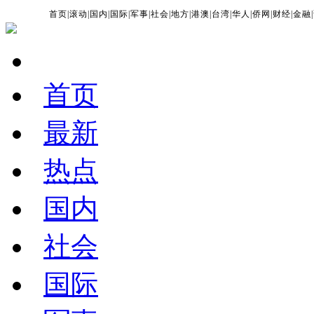
首页
|
滚动
|
国内
|
国际
|
军事
|
社会
|
地方
|
港澳
|
台湾
|
华人
|
侨网
|
财经
|
金融
|
首页
最新
热点
国内
社会
国际