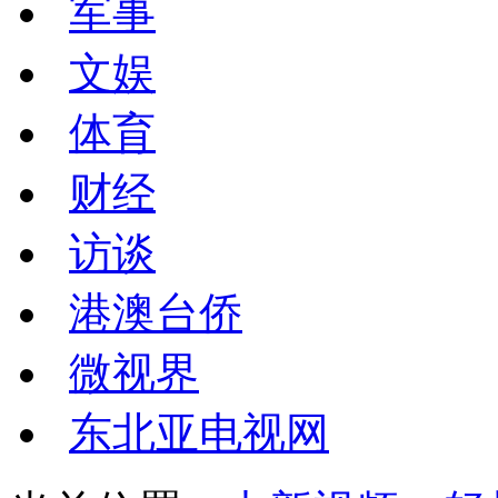
军事
文娱
体育
财经
访谈
港澳台侨
微视界
东北亚电视网