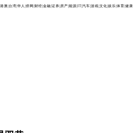
港澳
|
台湾
|
华人
|
侨网
|
财经
|
金融
|
证券
|
房产
|
能源
|
IT
|
汽车
|
游戏
|
文化
|
娱乐
|
体育
|
健康