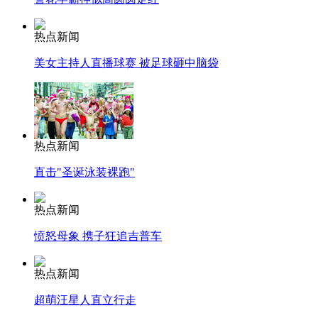
热点新闻
美女主持人直播球赛 被足球砸中脑袋
热点新闻
直击"圣诞泳装裸跑"
热点新闻
愤怒母象 携子狂追吉普车
热点新闻
超萌汪星人直立行走