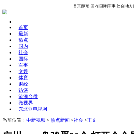
首页
|
滚动
|
国内
|
国际
|
军事
|
社会
|
地方
|
首页
最新
热点
国内
社会
国际
军事
文娱
体育
财经
访谈
港澳台侨
微视界
东北亚电视网
当前位置：
中新视频
>
热点新闻
>
社会
>
正文