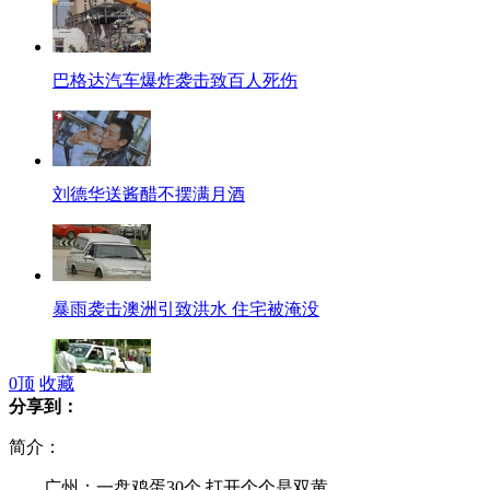
巴格达汽车爆炸袭击致百人死伤
刘德华送酱醋不摆满月酒
暴雨袭击澳洲引致洪水 住宅被淹没
0
顶
收藏
分享到：
待产孕妇乘警车遇袭重伤流产
简介：
广州：一盘鸡蛋30个 打开个个是双黄