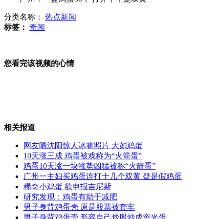
分类名称：
热点新闻
陕西汉阴“豪华办公楼”调查
标签：
奇闻
您看完该视频的心情
贝克汉姆新造型酷似列宁
美国纪念中途岛海战爆发70周年
相关报道
网友晒沈阳惊人冰雹照片 大如鸡蛋
10天涨三成
鸡蛋
被戏称为“火箭蛋”
鸡蛋10天涨一块涨势凶猛被称“火箭蛋”
名嘴老毕旧照曝光 曾是摄影师
广州一主妇买鸡蛋连打十几个双黄 疑是假鸡蛋
稀奇小鸡蛋 欲申报吉尼斯
研究发现：鸡蛋有助于减肥
男子身背鸡蛋壳 原是股票被套牢
男子身背鸡蛋壳 形容自己炒股炒成穷光蛋