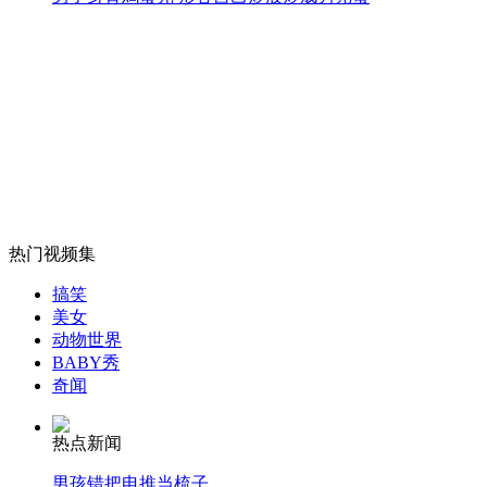
外交部：我公务船一直在黄岩岛部署值守
山西运城恶犬咬伤多人 警民合力深夜将其击毙
女孩北京地铁殴打老人 痛下狠手拳打脚踢
热门视频集
无痛分娩是否安全 医生回应
搞笑
美女
动物世界
外交部：反对强权政治霸凌主义
BABY秀
奇闻
外交部：有关国家言论片面不公正
热点新闻
男孩错把电推当梳子