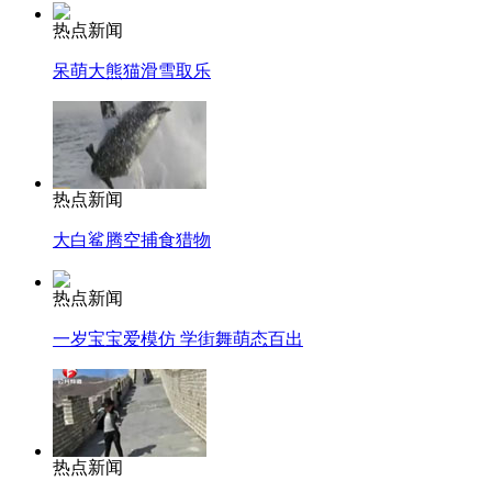
热点新闻
呆萌大熊猫滑雪取乐
热点新闻
大白鲨腾空捕食猎物
热点新闻
一岁宝宝爱模仿 学街舞萌态百出
热点新闻