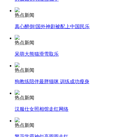
安徽一实载49人客车翻车
热点新闻
真心醉倒!国外神剧被配上中国民乐
热点新闻
走！跟着总书记去植树
呆萌大熊猫滑雪取乐
热点新闻
消防员救轻生者
花炮节热闹非凡
减压"枕头大战"
狗教练陪伴最胖猫咪 训练成功瘦身
热点新闻
纽约上演“枕头大战”
汉服仕女照相馆走红网络
热点新闻
司机酒驾遇交警 急速倒车逃窜
警花学霸神似高圆圆走红