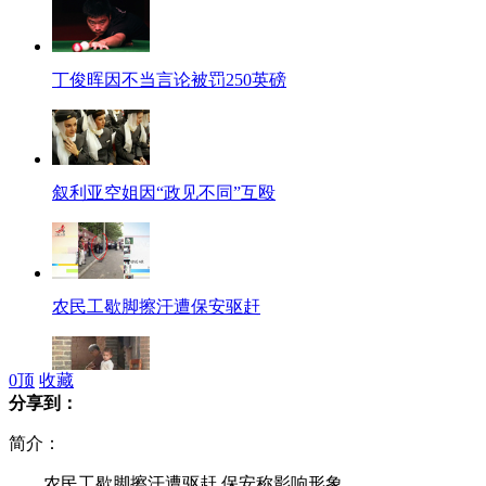
丁俊晖因不当言论被罚250英磅
叙利亚空姐因“政见不同”互殴
农民工歇脚擦汗遭保安驱赶
0
顶
收藏
分享到：
探访深圳飙车案自首男子老家
简介：
农民工歇脚擦汗遭驱赶 保安称影响形象