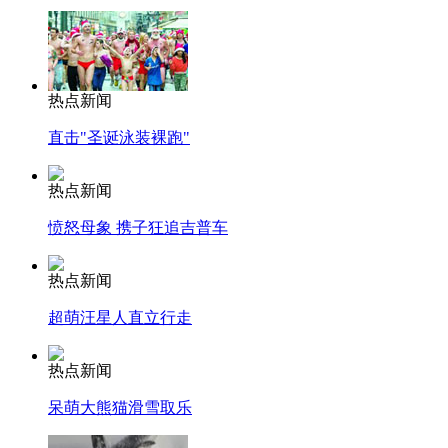
热点新闻
直击"圣诞泳装裸跑"
热点新闻
愤怒母象 携子狂追吉普车
热点新闻
超萌汪星人直立行走
热点新闻
呆萌大熊猫滑雪取乐