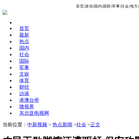
首页
|
滚动
|
国内
|
国际
|
军事
|
社会
|
地方
|
首页
最新
热点
国内
社会
国际
军事
文娱
体育
财经
访谈
港澳台侨
微视界
东北亚电视网
当前位置：
中新视频
>
热点新闻
>
社会
>
正文