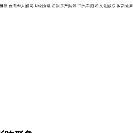
港澳
|
台湾
|
华人
|
侨网
|
财经
|
金融
|
证券
|
房产
|
能源
|
IT
|
汽车
|
游戏
|
文化
|
娱乐
|
体育
|
健康