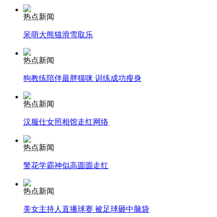
热点新闻
安徽一实载49人客车翻车
呆萌大熊猫滑雪取乐
热点新闻
走！跟着总书记去植树
狗教练陪伴最胖猫咪 训练成功瘦身
热点新闻
消防员救轻生者
花炮节热闹非凡
减压"枕头大战"
汉服仕女照相馆走红网络
热点新闻
警花学霸神似高圆圆走红
纽约上演“枕头大战”
热点新闻
司机酒驾遇交警 急速倒车逃窜
美女主持人直播球赛 被足球砸中脑袋