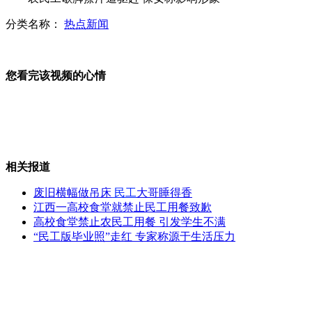
分类名称：
热点新闻
蛟龙号海试标志深海勘探冲世界前三
您看完该视频的心情
十年再拜冰心墓 吴山有歉意不后悔
相关报道
国产大飞机“心脏”正在成型
废旧横幅做吊床
民工
大哥睡得香
江西一高校食堂就禁止民工用餐致歉
高校食堂禁止农民工用餐 引发学生不满
“民工版毕业照”走红 专家称源于生活压力
新疆尼勒克遭山洪重创 损失近亿元