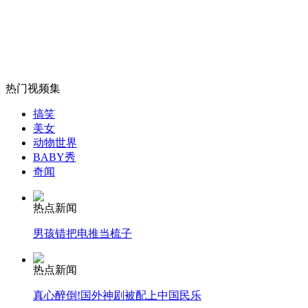
福建商家争抢“考后经济蛋糕”
山西运城恶犬咬伤多人 警民合力深夜将其击毙
热门视频集
搞笑
女孩北京地铁殴打老人 痛下狠手拳打脚踢
美女
动物世界
BABY秀
奇闻
无痛分娩是否安全 医生回应
热点新闻
外交部：反对强权政治霸凌主义
男孩错把电推当梳子
外交部：有关国家言论片面不公正
热点新闻
真心醉倒!国外神剧被配上中国民乐