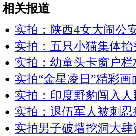
北约空袭阿富汗村庄 致17人死亡
相关报道
山西运城恶犬咬伤多人 警民合力深夜将其击毙
实拍：陕西4女大闹公安
实拍：五只小猫集体抬
女孩北京地铁殴打老人 痛下狠手拳打脚踢
实拍：幼童头卡窗户栏
实拍“金星凌日”精彩画
无痛分娩是否安全 医生回应
实拍：印度野豹闯入人
外交部：反对强权政治霸凌主义
实拍：退伍军人被刺忍
外交部：有关国家言论片面不公正
实拍男子破墙挖洞大肆