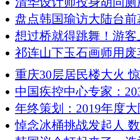
清华设计师投身胡同厕
盘点韩国瑜访大陆台前
想过桥就得跳舞！游客
祁连山下玉石画师用废
重庆30层居民楼大火
中国疾控中心专家：203
年终策划：2019年度大陆
悼念冰桶挑战发起人 数百