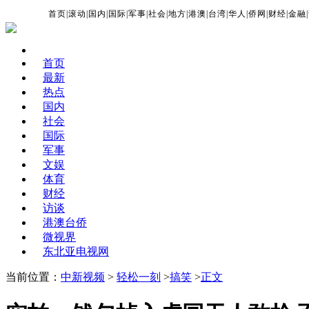
首页
|
滚动
|
国内
|
国际
|
军事
|
社会
|
地方
|
港澳
|
台湾
|
华人
|
侨网
|
财经
|
金融
|
首页
最新
热点
国内
社会
国际
军事
文娱
体育
财经
访谈
港澳台侨
微视界
东北亚电视网
当前位置：
中新视频
>
轻松一刻
>
搞笑
>
正文