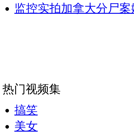
监控实拍加拿大分尸案
安徽一实载49人客车翻车
走！跟着总书记去植树
消防员救轻生者
花炮节热闹非凡
减压"枕头大战"
热门视频集
纽约上演“枕头大战”
搞笑
美女
司机酒驾遇交警 急速倒车逃窜