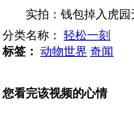
实拍：钱包掉入虎园无
《裸爱》开机 张柏芝首当出品人
分类名称：
轻松一刻
男子体重增减32公斤 为体验胖人烦恼
标签：
动物世界
奇闻
实拍：游客钱包掉入虎园无人敢捡
您看完该视频的心情
众明星"不堪回首"的高考往事