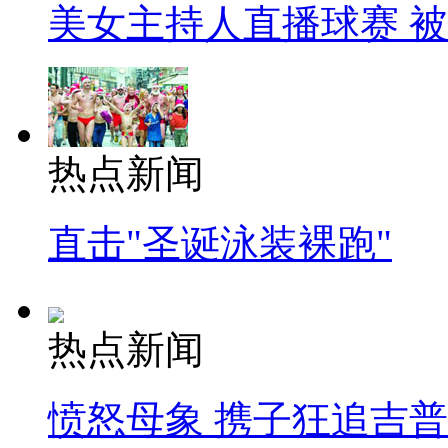
美女主持人直播球赛 
热点新闻
直击"圣诞泳装裸跑"
热点新闻
愤怒母象 携子狂追吉