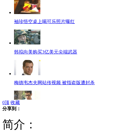
袖珍悟空桌上喝可乐照片曝红
韩拟向美购买3亿美元尖端武器
梅德韦杰夫网站传视频 被指盗版遭封杀
0
顶
收藏
分享到：
胡歌默认曾对林依晨动心
简介：