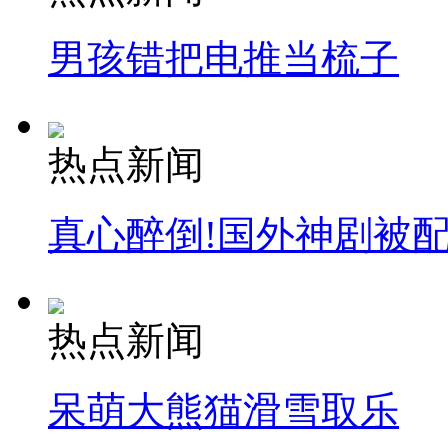
男孩错把电推当梳子
热点新闻
真心醉倒!国外神剧被
热点新闻
呆萌大熊猫滑雪取乐