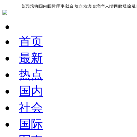
首页
|
滚动
|
国内
|
国际
|
军事
|
社会
|
地方
|
港澳
|
台湾
|
华人
|
侨网
|
财经
|
金融
|
首页
最新
热点
国内
社会
国际