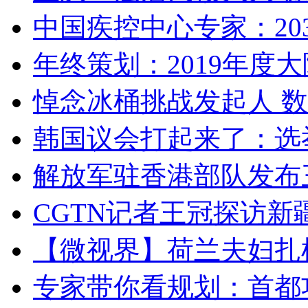
中国疾控中心专家：203
年终策划：2019年度大陆
悼念冰桶挑战发起人 数百
韩国议会打起来了：选举
解放军驻香港部队发布三
CGTN记者王冠探访新疆
【微视界】荷兰夫妇扎根青
专家带你看规划：首都功