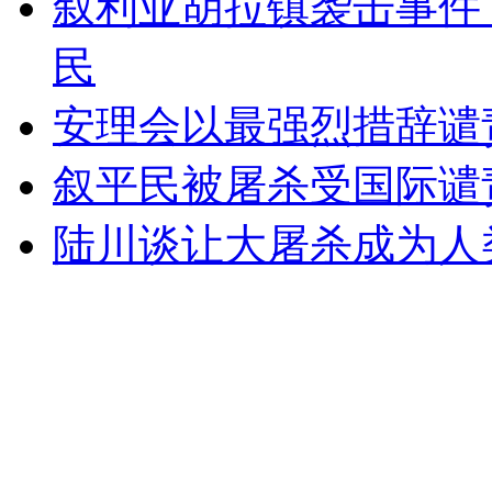
叙利亚胡拉镇袭击事件
女孩北京地铁殴打老人 痛下狠手拳打脚踢
民
无痛分娩是否安全 医生回应
安理会以最强烈措辞谴
叙平民被屠杀受国际谴
外交部：反对强权政治霸凌主义
陆川谈让大屠杀成为人
外交部：有关国家言论片面不公正
安徽一实载49人客车翻车