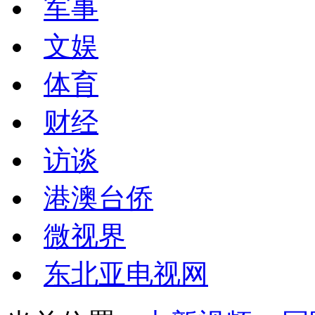
军事
文娱
体育
财经
访谈
港澳台侨
微视界
东北亚电视网