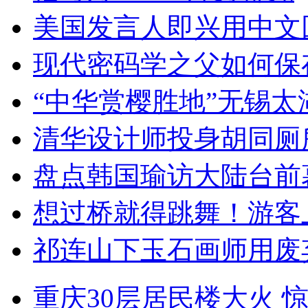
美国发言人即兴用中文
现代密码学之父如何保
“中华赏樱胜地”无锡
清华设计师投身胡同厕
盘点韩国瑜访大陆台前
想过桥就得跳舞！游客
祁连山下玉石画师用废
重庆30层居民楼大火