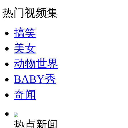
走！跟着总书记去植树
热门视频集
消防员救轻生者
花炮节热闹非凡
减压"枕头大战"
搞笑
美女
纽约上演“枕头大战”
动物世界
司机酒驾遇交警 急速倒车逃窜
BABY秀
奇闻
热点新闻