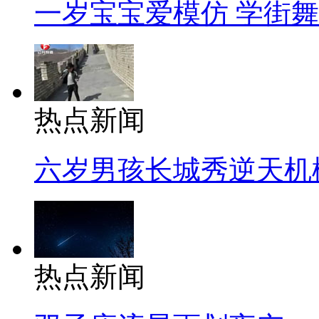
一岁宝宝爱模仿 学街
热点新闻
六岁男孩长城秀逆天机
热点新闻