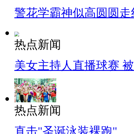
警花学霸神似高圆圆走
热点新闻
美女主持人直播球赛 
热点新闻
直击"圣诞泳装裸跑"