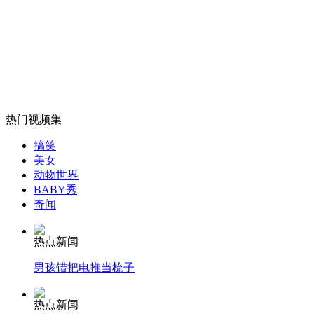
中学奖励高考"状元"老师轿车引争议
山西运城恶犬咬伤多人 警民合力深夜将其击毙
热门视频集
女孩北京地铁殴打老人 痛下狠手拳打脚踢
搞笑
美女
动物世界
无痛分娩是否安全 医生回应
BABY秀
奇闻
外交部：反对强权政治霸凌主义
热点新闻
男孩错把电推当梳子
外交部：有关国家言论片面不公正
热点新闻