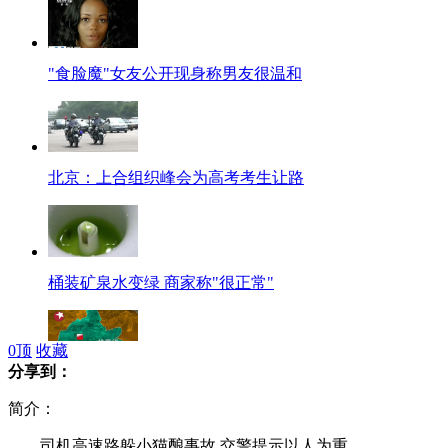
"食脸魔"女友公开现身称男友很温和
北京：上合组织峰会为高考考生让路
桶装矿泉水变绿 商家称"很正常"
0
顶
收藏
分享到：
甘肃：雪崩事故导致10人遇难
简介：
司机高速路躲小猫酿事故 交警提示以人为重