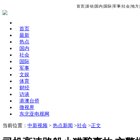
首页
|
滚动
|
国内
|
国际
|
军事
|
社会
|
地方
|
首页
最新
热点
国内
社会
国际
军事
文娱
体育
财经
访谈
港澳台侨
微视界
东北亚电视网
当前位置：
中新视频
>
热点新闻
>
社会
>
正文