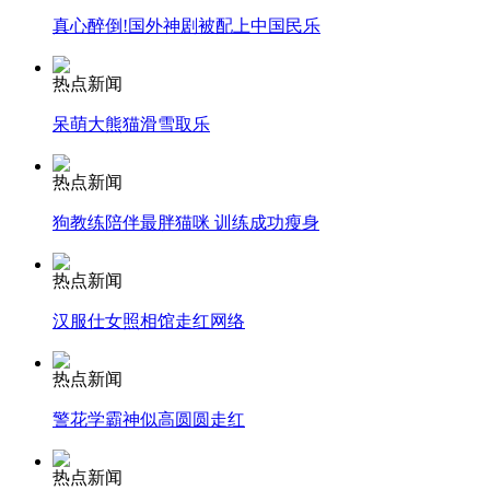
真心醉倒!国外神剧被配上中国民乐
安徽一实载49人客车翻车
热点新闻
呆萌大熊猫滑雪取乐
走！跟着总书记去植树
热点新闻
狗教练陪伴最胖猫咪 训练成功瘦身
消防员救轻生者
花炮节热闹非凡
减压"枕头大战"
热点新闻
汉服仕女照相馆走红网络
纽约上演“枕头大战”
热点新闻
警花学霸神似高圆圆走红
司机酒驾遇交警 急速倒车逃窜
热点新闻