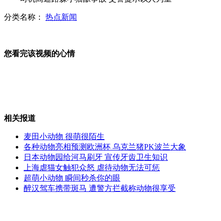
分类名称：
热点新闻
墨西哥总统竞选人代言婚外情网站
您看完该视频的心情
越南前选美王后组织"高端"卖淫被捕
相关报道
车主嫌路堵狂按喇叭遭考生家长围堵
麦田小动物 很萌很陌生
各种动物亮相预测欧洲杯 乌克兰猪PK波兰大象
日本动物园给河马刷牙 宣传牙齿卫生知识
上海虐猫女触犯众怒 虐待动物无法可惩
搞笑高考视频网上疯传 “高手”剪辑
超萌小动物 瞬间秒杀你的眼
醉汉驾车携带斑马 遭警方拦截称动物很享受