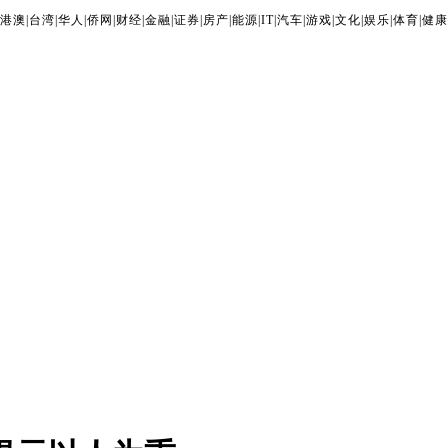
港澳
|
台湾
|
华人
|
侨网
|
财经
|
金融
|
证券
|
房产
|
能源
|
IT
|
汽车
|
游戏
|
文化
|
娱乐
|
体育
|
健康