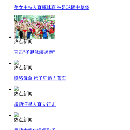
美女主持人直播球赛 被足球砸中脑袋
热点新闻
直击"圣诞泳装裸跑"
热点新闻
愤怒母象 携子狂追吉普车
热点新闻
超萌汪星人直立行走
热点新闻