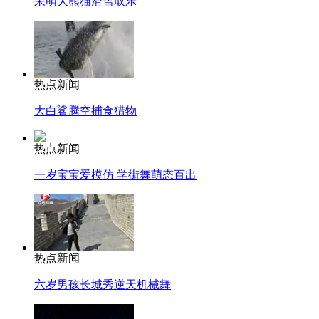
呆萌大熊猫滑雪取乐
热点新闻
大白鲨腾空捕食猎物
热点新闻
一岁宝宝爱模仿 学街舞萌态百出
热点新闻
六岁男孩长城秀逆天机械舞