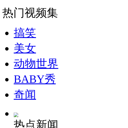
走！跟着总书记去植树
热门视频集
消防员救轻生者
花炮节热闹非凡
减压"枕头大战"
搞笑
美女
纽约上演“枕头大战”
动物世界
司机酒驾遇交警 急速倒车逃窜
BABY秀
奇闻
热点新闻