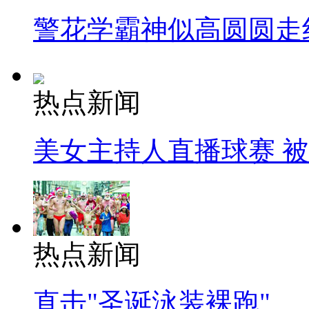
警花学霸神似高圆圆走
热点新闻
美女主持人直播球赛 
热点新闻
直击"圣诞泳装裸跑"