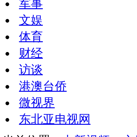
军事
文娱
体育
财经
访谈
港澳台侨
微视界
东北亚电视网