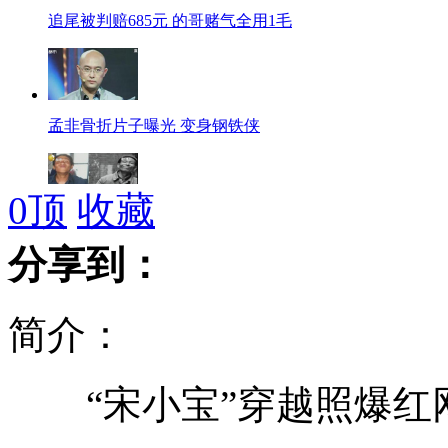
追尾被判赔685元 的哥赌气全用1毛
孟非骨折片子曝光 变身钢铁侠
0
顶
收藏
"宋小宝"穿越照爆红网络
分享到：
简介：
警方找到击中“最美司机”肇事车
“宋小宝”穿越照爆红网
嫁人就嫁“金太狼”：会跳“钢管舞”