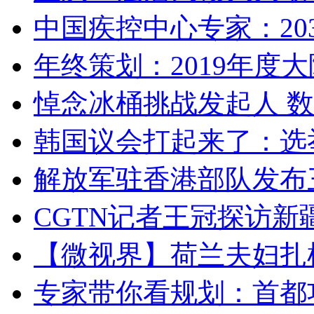
中国疾控中心专家：203
年终策划：2019年度大陆
悼念冰桶挑战发起人 数百
韩国议会打起来了：选举
解放军驻香港部队发布三
CGTN记者王冠探访新疆
【微视界】荷兰夫妇扎根青
专家带你看规划：首都功