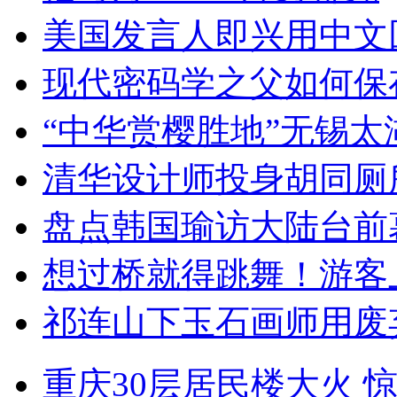
美国发言人即兴用中文
现代密码学之父如何保
“中华赏樱胜地”无锡
清华设计师投身胡同厕
盘点韩国瑜访大陆台前
想过桥就得跳舞！游客
祁连山下玉石画师用废
重庆30层居民楼大火