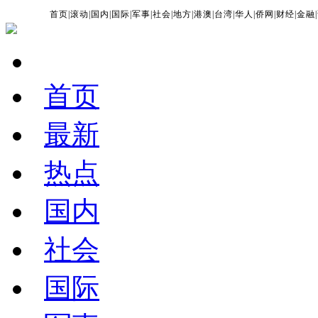
首页
|
滚动
|
国内
|
国际
|
军事
|
社会
|
地方
|
港澳
|
台湾
|
华人
|
侨网
|
财经
|
金融
|
首页
最新
热点
国内
社会
国际