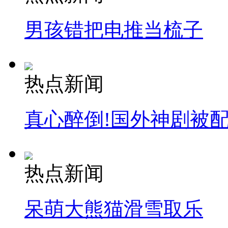
男孩错把电推当梳子
热点新闻
真心醉倒!国外神剧被
热点新闻
呆萌大熊猫滑雪取乐