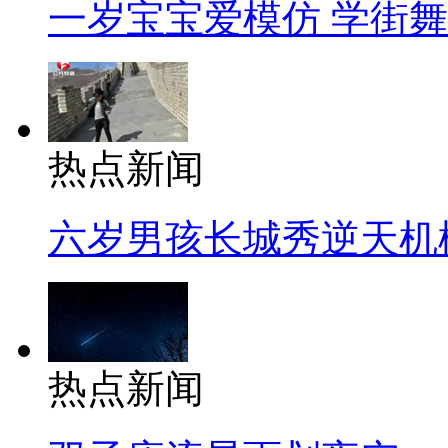
一岁宝宝爱模仿 学街
热点新闻
六岁男孩长城秀逆天机
热点新闻