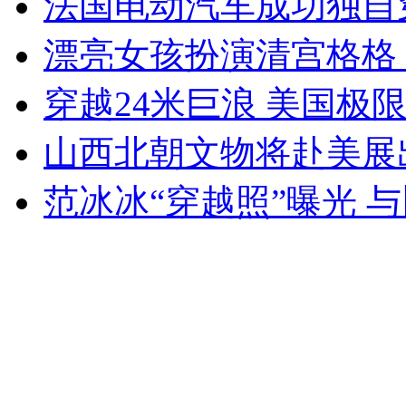
法国电动汽车成功独自
女孩北京地铁殴打老人 痛下狠手拳打脚踢
漂亮女孩扮演清宫格格 
无痛分娩是否安全 医生回应
穿越24米巨浪 美国极
山西北朝文物将赴美展
外交部：反对强权政治霸凌主义
范冰冰“穿越照”曝光 
外交部：有关国家言论片面不公正
安徽一实载49人客车翻车