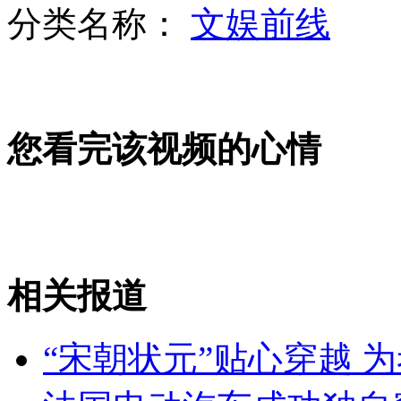
分类名称：
文娱前线
记者调查：传庙宇倒塌 "神"要收孩子
您看完该视频的心情
海豚丫丫预言欧洲杯揭幕战赢家
央行三年半首降息传递什么信号？
相关报道
山西运城恶犬咬伤多人 警民合力深夜将其击毙
“宋朝状元”贴心穿越 