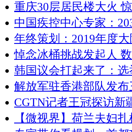
重庆30层居民楼大火
中国疾控中心专家：203
年终策划：2019年度大陆
悼念冰桶挑战发起人 数百
韩国议会打起来了：选举
解放军驻香港部队发布三
CGTN记者王冠探访新疆
【微视界】荷兰夫妇扎根青