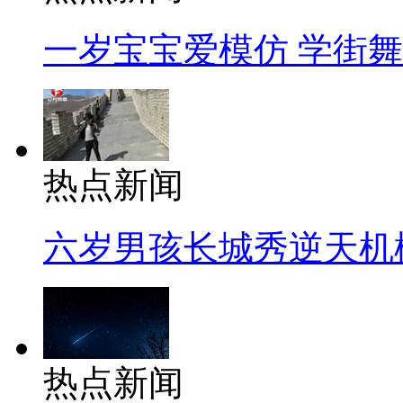
一岁宝宝爱模仿 学街
热点新闻
六岁男孩长城秀逆天机
热点新闻