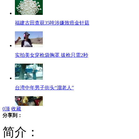
福建古田查获35吨涉嫌致癌金针菇
实拍美女穿枪袋胸罩 拔枪只需2秒
台湾中年男子街头“溜老人”
0
顶
收藏
分享到：
叙利亚哈马省杀戮事件视频公布
简介：