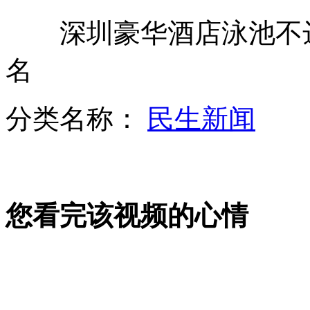
深圳豪华酒店泳池不达标
67年版“舌尖上的中国”
名
武汉大学生拍“红小将”毕业照
分类名称：
民生新闻
农民自家后院发现猛犸象化石
您看完该视频的心情
"四惠大爷"爆红网络 感恩卡非己所画