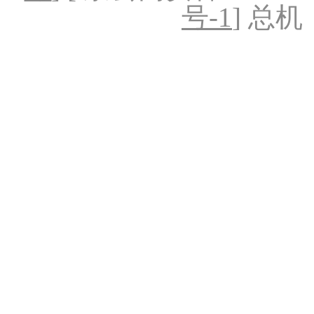
号-1
] 总机：