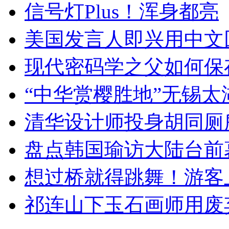
信号灯Plus！浑身都亮
美国发言人即兴用中文
现代密码学之父如何保
“中华赏樱胜地”无锡
清华设计师投身胡同厕
盘点韩国瑜访大陆台前
想过桥就得跳舞！游客
祁连山下玉石画师用废