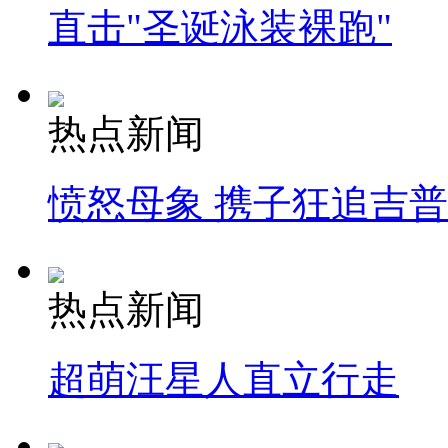
直击"圣诞泳装裸跑"
热点新闻
愤怒母象 携子狂追吉
热点新闻
超萌汪星人直立行走