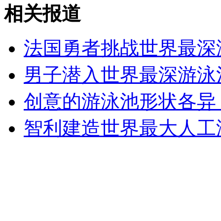
追尾被判赔685元 的哥赌气全用1毛
相关报道
山西运城恶犬咬伤多人 警民合力深夜将其击毙
法国勇者挑战世界最深
男子潜入世界最深游泳
女孩北京地铁殴打老人 痛下狠手拳打脚踢
创意的游泳池形状各异
智利建造世界最大人工
无痛分娩是否安全 医生回应
外交部：反对强权政治霸凌主义
外交部：有关国家言论片面不公正