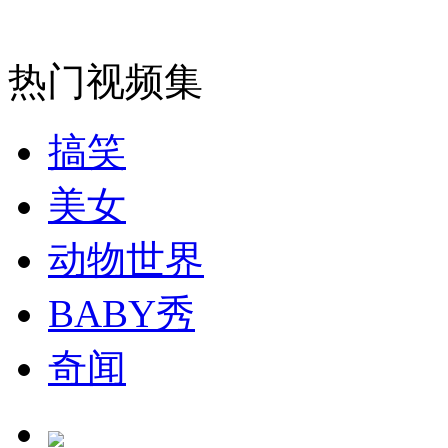
安徽一实载49人客车翻车
热门视频集
搞笑
走！跟着总书记去植树
美女
消防员救轻生者
花炮节热闹非凡
减压"枕头大战"
动物世界
BABY秀
纽约上演“枕头大战”
奇闻
司机酒驾遇交警 急速倒车逃窜