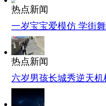
热点新闻
一岁宝宝爱模仿 学街
热点新闻
六岁男孩长城秀逆天机