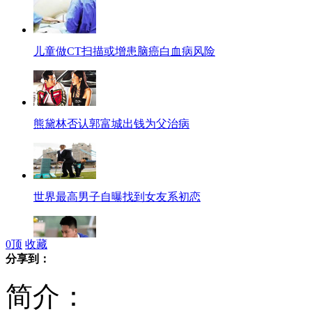
儿童做CT扫描或增患脑癌白血病风险
熊黛林否认郭富城出钱为父治病
世界最高男子自曝找到女友系初恋
0
顶
收藏
分享到：
《金太狼》热播“好女婿秘籍”
简介：