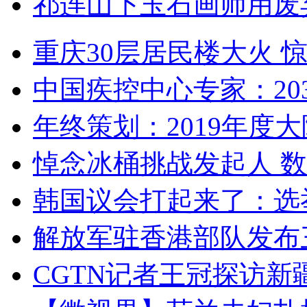
祁连山下玉石画师用废
重庆30层居民楼大火
中国疾控中心专家：203
年终策划：2019年度大陆
悼念冰桶挑战发起人 数百
韩国议会打起来了：选举
解放军驻香港部队发布三
CGTN记者王冠探访新疆