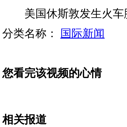
美国休斯敦发生火车脱
女教师网上咒骂骑车者被停职
分类名称：
国际新闻
男子带病上网险丧命
您看完该视频的心情
警车遇事故掉头离开 当事人称没看到
狠心母亲摔两岁女儿致偏瘫称不心痛
相关报道