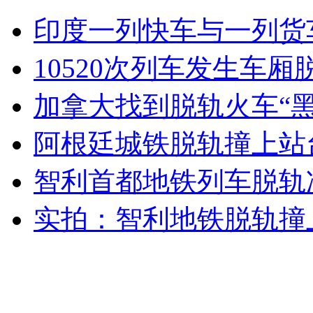
韩国对朝粮食贷款到期 催款未获回应
印度一列快车与一列货
山西运城恶犬咬伤多人 警民合力深夜将其击毙
10520次列车发生车厢
加拿大找到脱轨火车“黑
女孩北京地铁殴打老人 痛下狠手拳打脚踢
阿根廷城铁脱轨撞上站台
智利首都地铁列车脱轨
无痛分娩是否安全 医生回应
实拍：智利地铁脱轨撞
外交部：反对强权政治霸凌主义
外交部：有关国家言论片面不公正