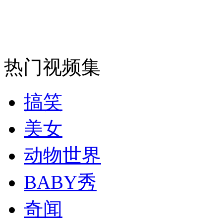
安徽一实载49人客车翻车
热门视频集
走！跟着总书记去植树
搞笑
消防员救轻生者
花炮节热闹非凡
减压"枕头大战"
美女
动物世界
纽约上演“枕头大战”
BABY秀
奇闻
司机酒驾遇交警 急速倒车逃窜