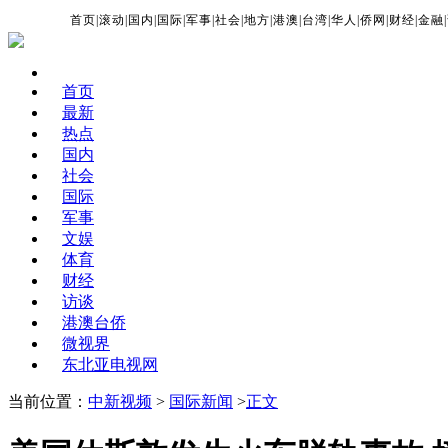
首页
|
滚动
|
国内
|
国际
|
军事
|
社会
|
地方
|
港澳
|
台湾
|
华人
|
侨网
|
财经
|
金融
|
首页
最新
热点
国内
社会
国际
军事
文娱
体育
财经
访谈
港澳台侨
微视界
东北亚电视网
当前位置：
中新视频
>
国际新闻
>
正文