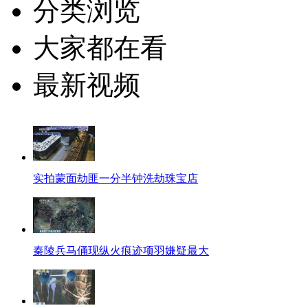
分类浏览
大家都在看
最新视频
实拍蒙面劫匪一分半钟洗劫珠宝店
秦陵兵马俑现纵火痕迹项羽嫌疑最大