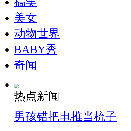
搞笑
走！跟着总书记去植树
美女
消防员救轻生者
花炮节热闹非凡
减压"枕头大战"
动物世界
BABY秀
奇闻
纽约上演“枕头大战”
司机酒驾遇交警 急速倒车逃窜
热点新闻
男孩错把电推当梳子