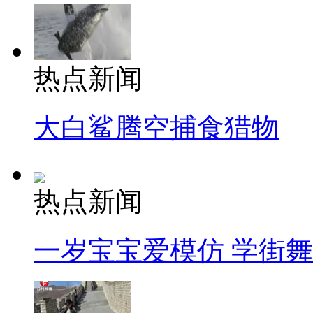
热点新闻
大白鲨腾空捕食猎物
热点新闻
一岁宝宝爱模仿 学街