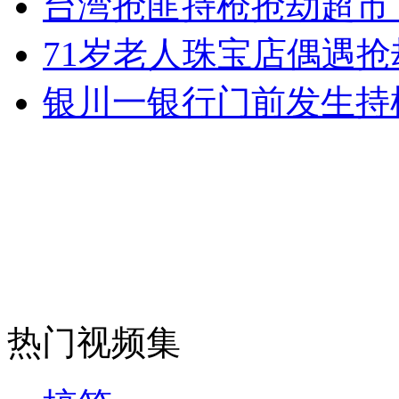
台湾抢匪持枪抢劫超市 
71岁老人珠宝店偶遇抢
女孩北京地铁殴打老人 痛下狠手拳打脚踢
银川一银行门前发生持
无痛分娩是否安全 医生回应
外交部：反对强权政治霸凌主义
外交部：有关国家言论片面不公正
安徽一实载49人客车翻车
热门视频集