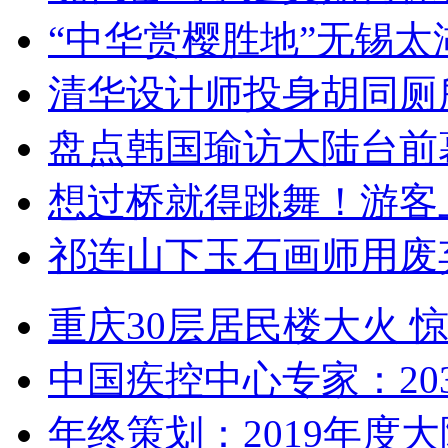
“中华赏樱胜地”无锡
清华设计师投身胡同厕
盘点韩国瑜访大陆台前
想过桥就得跳舞！游客
祁连山下玉石画师用废
重庆30层居民楼大火
中国疾控中心专家：203
年终策划：2019年度大陆