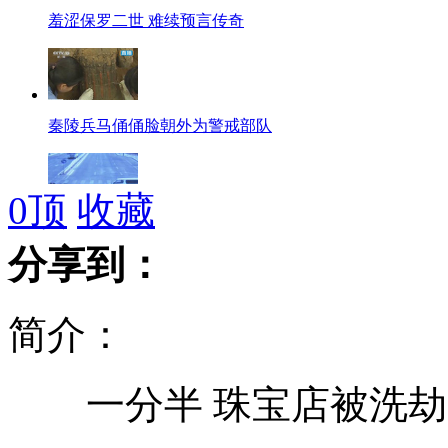
羞涩保罗二世 难续预言传奇
秦陵兵马俑俑脸朝外为警戒部队
0
顶
收藏
监控记录电动车随意穿马路惹事故
分享到：
简介：
实拍达人自制"大炮"上演"人肉炮弹"
一分半 珠宝店被洗劫