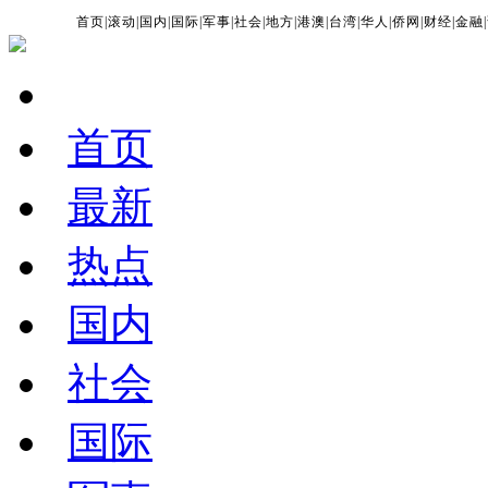
首页
|
滚动
|
国内
|
国际
|
军事
|
社会
|
地方
|
港澳
|
台湾
|
华人
|
侨网
|
财经
|
金融
|
首页
最新
热点
国内
社会
国际