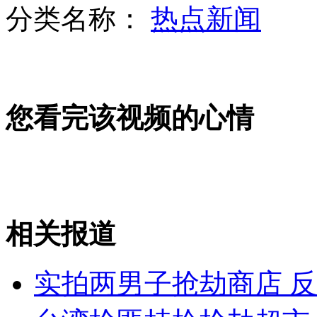
分类名称：
热点新闻
实拍两男抢劫商店 反遭店主暴打
宝马司机肇事后持刀刺围堵者逃逸
您看完该视频的心情
希腊男议员竞选直播掌掴女对手
相关报道
女生考前与高中三年考卷合影
实拍两男子抢劫商店 
山西运城恶犬咬伤多人 警民合力深夜将其击毙