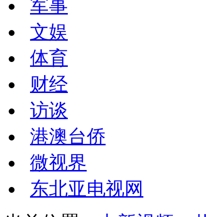
军事
文娱
体育
财经
访谈
港澳台侨
微视界
东北亚电视网