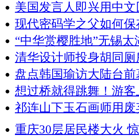
美国发言人即兴用中文
现代密码学之父如何保
“中华赏樱胜地”无锡
清华设计师投身胡同厕
盘点韩国瑜访大陆台前
想过桥就得跳舞！游客
祁连山下玉石画师用废
重庆30层居民楼大火