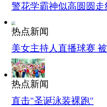
警花学霸神似高圆圆走
热点新闻
美女主持人直播球赛 
热点新闻
直击"圣诞泳装裸跑"