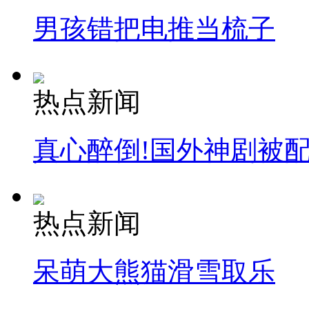
男孩错把电推当梳子
热点新闻
真心醉倒!国外神剧被
热点新闻
呆萌大熊猫滑雪取乐