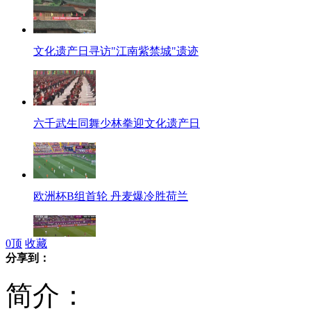
文化遗产日寻访"江南紫禁城"遗迹
六千武生同舞少林拳迎文化遗产日
欧洲杯B组首轮 丹麦爆冷胜荷兰
0
顶
收藏
分享到：
欧洲杯B组首轮 德国小胜葡萄牙
简介：