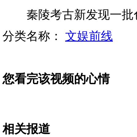
秦陵考古新发现一批色
双胞胎孕妇勇救落水女童
分类名称：
文娱前线
秦陵中兵马俑的武器哪去了?
您看完该视频的心情
母亲为给毁容女儿整容放弃化疗
冰心前儿媳直斥吴山“疯了”
相关报道