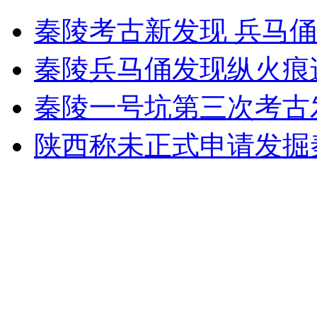
高考生迟到两分钟母亲下跪求情
秦陵考古新发现 兵马
山西运城恶犬咬伤多人 警民合力深夜将其击毙
秦陵兵马俑发现纵火痕
秦陵一号坑第三次考古
女孩北京地铁殴打老人 痛下狠手拳打脚踢
陕西称未正式申请发掘
无痛分娩是否安全 医生回应
外交部：反对强权政治霸凌主义
外交部：有关国家言论片面不公正