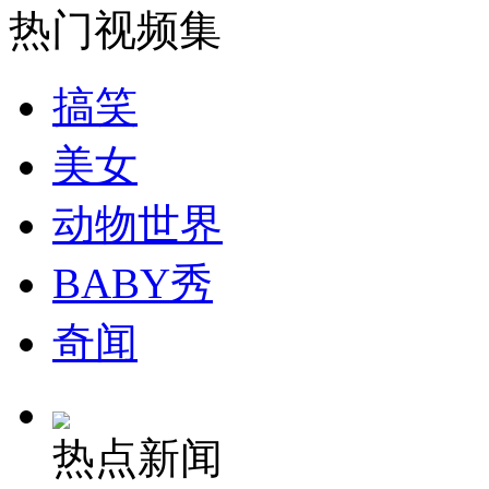
热门视频集
安徽一实载49人客车翻车
搞笑
美女
走！跟着总书记去植树
动物世界
消防员救轻生者
花炮节热闹非凡
减压"枕头大战"
BABY秀
奇闻
纽约上演“枕头大战”
热点新闻
司机酒驾遇交警 急速倒车逃窜