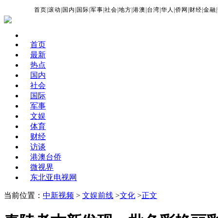
首页
|
滚动
|
国内
|
国际
|
军事
|
社会
|
地方
|
港澳
|
台湾
|
华人
|
侨网
|
财经
|
金融
|
首页
最新
热点
国内
社会
国际
军事
文娱
体育
财经
访谈
港澳台侨
微视界
东北亚电视网
当前位置：
中新视频
>
文娱前线
>
文化
>
正文