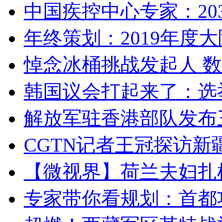
中国疾控中心专家：203
年终策划：2019年度大陆
悼念冰桶挑战发起人 数百
韩国议会打起来了：选举
解放军驻香港部队发布三
CGTN记者王冠探访新疆
【微视界】荷兰夫妇扎根青
专家带你看规划：首都功