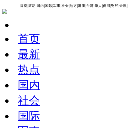
首页
|
滚动
|
国内
|
国际
|
军事
|
社会
|
地方
|
港澳
|
台湾
|
华人
|
侨网
|
财经
|
金融
|
首页
最新
热点
国内
社会
国际