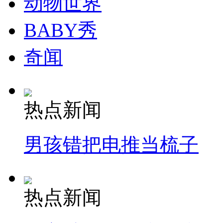
动物世界
走！跟着总书记去植树
BABY秀
消防员救轻生者
花炮节热闹非凡
减压"枕头大战"
奇闻
纽约上演“枕头大战”
热点新闻
司机酒驾遇交警 急速倒车逃窜
男孩错把电推当梳子
热点新闻