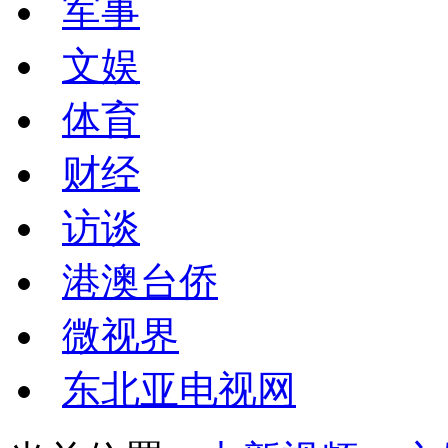
军事
文娱
体育
财经
访谈
港澳台侨
微视界
东北亚电视网