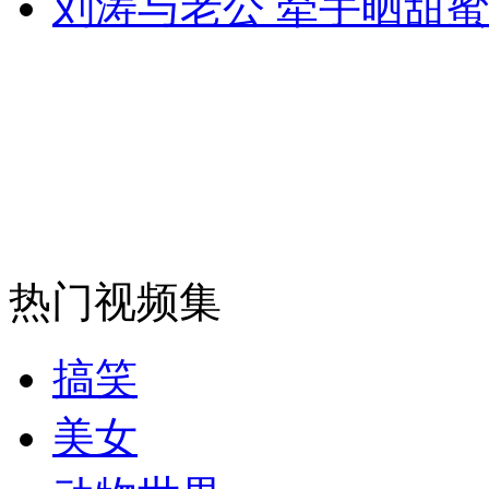
刘涛与老公 牵手晒甜蜜
女孩北京地铁殴打老人 痛下狠手拳打脚踢
无痛分娩是否安全 医生回应
外交部：反对强权政治霸凌主义
外交部：有关国家言论片面不公正
热门视频集
搞笑
安徽一实载49人客车翻车
美女