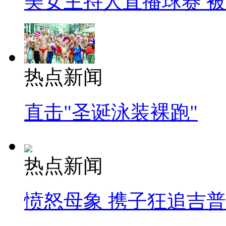
美女主持人直播球赛 
热点新闻
直击"圣诞泳装裸跑"
热点新闻
愤怒母象 携子狂追吉