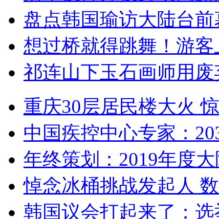
盘点韩国瑜访大陆台前
想过桥就得跳舞！游客
祁连山下玉石画师用废
重庆30层居民楼大火
中国疾控中心专家：203
年终策划：2019年度大陆
悼念冰桶挑战发起人 数百
韩国议会打起来了：选举