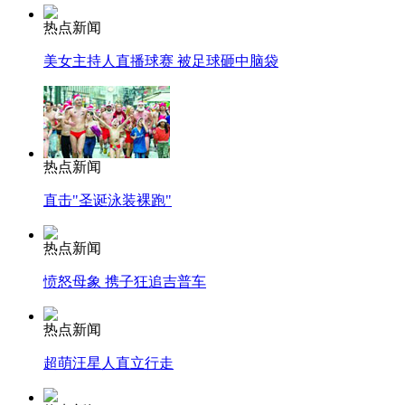
热点新闻
美女主持人直播球赛 被足球砸中脑袋
热点新闻
直击"圣诞泳装裸跑"
热点新闻
愤怒母象 携子狂追吉普车
热点新闻
超萌汪星人直立行走