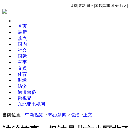
首页
|
滚动
|
国内
|
国际
|
军事
|
社会
|
地方
|
首页
最新
热点
国内
社会
国际
军事
文娱
体育
财经
访谈
港澳台侨
微视界
东北亚电视网
当前位置：
中新视频
>
热点新闻
>
法治
>
正文