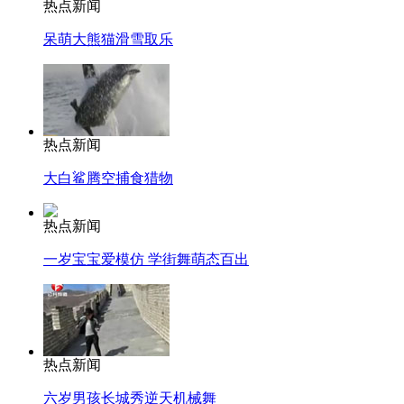
热点新闻
呆萌大熊猫滑雪取乐
热点新闻
大白鲨腾空捕食猎物
热点新闻
一岁宝宝爱模仿 学街舞萌态百出
热点新闻
六岁男孩长城秀逆天机械舞