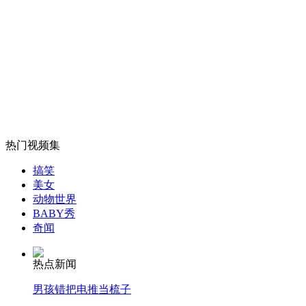
焚烧秸秆能见度低 多车追尾致11死
山西运城恶犬咬伤多人 警民合力深夜将其击毙
女孩北京地铁殴打老人 痛下狠手拳打脚踢
热门视频集
搞笑
无痛分娩是否安全 医生回应
美女
动物世界
BABY秀
外交部：反对强权政治霸凌主义
奇闻
热点新闻
外交部：有关国家言论片面不公正
男孩错把电推当梳子