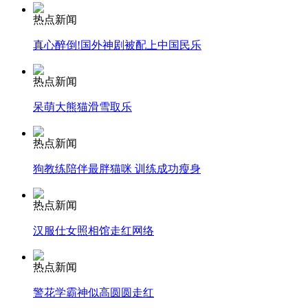
热点新闻
安徽一实载49人客车翻车
真心醉倒!国外神剧被配上中国民乐
热点新闻
呆萌大熊猫滑雪取乐
走！跟着总书记去植树
热点新闻
消防员救轻生者
花炮节热闹非凡
减压"枕头大战"
狗教练陪伴最胖猫咪 训练成功瘦身
热点新闻
汉服仕女照相馆走红网络
纽约上演“枕头大战”
热点新闻
司机酒驾遇交警 急速倒车逃窜
警花学霸神似高圆圆走红