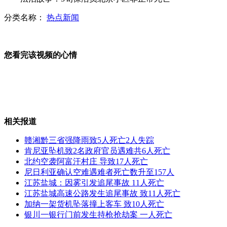
分类名称：
热点新闻
慈宁宫将开放 故宫开放面积将达76%
您看完该视频的心情
国内卧铺长途客车5年后将退出市场
相关报道
当iPad、iPhone下了油锅……
赣湘黔三省强降雨致5人死亡2人失踪
肯尼亚坠机致2名政府官员遇难共6人死亡
北约空袭阿富汗村庄 导致17人死亡
尼日利亚确认空难遇难者死亡数升至157人
北极熊发怒 朝游客砸石头
江苏盐城：因雾引发追尾事故 11人死亡
江苏盐城高速公路发生追尾事故 致11人死亡
加纳一架货机坠落撞上客车 致10人死亡
银川一银行门前发生持枪抢劫案 一人死亡