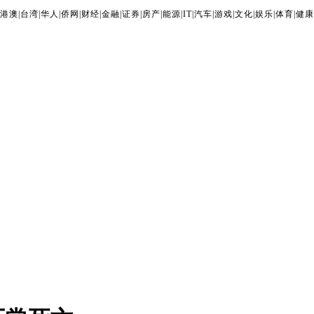
港澳
|
台湾
|
华人
|
侨网
|
财经
|
金融
|
证券
|
房产
|
能源
|
IT
|
汽车
|
游戏
|
文化
|
娱乐
|
体育
|
健康