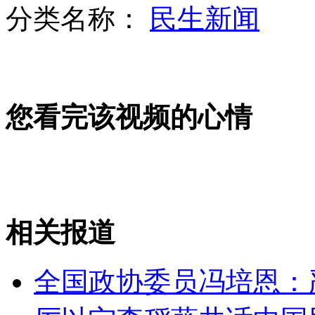
分类名称：
民生新闻
伦敦奥运票价高 仍有55万张待售
您看完该视频的心情
武汉遇大面积灰霾天气
爱尔兰1:3克罗地亚 最快进球诞生
相关报道
山西运城恶犬咬伤多人 警民合力深夜将其击毙
全国政协委员冯培恩：