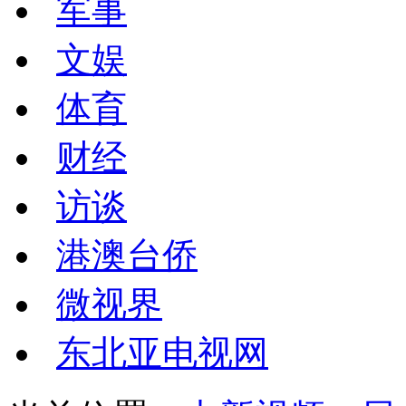
军事
文娱
体育
财经
访谈
港澳台侨
微视界
东北亚电视网