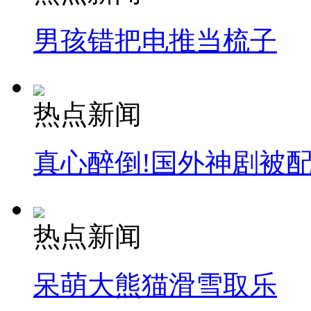
男孩错把电推当梳子
热点新闻
真心醉倒!国外神剧被
热点新闻
呆萌大熊猫滑雪取乐