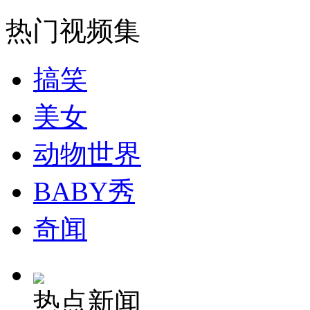
走！跟着总书记去植树
热门视频集
消防员救轻生者
花炮节热闹非凡
减压"枕头大战"
搞笑
美女
纽约上演“枕头大战”
动物世界
司机酒驾遇交警 急速倒车逃窜
BABY秀
奇闻
热点新闻