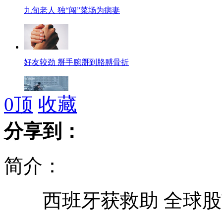
九旬老人 独“闯”菜场为病妻
好友较劲 掰手腕掰到胳膊骨折
0
顶
收藏
实拍：驾轿车玩杂技 将生命当儿戏
分享到：
简介：
狗狗高难度翻墙 外号“蜘蛛”狗
西班牙获救助 全球股
北京警方打掉一吸食贩卖毒品团伙