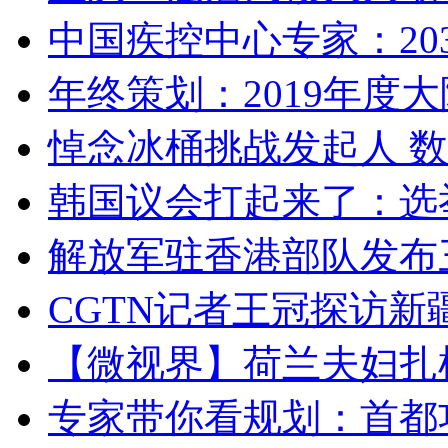
中国疾控中心专家：203
年终策划：2019年度大陆
悼念冰桶挑战发起人 数百
韩国议会打起来了：选举
解放军驻香港部队发布三
CGTN记者王冠探访新疆
【微视界】荷兰夫妇扎根青
专家带你看规划：首都功