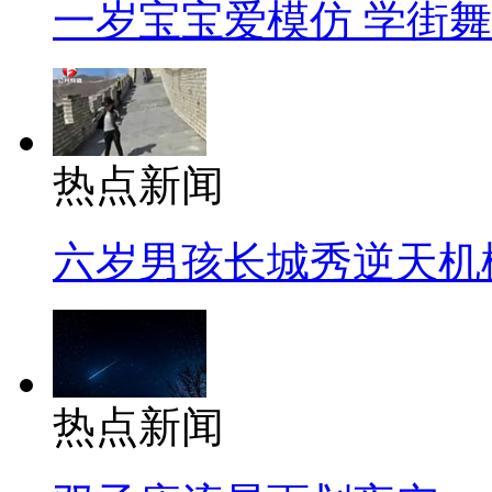
一岁宝宝爱模仿 学街
热点新闻
六岁男孩长城秀逆天机
热点新闻