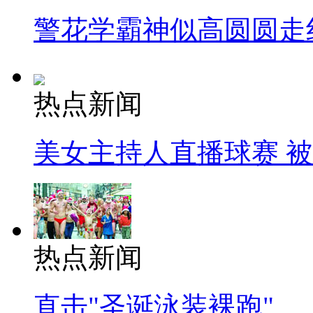
警花学霸神似高圆圆走
热点新闻
美女主持人直播球赛 
热点新闻
直击"圣诞泳装裸跑"