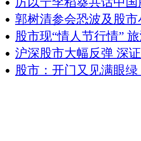
厉以宁李稻葵共话中国
女孩北京地铁殴打老人 痛下狠手拳打脚踢
郭树清参会恐波及股市
无痛分娩是否安全 医生回应
股市现“情人节行情” 
沪深股市大幅反弹 深证
外交部：反对强权政治霸凌主义
股市：开门又见满眼绿 
外交部：有关国家言论片面不公正
安徽一实载49人客车翻车