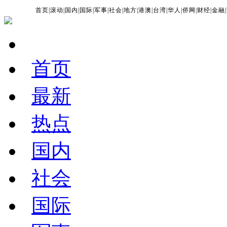
首页
|
滚动
|
国内
|
国际
|
军事
|
社会
|
地方
|
港澳
|
台湾
|
华人
|
侨网
|
财经
|
金融
|
首页
最新
热点
国内
社会
国际