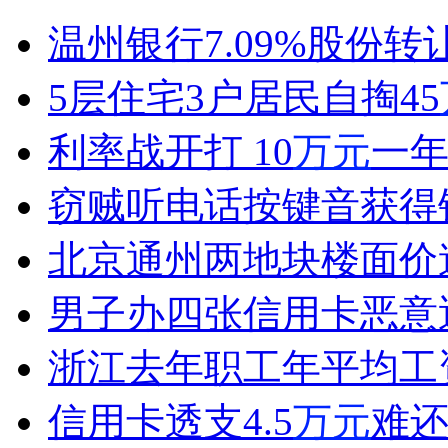
医生伪造女患者签名切除输卵管
温州银行7.09%股份转让
山西运城恶犬咬伤多人 警民合力深夜将其击毙
5层住宅3户居民自掏45
利率战开打 10
万元
一年
女孩北京地铁殴打老人 痛下狠手拳打脚踢
窃贼听电话按键音获得银
北京通州两地块楼面价
无痛分娩是否安全 医生回应
男子办四张信用卡恶意透
外交部：反对强权政治霸凌主义
浙江去年职工年平均工资
外交部：有关国家言论片面不公正
信用卡透支4.5
万元
难还