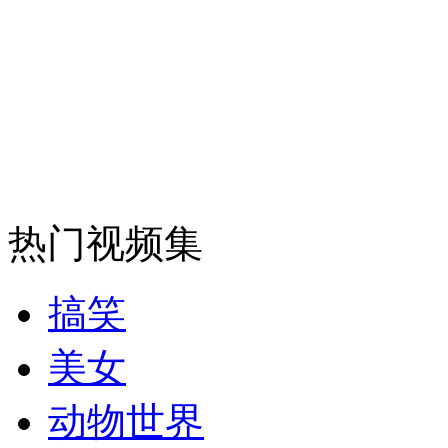
安徽一实载49人客车翻车
走！跟着总书记去植树
消防员救轻生者
花炮节热闹非凡
减压"枕头大战"
热门视频集
搞笑
纽约上演“枕头大战”
美女
动物世界
司机酒驾遇交警 急速倒车逃窜