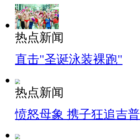
热点新闻
直击"圣诞泳装裸跑"
热点新闻
愤怒母象 携子狂追吉