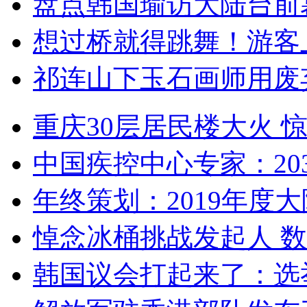
盘点韩国瑜访大陆台前
想过桥就得跳舞！游客
祁连山下玉石画师用废
重庆30层居民楼大火
中国疾控中心专家：203
年终策划：2019年度大陆
悼念冰桶挑战发起人 数百
韩国议会打起来了：选举