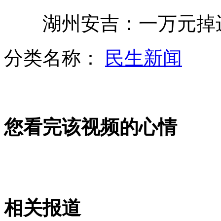
湖州安吉：一万元掉进
朝近来频繁表示将对韩展开"圣战"
分类名称：
民生新闻
蓝皮书称近57万2011届毕业生失业
您看完该视频的心情
"火焰"接到自毁指令将"自动消失"
实拍高速斗气 越野车"晃懵"小轿车
相关报道