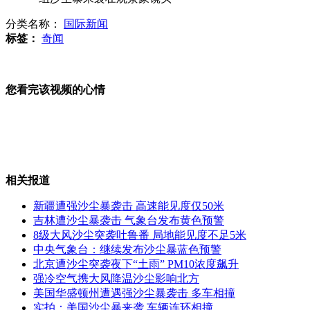
分类名称：
国际新闻
纳米比亚将建13个迷你总统官邸
标签：
奇闻
您看完该视频的心情
船上男子突然跳海称要去台湾打工
小学招非京籍儿童 两百家长深夜排队
相关报道
新疆遭强沙尘暴袭击 高速能见度仅50米
吉林遭沙尘暴袭击 气象台发布黄色预警
8级大风沙尘突袭吐鲁番 局地能见度不足5米
婆婆开无人售报亭称大家都讲信字
中央气象台：继续发布沙尘暴蓝色预警
北京遭沙尘突袭夜下“土雨” PM10浓度飙升
强冷空气携大风降温沙尘影响北方
美国华盛顿州遭遇强沙尘暴袭击 多车相撞
实拍：美国沙尘暴来袭 车辆连环相撞