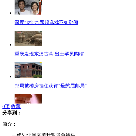
深度"对比":邓超选戏不如孙俪
重庆发现东汉古墓 出土罕见陶棺
邮局被楼房挡住获评"最憋屈邮局"
0
顶
收藏
分享到：
男童8楼坠亡 疑为迷信扔乳牙传说
简介：
一组沙尘暴来袭壮观景象镜头