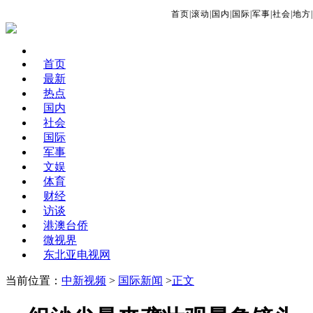
首页
|
滚动
|
国内
|
国际
|
军事
|
社会
|
地方
|
首页
最新
热点
国内
社会
国际
军事
文娱
体育
财经
访谈
港澳台侨
微视界
东北亚电视网
当前位置：
中新视频
>
国际新闻
>
正文