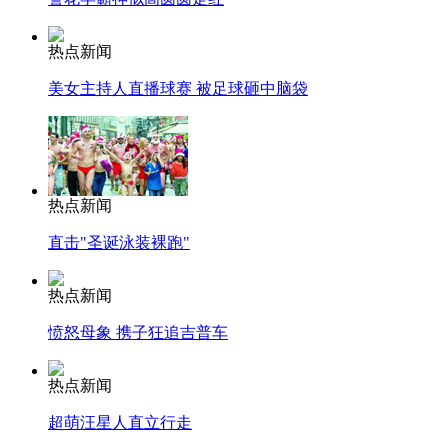
热点新闻
美女主持人直播球赛 被足球砸中脑袋
热点新闻
直击"圣诞泳装裸跑"
热点新闻
愤怒母象 携子狂追吉普车
热点新闻
超萌汪星人直立行走