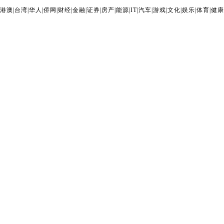
港澳
|
台湾
|
华人
|
侨网
|
财经
|
金融
|
证券
|
房产
|
能源
|
IT
|
汽车
|
游戏
|
文化
|
娱乐
|
体育
|
健康