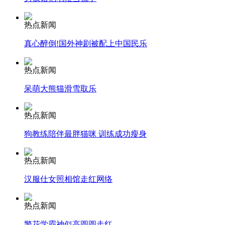
安徽一实载49人客车翻车
热点新闻
真心醉倒!国外神剧被配上中国民乐
热点新闻
走！跟着总书记去植树
呆萌大熊猫滑雪取乐
热点新闻
消防员救轻生者
花炮节热闹非凡
减压"枕头大战"
狗教练陪伴最胖猫咪 训练成功瘦身
热点新闻
纽约上演“枕头大战”
汉服仕女照相馆走红网络
热点新闻
司机酒驾遇交警 急速倒车逃窜
警花学霸神似高圆圆走红