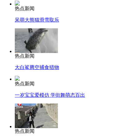
热点新闻
呆萌大熊猫滑雪取乐
热点新闻
大白鲨腾空捕食猎物
热点新闻
一岁宝宝爱模仿 学街舞萌态百出
热点新闻