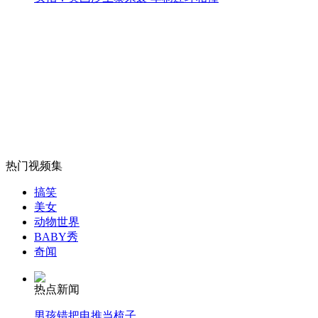
范志毅姚明刘翔王励勤比肩合影
山西运城恶犬咬伤多人 警民合力深夜将其击毙
女孩北京地铁殴打老人 痛下狠手拳打脚踢
热门视频集
无痛分娩是否安全 医生回应
搞笑
美女
动物世界
外交部：反对强权政治霸凌主义
BABY秀
奇闻
外交部：有关国家言论片面不公正
热点新闻
男孩错把电推当梳子