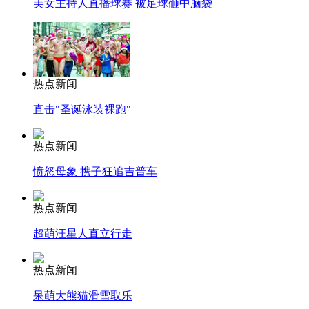
美女主持人直播球赛 被足球砸中脑袋
热点新闻
直击"圣诞泳装裸跑"
热点新闻
愤怒母象 携子狂追吉普车
热点新闻
超萌汪星人直立行走
热点新闻
呆萌大熊猫滑雪取乐