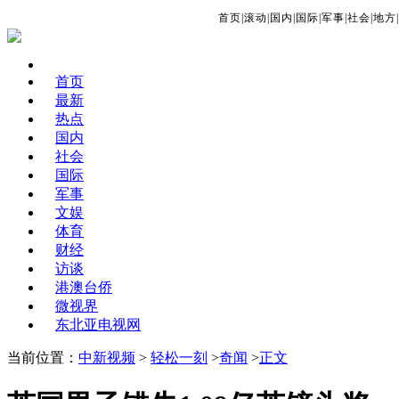
首页
|
滚动
|
国内
|
国际
|
军事
|
社会
|
地方
|
首页
最新
热点
国内
社会
国际
军事
文娱
体育
财经
访谈
港澳台侨
微视界
东北亚电视网
当前位置：
中新视频
>
轻松一刻
>
奇闻
>
正文