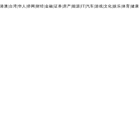
港澳
|
台湾
|
华人
|
侨网
|
财经
|
金融
|
证券
|
房产
|
能源
|
IT
|
汽车
|
游戏
|
文化
|
娱乐
|
体育
|
健康