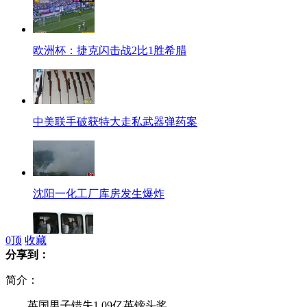
欧洲杯：捷克闪击战2比1胜希腊
中美联手破获特大走私武器弹药案
沈阳一化工厂库房发生爆炸
0
顶
收藏
分享到：
足坛反赌案：谢亚龙南勇案今宣判
简介：
英国男子错失1.09亿英镑头奖