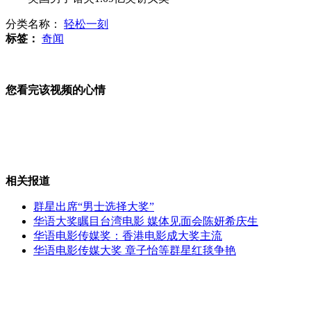
分类名称：
轻松一刻
公交车失控撞倒厂房 14名乘客受伤
标签：
奇闻
您看完该视频的心情
央行下发特急文件：房贷利率最低为7折
神九发射演练：实验“尿变水”
相关报道
群星出席“男士选择大奖”
华语大奖瞩目台湾电影 媒体见面会陈妍希庆生
华语电影传媒奖：香港电影成大奖主流
老鼠钻进裤腿 女子被迫地铁上脱裤子
华语电影传媒大奖 章子怡等群星红毯争艳