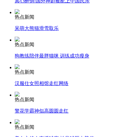
真心醉倒!国外神剧被配上中国民乐
安徽一实载49人客车翻车
热点新闻
呆萌大熊猫滑雪取乐
热点新闻
走！跟着总书记去植树
狗教练陪伴最胖猫咪 训练成功瘦身
消防员救轻生者
花炮节热闹非凡
减压"枕头大战"
热点新闻
汉服仕女照相馆走红网络
热点新闻
纽约上演“枕头大战”
警花学霸神似高圆圆走红
司机酒驾遇交警 急速倒车逃窜
热点新闻