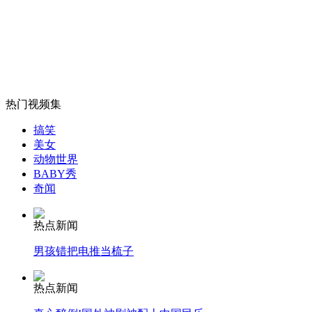
手机按键音被破译 男子10万元被骗
山西运城恶犬咬伤多人 警民合力深夜将其击毙
热门视频集
女孩北京地铁殴打老人 痛下狠手拳打脚踢
搞笑
美女
动物世界
BABY秀
无痛分娩是否安全 医生回应
奇闻
外交部：反对强权政治霸凌主义
热点新闻
男孩错把电推当梳子
外交部：有关国家言论片面不公正
热点新闻