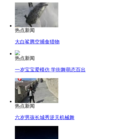
热点新闻
大白鲨腾空捕食猎物
热点新闻
一岁宝宝爱模仿 学街舞萌态百出
热点新闻
六岁男孩长城秀逆天机械舞