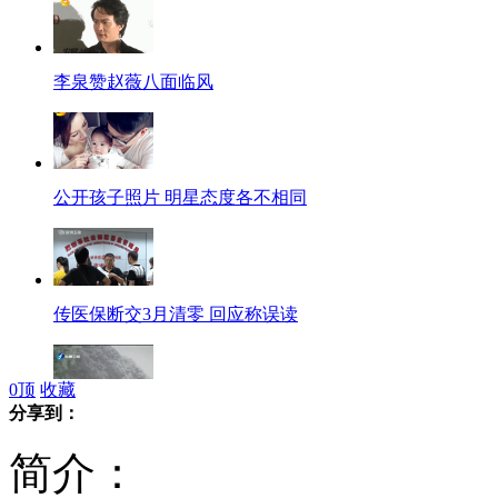
李泉赞赵薇八面临风
公开孩子照片 明星态度各不相同
传医保断交3月清零 回应称误读
0
顶
收藏
分享到：
暴雨重创台湾中南部 致6人遇难
简介：