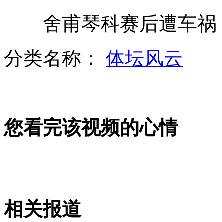
舍甫琴科赛后遭车祸 
欧洲杯意大利太太团现亚洲面庞
分类名称：
体坛风云
谢亚龙：我确实不是一个贪官
您看完该视频的心情
小猫被虐耳朵被剪 腿被割成白骨
足坛反腐案：四"国脚"背景介绍
相关报道