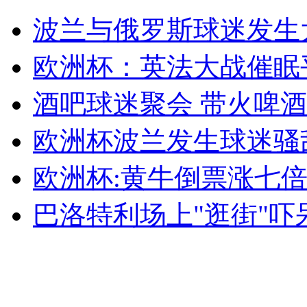
足坛反腐案：南勇的“犯罪路”
波兰与俄罗斯球迷发生
山西运城恶犬咬伤多人 警民合力深夜将其击毙
欧洲杯：英法大战催眠
酒吧球迷聚会 带火啤
女孩北京地铁殴打老人 痛下狠手拳打脚踢
欧洲杯波兰发生球迷骚乱
欧洲杯:黄牛倒票涨七
无痛分娩是否安全 医生回应
巴洛特利场上"逛街"吓
外交部：反对强权政治霸凌主义
外交部：有关国家言论片面不公正