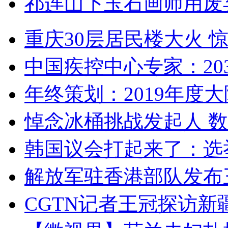
祁连山下玉石画师用废
重庆30层居民楼大火
中国疾控中心专家：203
年终策划：2019年度大陆
悼念冰桶挑战发起人 数百
韩国议会打起来了：选举
解放军驻香港部队发布三
CGTN记者王冠探访新疆