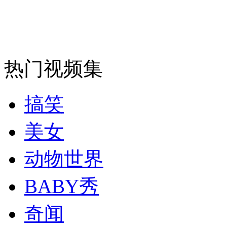
安徽一实载49人客车翻车
热门视频集
走！跟着总书记去植树
搞笑
消防员救轻生者
花炮节热闹非凡
减压"枕头大战"
美女
动物世界
纽约上演“枕头大战”
BABY秀
奇闻
司机酒驾遇交警 急速倒车逃窜