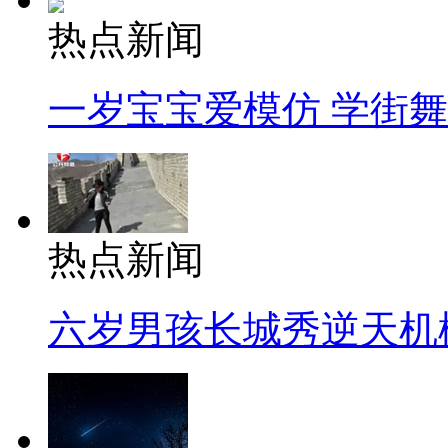
热点新闻
一岁宝宝爱模仿 学街
热点新闻
六岁男孩长城秀逆天机