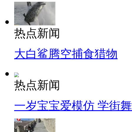
热点新闻
大白鲨腾空捕食猎物
热点新闻
一岁宝宝爱模仿 学街