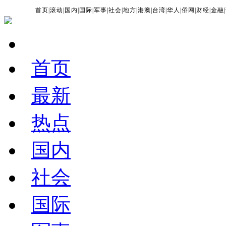
首页
|
滚动
|
国内
|
国际
|
军事
|
社会
|
地方
|
港澳
|
台湾
|
华人
|
侨网
|
财经
|
金融
|
首页
最新
热点
国内
社会
国际