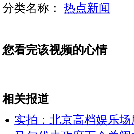
分类名称：
热点新闻
超萌姐姐给弟弟洗澡 笑翻网友
您看完该视频的心情
警车开道寻失物
相关报道
李泉赞赵薇八面临风
实拍：北京高档娱乐场
山西运城恶犬咬伤多人 警民合力深夜将其击毙