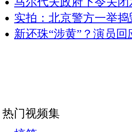
马尔代夫政府下令关闭
女孩北京地铁殴打老人 痛下狠手拳打脚踢
实拍：北京警方一举捣
新还珠“涉黄”？演员
无痛分娩是否安全 医生回应
外交部：反对强权政治霸凌主义
外交部：有关国家言论片面不公正
安徽一实载49人客车翻车
热门视频集