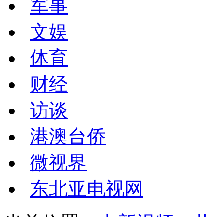
军事
文娱
体育
财经
访谈
港澳台侨
微视界
东北亚电视网