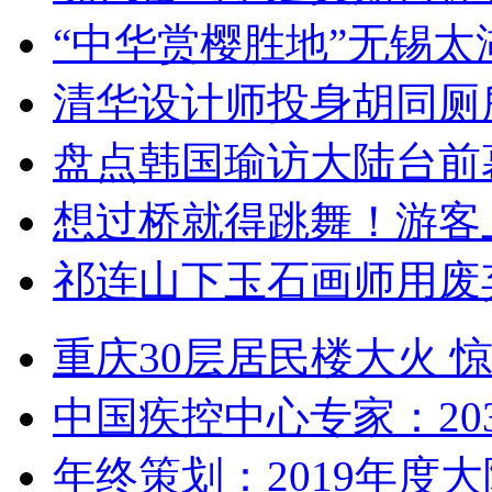
“中华赏樱胜地”无锡
清华设计师投身胡同厕
盘点韩国瑜访大陆台前
想过桥就得跳舞！游客
祁连山下玉石画师用废
重庆30层居民楼大火
中国疾控中心专家：203
年终策划：2019年度大陆