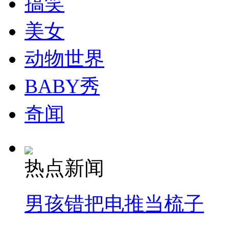
搞笑
走！跟着总书记去植树
美女
消防员救轻生者
花炮节热闹非凡
减压"枕头大战"
动物世界
BABY秀
纽约上演“枕头大战”
奇闻
司机酒驾遇交警 急速倒车逃窜
热点新闻
男孩错把电推当梳子