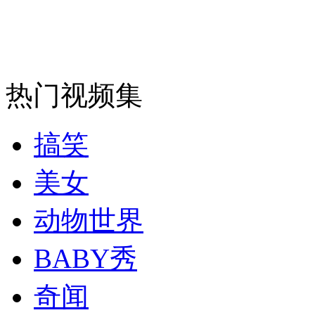
安徽一实载49人客车翻车
热门视频集
走！跟着总书记去植树
搞笑
消防员救轻生者
花炮节热闹非凡
减压"枕头大战"
美女
动物世界
纽约上演“枕头大战”
BABY秀
奇闻
司机酒驾遇交警 急速倒车逃窜