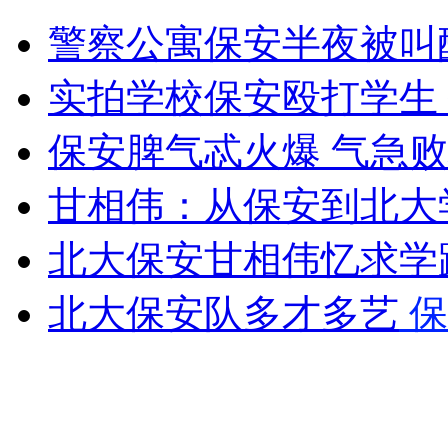
阿富汗地震引发山体滑坡71人遇难
警察公寓保安半夜被叫
山西运城恶犬咬伤多人 警民合力深夜将其击毙
实拍学校保安殴打学生
保安脾气忒火爆 气急
女孩北京地铁殴打老人 痛下狠手拳打脚踢
甘相伟：从保安到北大
北大保安甘相伟忆求学
无痛分娩是否安全 医生回应
北大保安队多才多艺
保
外交部：反对强权政治霸凌主义
外交部：有关国家言论片面不公正