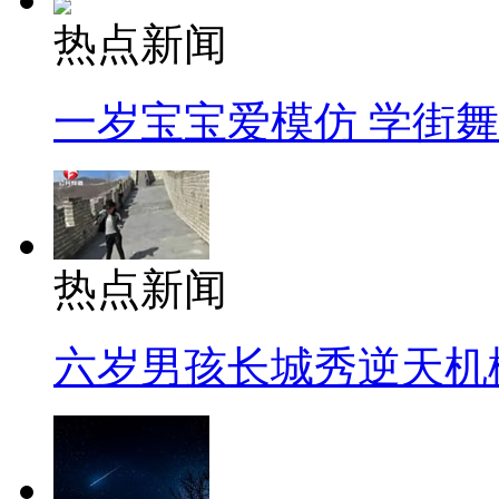
热点新闻
一岁宝宝爱模仿 学街
热点新闻
六岁男孩长城秀逆天机