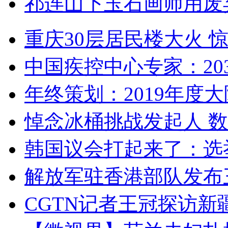
祁连山下玉石画师用废
重庆30层居民楼大火
中国疾控中心专家：203
年终策划：2019年度大陆
悼念冰桶挑战发起人 数百
韩国议会打起来了：选举
解放军驻香港部队发布三
CGTN记者王冠探访新疆