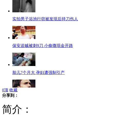
实拍男子浴池行窃被发现后持刀伤人
保安追贼被刺9刀 小偷撒现金开路
胎儿7个月大 孕妇遭强制引产
0
顶
收藏
分享到：
那些年，我们一起追的足球情人
简介：