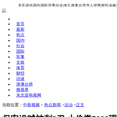
首页
|
滚动
|
国内
|
国际
|
军事
|
社会
|
地方
|
港澳
|
台湾
|
华人
|
侨网
|
财经
|
金融
|
首页
最新
热点
国内
社会
国际
军事
文娱
体育
财经
访谈
港澳台侨
微视界
东北亚电视网
当前位置：
中新视频
>
热点新闻
>
法治
>
正文