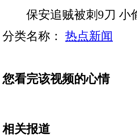
保安追贼被刺9刀 小偷
两男子馋嘴偷3条鱼 谁料竟值8万4
分类名称：
热点新闻
实拍交警赤脚帮忙推熄火汽车
您看完该视频的心情
六月天琴座流星雨15日绽放夜空
监控记录:美国男子用汽油烧前妻
相关报道