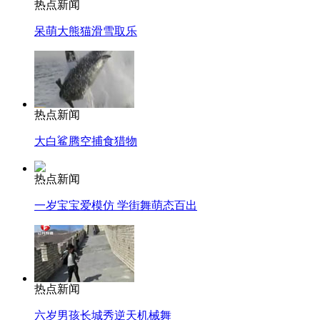
热点新闻
呆萌大熊猫滑雪取乐
热点新闻
大白鲨腾空捕食猎物
热点新闻
一岁宝宝爱模仿 学街舞萌态百出
热点新闻
六岁男孩长城秀逆天机械舞