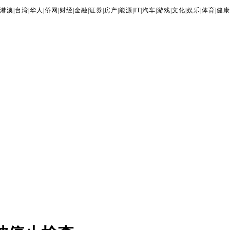
港澳
|
台湾
|
华人
|
侨网
|
财经
|
金融
|
证券
|
房产
|
能源
|
IT
|
汽车
|
游戏
|
文化
|
娱乐
|
体育
|
健康