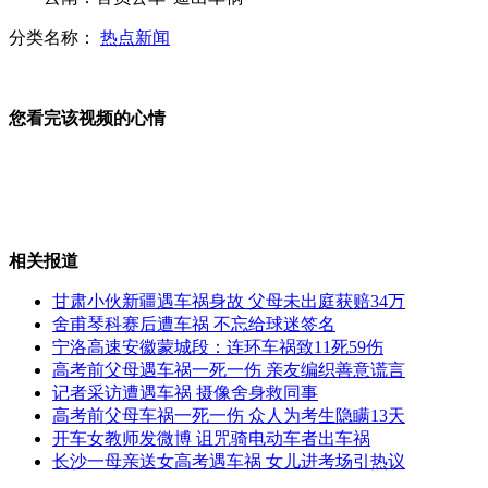
分类名称：
热点新闻
七岁女童舍身救母 生命垂危
您看完该视频的心情
美洲豹妈妈生下颜色截然不同幼崽
相关报道
临时停车不锁门 40秒被偷10万
甘肃小伙新疆遇车祸身故 父母未出庭获赔34万
舍甫琴科赛后遭车祸 不忘给球迷签名
宁洛高速安徽蒙城段：连环车祸致11死59伤
高考前父母遇车祸一死一伤 亲友编织善意谎言
实拍：机器人酷似真人 真假难辨
记者采访遭遇车祸 摄像舍身救同事
高考前父母车祸一死一伤 众人为考生隐瞒13天
开车女教师发微博 诅咒骑电动车者出车祸
长沙一母亲送女高考遇车祸 女儿进考场引热议