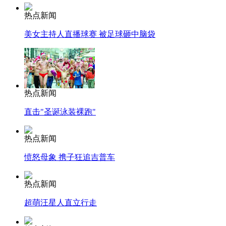
热点新闻
美女主持人直播球赛 被足球砸中脑袋
热点新闻
直击"圣诞泳装裸跑"
热点新闻
愤怒母象 携子狂追吉普车
热点新闻
超萌汪星人直立行走