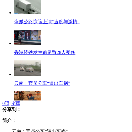
盗贼公路惊险上演"速度与激情"
香港轻铁发生追尾致28人受伤
云南：官员公车“逼出车祸”
0
顶
收藏
分享到：
超强改装电动车 加装四个座位
简介：
云南：官员公车“逼出车祸”