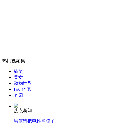
吴斌案事故货车司机登门道歉
山西运城恶犬咬伤多人 警民合力深夜将其击毙
女孩北京地铁殴打老人 痛下狠手拳打脚踢
热门视频集
搞笑
无痛分娩是否安全 医生回应
美女
动物世界
BABY秀
外交部：反对强权政治霸凌主义
奇闻
热点新闻
外交部：有关国家言论片面不公正
男孩错把电推当梳子