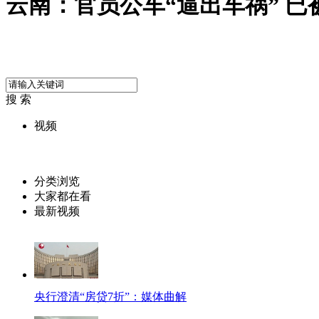
云南：官员公车“逼出车祸” 已
搜 索
视频
分类浏览
大家都在看
最新视频
央行澄清“房贷7折”：媒体曲解