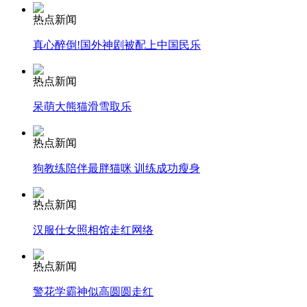
热点新闻
安徽一实载49人客车翻车
真心醉倒!国外神剧被配上中国民乐
热点新闻
呆萌大熊猫滑雪取乐
走！跟着总书记去植树
热点新闻
消防员救轻生者
花炮节热闹非凡
减压"枕头大战"
狗教练陪伴最胖猫咪 训练成功瘦身
热点新闻
汉服仕女照相馆走红网络
纽约上演“枕头大战”
热点新闻
司机酒驾遇交警 急速倒车逃窜
警花学霸神似高圆圆走红