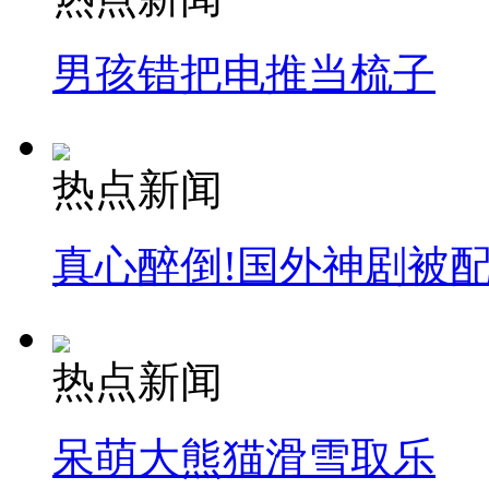
男孩错把电推当梳子
热点新闻
真心醉倒!国外神剧被
热点新闻
呆萌大熊猫滑雪取乐