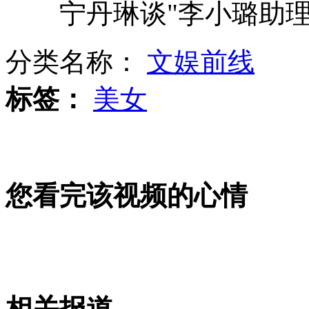
宁丹琳谈"李小璐助理打
实拍:男子失恋持刀自杀被制服
分类名称：
文娱前线
标签：
美女
双汇“蛆虫门”事件引关注
媒体:最大的悲剧是"人还在钱没了"
您看完该视频的心情
男子用20万现金折成心形求婚
相关报道
山西运城恶犬咬伤多人 警民合力深夜将其击毙