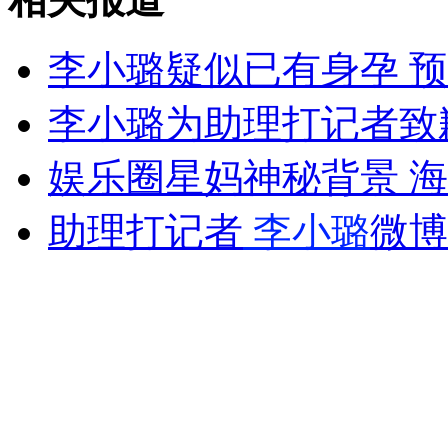
李小璐疑似已有身孕 
女孩北京地铁殴打老人 痛下狠手拳打脚踢
李小璐为助理打记者致
无痛分娩是否安全 医生回应
娱乐圈星妈神秘背景 
助理打记者
李小璐
微博
外交部：反对强权政治霸凌主义
外交部：有关国家言论片面不公正
安徽一实载49人客车翻车