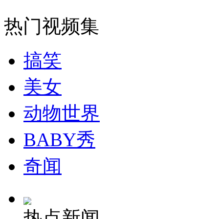
热门视频集
走！跟着总书记去植树
搞笑
消防员救轻生者
花炮节热闹非凡
减压"枕头大战"
美女
动物世界
纽约上演“枕头大战”
BABY秀
司机酒驾遇交警 急速倒车逃窜
奇闻
热点新闻