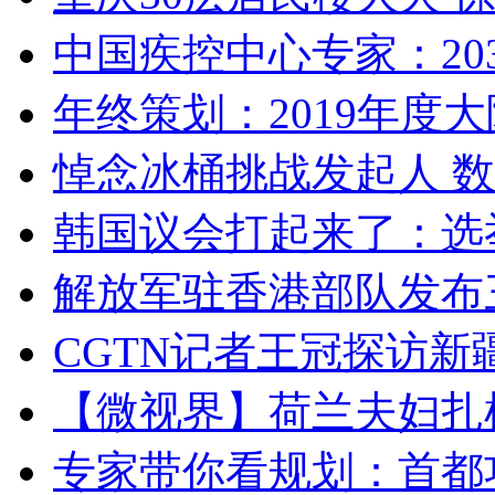
中国疾控中心专家：203
年终策划：2019年度大陆
悼念冰桶挑战发起人 数百
韩国议会打起来了：选举
解放军驻香港部队发布三
CGTN记者王冠探访新疆
【微视界】荷兰夫妇扎根青
专家带你看规划：首都功