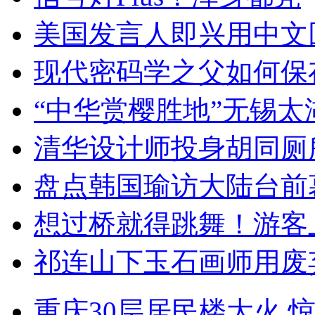
美国发言人即兴用中文
现代密码学之父如何保
“中华赏樱胜地”无锡
清华设计师投身胡同厕
盘点韩国瑜访大陆台前
想过桥就得跳舞！游客
祁连山下玉石画师用废
重庆30层居民楼大火