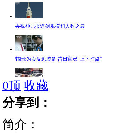
央视神九报道创规模和人数之最
韩国:为卖反恐装备 昔日官员"上下打点"
0
顶
收藏
实拍:"120"闹市被堵 老外疏导交通
分享到：
简介：
父亲将3岁女儿挂6楼阳台报复妻子