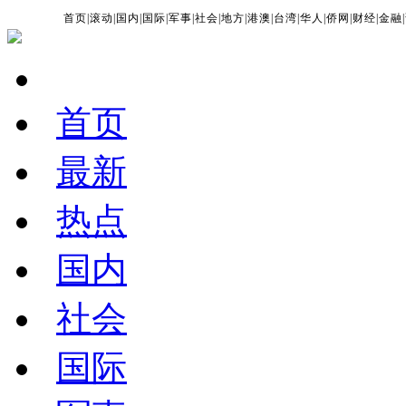
首页
|
滚动
|
国内
|
国际
|
军事
|
社会
|
地方
|
港澳
|
台湾
|
华人
|
侨网
|
财经
|
金融
|
首页
最新
热点
国内
社会
国际