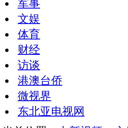
军事
文娱
体育
财经
访谈
港澳台侨
微视界
东北亚电视网