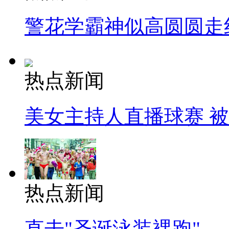
警花学霸神似高圆圆走
热点新闻
美女主持人直播球赛 
热点新闻
直击"圣诞泳装裸跑"