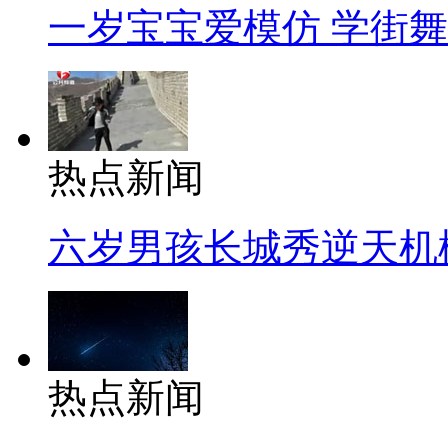
一岁宝宝爱模仿 学街
热点新闻
六岁男孩长城秀逆天机
热点新闻