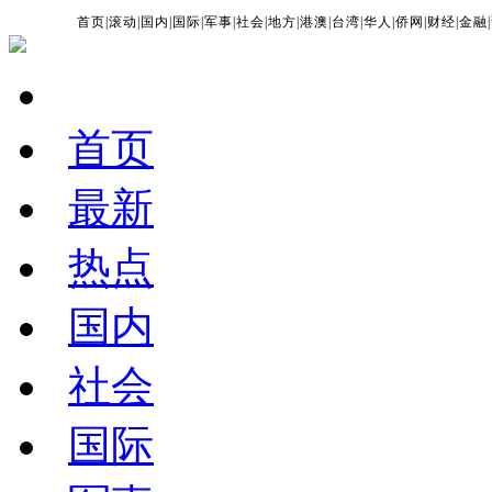
首页
|
滚动
|
国内
|
国际
|
军事
|
社会
|
地方
|
港澳
|
台湾
|
华人
|
侨网
|
财经
|
金融
|
首页
最新
热点
国内
社会
国际