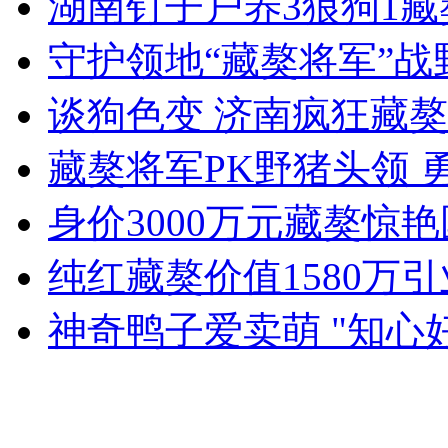
湖南钉子户养3狼狗1
女孩北京地铁殴打老人 痛下狠手拳打脚踢
守护领地“藏獒将军”战
无痛分娩是否安全 医生回应
谈狗色变 济南疯狂藏
藏獒将军PK野猪头领 
外交部：反对强权政治霸凌主义
身价3000万元藏獒惊
外交部：有关国家言论片面不公正
纯红藏獒价值1580万
神奇鸭子爱卖萌 "知心
安徽一实载49人客车翻车