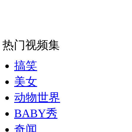
走！跟着总书记去植树
消防员救轻生者
花炮节热闹非凡
减压"枕头大战"
热门视频集
纽约上演“枕头大战”
搞笑
司机酒驾遇交警 急速倒车逃窜
美女
动物世界
BABY秀
奇闻