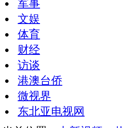
军事
文娱
体育
财经
访谈
港澳台侨
微视界
东北亚电视网