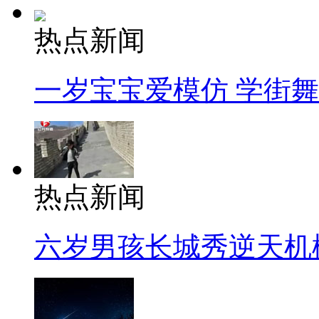
热点新闻
一岁宝宝爱模仿 学街
热点新闻
六岁男孩长城秀逆天机