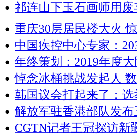
祁连山下玉石画师用废
重庆30层居民楼大火
中国疾控中心专家：203
年终策划：2019年度大陆
悼念冰桶挑战发起人 数百
韩国议会打起来了：选举
解放军驻香港部队发布三
CGTN记者王冠探访新疆