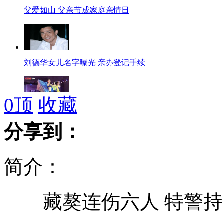
父爱如山 父亲节成家庭亲情日
刘德华女儿名字曝光 亲办登记手续
0
顶
收藏
中外大学生T台走秀 上演别样毕业季
分享到：
简介：
承载1000人的波音797即将面世
藏獒连伤六人 特警持
上海：浴场废气泄露 放倒8人