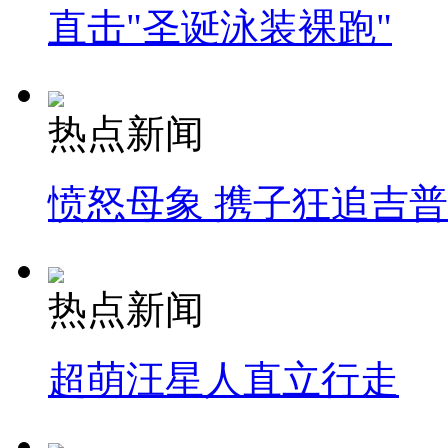
直击"圣诞泳装裸跑"
热点新闻
愤怒母象 携子狂追吉
热点新闻
超萌汪星人直立行走