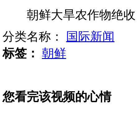
朝鲜大旱农作物绝收 
浴盐造就“食人魔”
分类名称：
国际新闻
博士生租三轮车队娶硕士女友引轰动
标签：
朝鲜
男子偷30万舍不得花 全给女友买名牌
您看完该视频的心情
德罗巴加盟申花 年薪人民币9600万