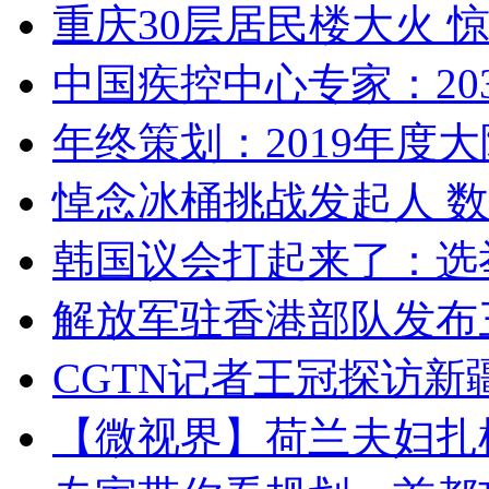
重庆30层居民楼大火
中国疾控中心专家：203
年终策划：2019年度大陆
悼念冰桶挑战发起人 数百
韩国议会打起来了：选举
解放军驻香港部队发布三
CGTN记者王冠探访新疆
【微视界】荷兰夫妇扎根青