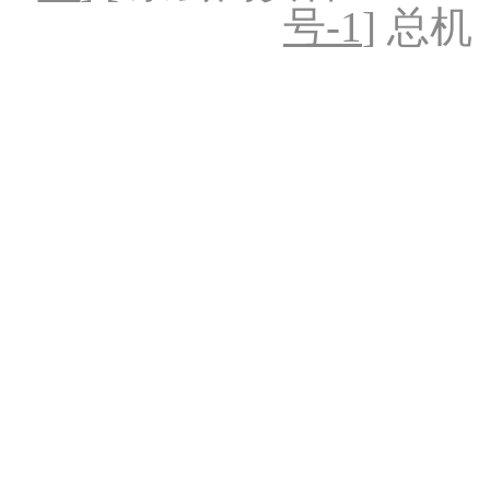
号-1
] 总机：