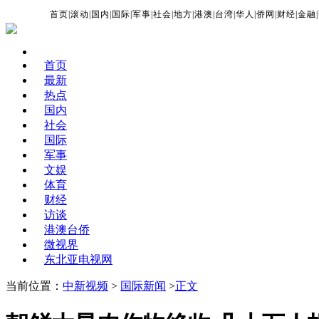
首页
|
滚动
|
国内
|
国际
|
军事
|
社会
|
地方
|
港澳
|
台湾
|
华人
|
侨网
|
财经
|
金融
|
首页
最新
热点
国内
社会
国际
军事
文娱
体育
财经
访谈
港澳台侨
微视界
东北亚电视网
当前位置：
中新视频
>
国际新闻
>
正文