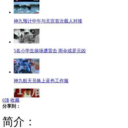
神九预计中午与天宫首次载人对接
5名小学生操场遭雷击 雨伞或是元凶
神九航天员换上蓝色工作服
0
顶
收藏
分享到：
杭电校长：找女友就找“甜素纯”
简介：