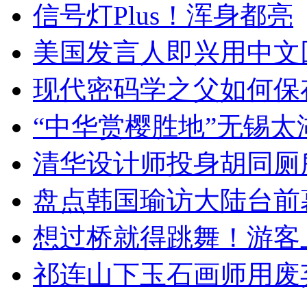
信号灯Plus！浑身都亮
美国发言人即兴用中文
现代密码学之父如何保
“中华赏樱胜地”无锡
清华设计师投身胡同厕
盘点韩国瑜访大陆台前
想过桥就得跳舞！游客
祁连山下玉石画师用废