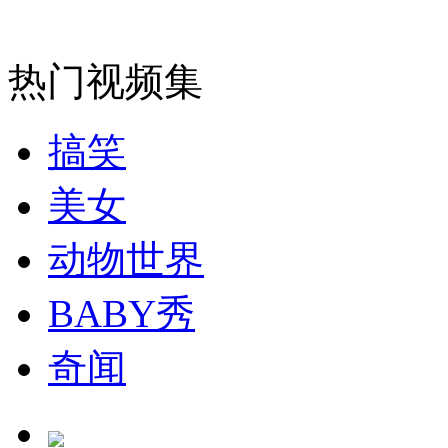
安徽一实载49人客车翻车
热门视频集
搞笑
走！跟着总书记去植树
美女
消防员救轻生者
花炮节热闹非凡
减压"枕头大战"
动物世界
BABY秀
纽约上演“枕头大战”
奇闻
司机酒驾遇交警 急速倒车逃窜