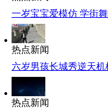
一岁宝宝爱模仿 学街
热点新闻
六岁男孩长城秀逆天机
热点新闻