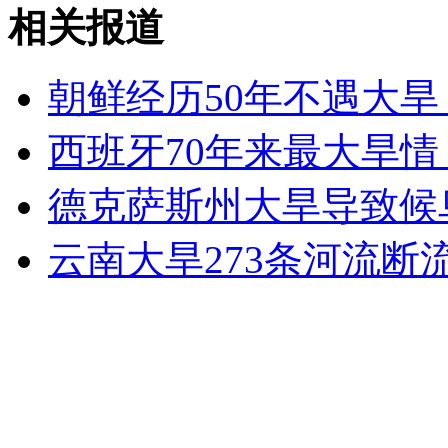
婚外情暴露 第三者深夜丧命街头
相关报道
山西运城恶犬咬伤多人 警民合力深夜将其击毙
朝鲜经历50年不遇大旱
西班牙70年来最大旱情
女孩北京地铁殴打老人 痛下狠手拳打脚踢
德克萨斯州大旱导致候
云南大旱273条河流断流
无痛分娩是否安全 医生回应
外交部：反对强权政治霸凌主义
外交部：有关国家言论片面不公正