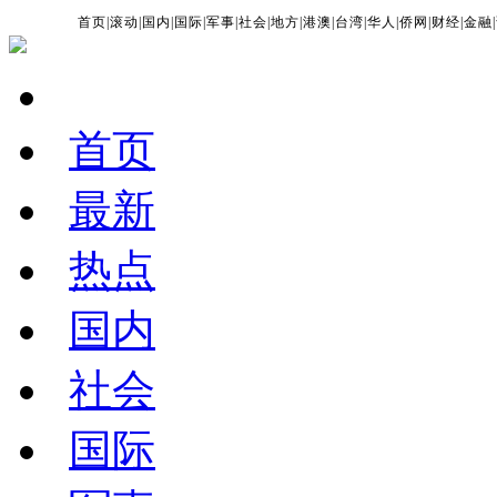
首页
|
滚动
|
国内
|
国际
|
军事
|
社会
|
地方
|
港澳
|
台湾
|
华人
|
侨网
|
财经
|
金融
|
首页
最新
热点
国内
社会
国际