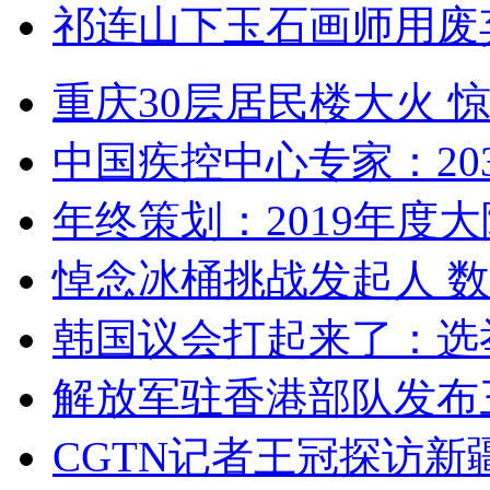
祁连山下玉石画师用废
重庆30层居民楼大火
中国疾控中心专家：203
年终策划：2019年度大陆
悼念冰桶挑战发起人 数百
韩国议会打起来了：选举
解放军驻香港部队发布三
CGTN记者王冠探访新疆