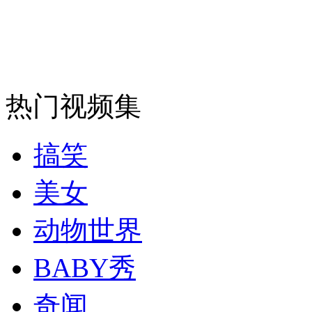
走！跟着总书记去植树
消防员救轻生者
花炮节热闹非凡
减压"枕头大战"
热门视频集
纽约上演“枕头大战”
搞笑
司机酒驾遇交警 急速倒车逃窜
美女
动物世界
BABY秀
奇闻