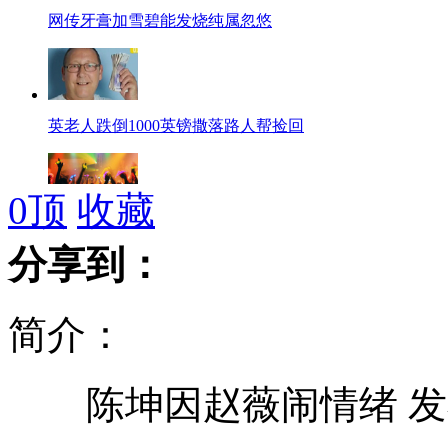
网传牙膏加雪碧能发烧纯属忽悠
英老人跌倒1000英镑撒落路人帮捡回
0
顶
收藏
少女酒吧色诱男士 下迷药抢劫
分享到：
简介：
旧冰箱爆炸 男子脑袋炸掉一半惨死
陈坤因赵薇闹情绪 发布
中国公开拍卖"无人岛"打造高端旅游