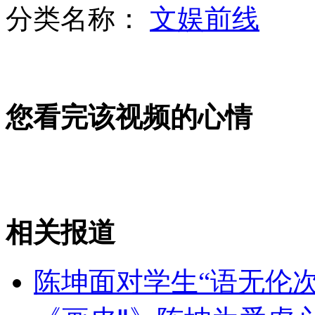
分类名称：
文娱前线
埃及穆兄会称穆尔西赢得总统选举
您看完该视频的心情
台湾5岁小萝莉网络爆红
强降雨袭江西哈尔滨 汽车变"潜艇"
相关报道
山西运城恶犬咬伤多人 警民合力深夜将其击毙
陈坤面对学生“语无伦次