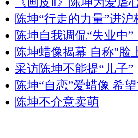
《画皮Ⅱ》陈坤为爱虐
女孩北京地铁殴打老人 痛下狠手拳打脚踢
陈坤“行走的力量”进沪
无痛分娩是否安全 医生回应
陈坤自我调侃“失业中”
陈坤蜡像揭幕 自称"脸
外交部：反对强权政治霸凌主义
采访陈坤不能提“儿子”
外交部：有关国家言论片面不公正
陈坤“自恋”爱蜡像 希
陈坤不介意卖萌
安徽一实载49人客车翻车