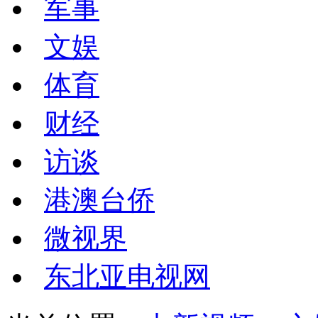
军事
文娱
体育
财经
访谈
港澳台侨
微视界
东北亚电视网