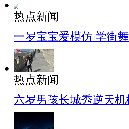
热点新闻
一岁宝宝爱模仿 学街
热点新闻
六岁男孩长城秀逆天机