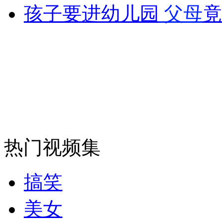
孩子要进幼儿园
父母
竟
安徽一实载49人客车翻车
走！跟着总书记去植树
消防员救轻生者
花炮节热闹非凡
减压"枕头大战"
热门视频集
纽约上演“枕头大战”
搞笑
美女
司机酒驾遇交警 急速倒车逃窜