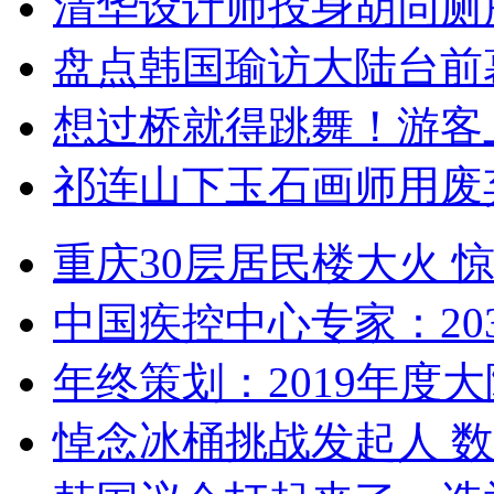
清华设计师投身胡同厕
盘点韩国瑜访大陆台前
想过桥就得跳舞！游客
祁连山下玉石画师用废
重庆30层居民楼大火
中国疾控中心专家：203
年终策划：2019年度大陆
悼念冰桶挑战发起人 数百