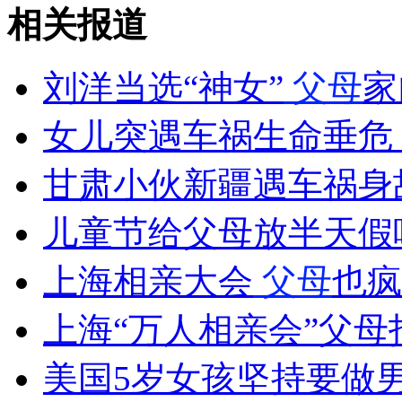
脑瘤男孩乘飞机高空突发病获救
相关报道
山西运城恶犬咬伤多人 警民合力深夜将其击毙
刘洋当选“神女”
父母
家
女儿突遇车祸生命垂危
女孩北京地铁殴打老人 痛下狠手拳打脚踢
甘肃小伙新疆遇车祸身
儿童节给父母放半天假
无痛分娩是否安全 医生回应
上海相亲大会
父母
也疯
外交部：反对强权政治霸凌主义
上海“万人相亲会”父母
外交部：有关国家言论片面不公正
美国5岁女孩坚持要做