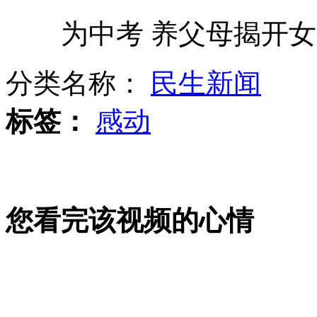
为中考 养父母揭开女儿
深圳牌照货车侧翻 6车连撞6死
分类名称：
民生新闻
航天员刘洋舱内调皮玩自拍
标签：
感动
"花滑明星"金妍儿献演上海
您看完该视频的心情
男子冒充教育部长秘书帮转学骗巨款