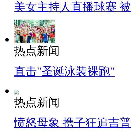
美女主持人直播球赛 
热点新闻
直击"圣诞泳装裸跑"
热点新闻
愤怒母象 携子狂追吉