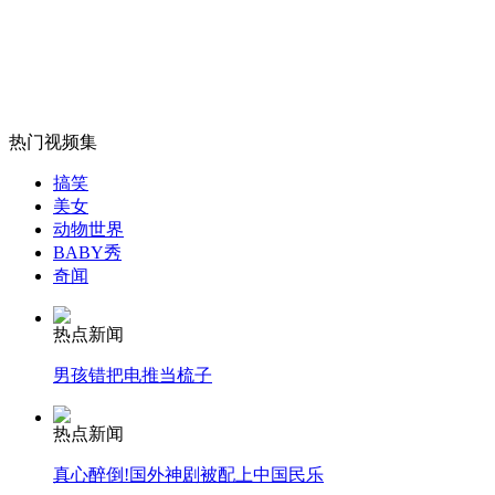
男子撞伤狗开车离开被定逃逸
山西运城恶犬咬伤多人 警民合力深夜将其击毙
热门视频集
搞笑
女孩北京地铁殴打老人 痛下狠手拳打脚踢
美女
动物世界
BABY秀
奇闻
无痛分娩是否安全 医生回应
热点新闻
外交部：反对强权政治霸凌主义
男孩错把电推当梳子
外交部：有关国家言论片面不公正
热点新闻
真心醉倒!国外神剧被配上中国民乐