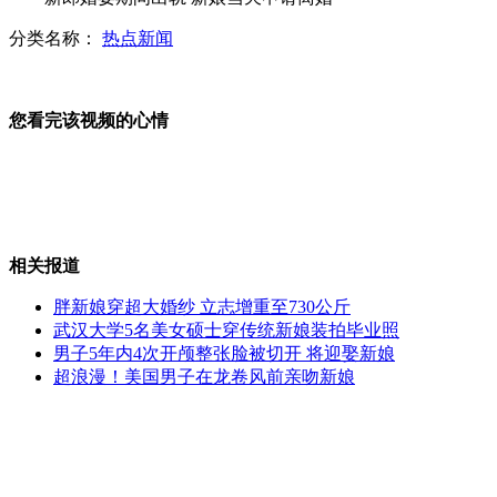
分类名称：
热点新闻
实拍恐怖龙卷风来袭 犹如世界末日
您看完该视频的心情
球迷酒后找女友开车 不想女友也酒驾
相关报道
男子小区抢小孩 遭百人围堵
胖新娘穿超大婚纱 立志增重至730公斤
武汉大学5名美女硕士穿传统新娘装拍毕业照
男子5年内4次开颅整张脸被切开 将迎娶新娘
超浪漫！美国男子在龙卷风前亲吻新娘
狄波拉曝锋芝正式复合 孙子是功臣