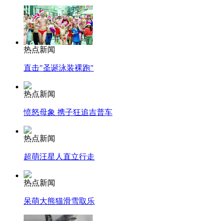
热点新闻
直击"圣诞泳装裸跑"
热点新闻
愤怒母象 携子狂追吉普车
热点新闻
超萌汪星人直立行走
热点新闻
呆萌大熊猫滑雪取乐