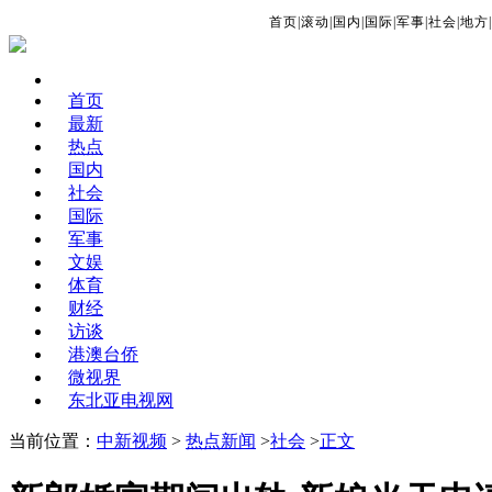
首页
|
滚动
|
国内
|
国际
|
军事
|
社会
|
地方
|
首页
最新
热点
国内
社会
国际
军事
文娱
体育
财经
访谈
港澳台侨
微视界
东北亚电视网
当前位置：
中新视频
>
热点新闻
>
社会
>
正文