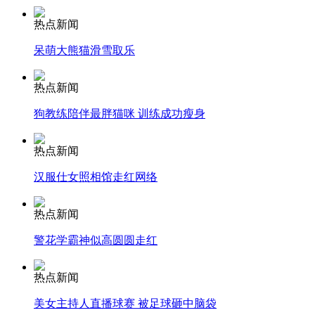
热点新闻
安徽一实载49人客车翻车
呆萌大熊猫滑雪取乐
热点新闻
走！跟着总书记去植树
狗教练陪伴最胖猫咪 训练成功瘦身
热点新闻
消防员救轻生者
花炮节热闹非凡
减压"枕头大战"
汉服仕女照相馆走红网络
热点新闻
警花学霸神似高圆圆走红
纽约上演“枕头大战”
热点新闻
司机酒驾遇交警 急速倒车逃窜
美女主持人直播球赛 被足球砸中脑袋