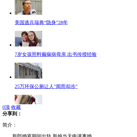
美国逃兵瑞典“隐身”28年
7岁女孩照料癫痫病母亲 出书传授经验
25万环保公厕让人"闻而却步"
0
顶
收藏
分享到：
高跟鞋达人教你舒舒服服踩高跟
简介：
新郎婚宴期间出轨 新娘当天申请离婚