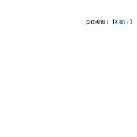
责任编辑：【
祁鹏宇
】