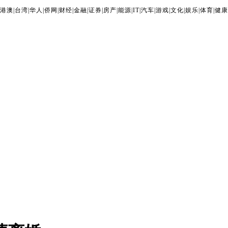
港澳
|
台湾
|
华人
|
侨网
|
财经
|
金融
|
证券
|
房产
|
能源
|
IT
|
汽车
|
游戏
|
文化
|
娱乐
|
体育
|
健康