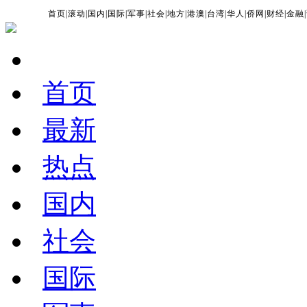
首页
|
滚动
|
国内
|
国际
|
军事
|
社会
|
地方
|
港澳
|
台湾
|
华人
|
侨网
|
财经
|
金融
|
首页
最新
热点
国内
社会
国际