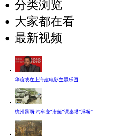
分类浏览
大家都在看
最新视频
华谊或在上海建电影主题乐园
杭州暴雨:汽车变"潜艇"课桌搭"浮桥"