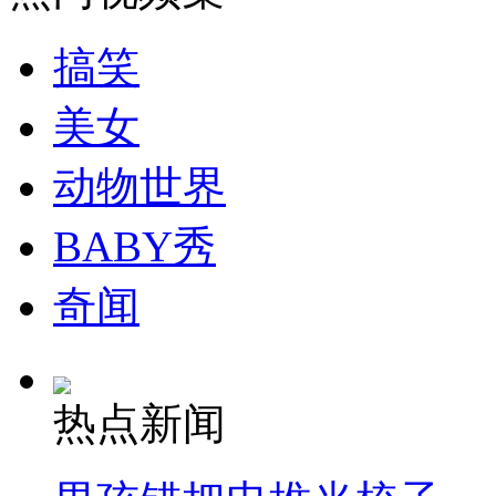
走！跟着总书记去植树
搞笑
消防员救轻生者
花炮节热闹非凡
减压"枕头大战"
美女
动物世界
纽约上演“枕头大战”
BABY秀
司机酒驾遇交警 急速倒车逃窜
奇闻
热点新闻