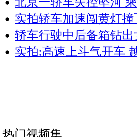
北京一轿车失控坠河 
女孩北京地铁殴打老人 痛下狠手拳打脚踢
实拍轿车加速闯黄灯撞
无痛分娩是否安全 医生回应
轿车行驶中后备箱钻出
实拍:高速上斗气开车 
外交部：反对强权政治霸凌主义
外交部：有关国家言论片面不公正
安徽一实载49人客车翻车
热门视频集