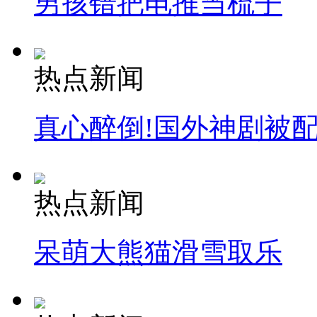
男孩错把电推当梳子
热点新闻
真心醉倒!国外神剧被
热点新闻
呆萌大熊猫滑雪取乐