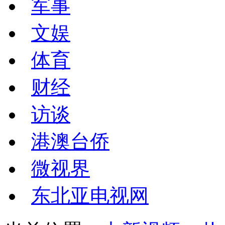
军事
文娱
体育
财经
访谈
港澳台侨
微视界
东北亚电视网