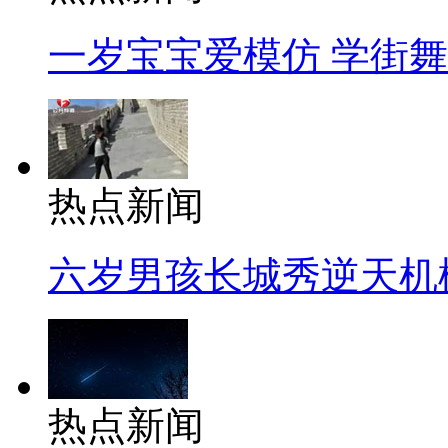
一岁宝宝爱模仿 学街
热点新闻
六岁男孩长城秀逆天机
热点新闻