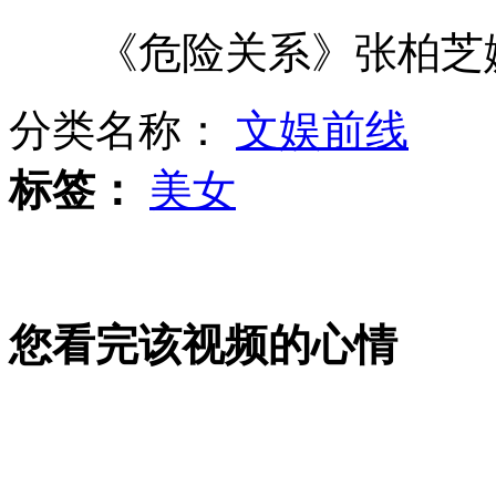
《危险关系》张柏芝嫌
疯狂球迷？主持人录制节目受阻
分类名称：
文娱前线
撞狗开车离开 被定肇事逃逸
标签：
美女
散打季军一脚踹死武校学生
您看完该视频的心情
俄“北风之神”级核潜艇完成海试