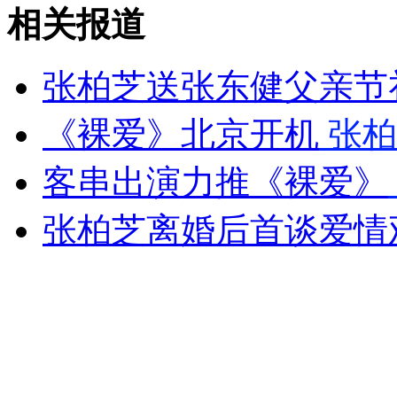
拾巨款归还失主 遇困难失主相助
相关报道
山西运城恶犬咬伤多人 警民合力深夜将其击毙
张柏芝送张东健父亲节
《裸爱》北京开机
张柏
女孩北京地铁殴打老人 痛下狠手拳打脚踢
客串出演力推《裸爱》
张柏芝离婚后首谈爱情
无痛分娩是否安全 医生回应
外交部：反对强权政治霸凌主义
外交部：有关国家言论片面不公正