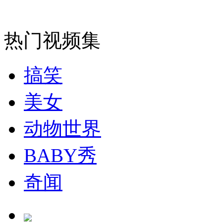
安徽一实载49人客车翻车
热门视频集
搞笑
走！跟着总书记去植树
美女
消防员救轻生者
花炮节热闹非凡
减压"枕头大战"
动物世界
BABY秀
纽约上演“枕头大战”
奇闻
司机酒驾遇交警 急速倒车逃窜