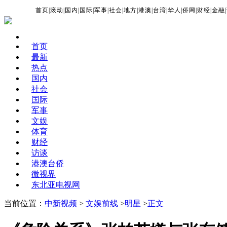
首页
|
滚动
|
国内
|
国际
|
军事
|
社会
|
地方
|
港澳
|
台湾
|
华人
|
侨网
|
财经
|
金融
|
首页
最新
热点
国内
社会
国际
军事
文娱
体育
财经
访谈
港澳台侨
微视界
东北亚电视网
当前位置：
中新视频
>
文娱前线
>
明星
>
正文