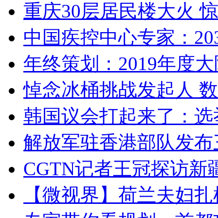
重庆30层居民楼大火
中国疾控中心专家：203
年终策划：2019年度大陆
悼念冰桶挑战发起人 数百
韩国议会打起来了：选举
解放军驻香港部队发布三
CGTN记者王冠探访新疆
【微视界】荷兰夫妇扎根青