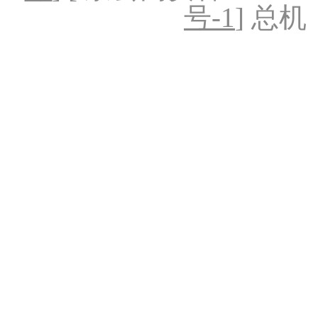
号-1
] 总机：