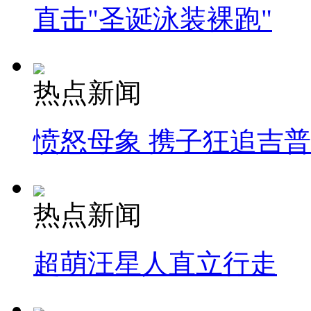
直击"圣诞泳装裸跑"
热点新闻
愤怒母象 携子狂追吉
热点新闻
超萌汪星人直立行走