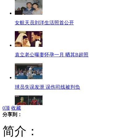
女航天员刘洋生活照首公开
袁立老公曝妻怀孕一月 晒其B超照
球员失误发泄 误伤司线被判负
0
顶
收藏
分享到：
C罗真爱美 中场休息换发型
简介：