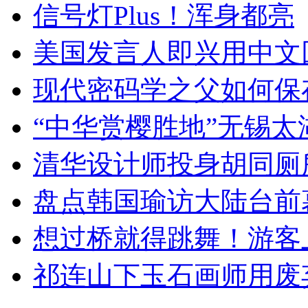
信号灯Plus！浑身都亮
美国发言人即兴用中文
现代密码学之父如何保
“中华赏樱胜地”无锡
清华设计师投身胡同厕
盘点韩国瑜访大陆台前
想过桥就得跳舞！游客
祁连山下玉石画师用废