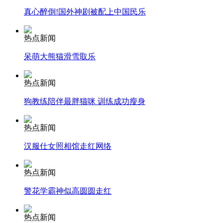
真心醉倒!国外神剧被配上中国民乐
安徽一实载49人客车翻车
热点新闻
呆萌大熊猫滑雪取乐
走！跟着总书记去植树
热点新闻
狗教练陪伴最胖猫咪 训练成功瘦身
消防员救轻生者
花炮节热闹非凡
减压"枕头大战"
热点新闻
汉服仕女照相馆走红网络
纽约上演“枕头大战”
热点新闻
警花学霸神似高圆圆走红
司机酒驾遇交警 急速倒车逃窜
热点新闻