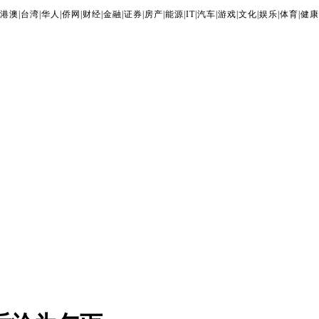
港澳
|
台湾
|
华人
|
侨网
|
财经
|
金融
|
证券
|
房产
|
能源
|
IT
|
汽车
|
游戏
|
文化
|
娱乐
|
体育
|
健康