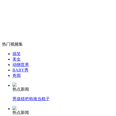
网上疯传"全家福"毕业照
山西运城恶犬咬伤多人 警民合力深夜将其击毙
热门视频集
女孩北京地铁殴打老人 痛下狠手拳打脚踢
搞笑
美女
动物世界
无痛分娩是否安全 医生回应
BABY秀
奇闻
外交部：反对强权政治霸凌主义
热点新闻
男孩错把电推当梳子
外交部：有关国家言论片面不公正
热点新闻