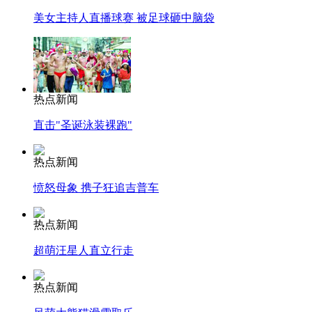
美女主持人直播球赛 被足球砸中脑袋
热点新闻
直击"圣诞泳装裸跑"
热点新闻
愤怒母象 携子狂追吉普车
热点新闻
超萌汪星人直立行走
热点新闻