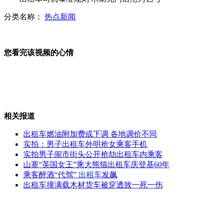
分类名称：
热点新闻
"淡定姐"徒手抓蛇 网友狂赞神勇
您看完该视频的心情
公鸡中的"战斗鸡":抽烟喝酒当保镖
相关报道
实拍尼泊尔总理车队遭石块袭击
出租车燃油附加费或下调 各地调价不同
实拍：男子出租车外明抢女乘客手机
实拍男子闹市街头公开抢劫出租车内乘客
山寨“英国女王”乘大熊猫出租车庆登基60年
女孩雨天为乞讨老人撑伞遭开除
乘客醉酒“代驾”
出租车
发飙
出租车撞满载木材货车被穿透致一死一伤