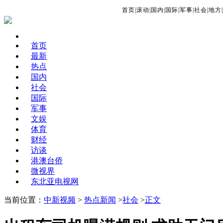
首页
|
滚动
|
国内
|
国际
|
军事
|
社会
|
地方
|
首页
最新
热点
国内
社会
国际
军事
文娱
体育
财经
访谈
港澳台侨
微视界
东北亚电视网
当前位置：
中新视频
>
热点新闻
>
社会
>
正文