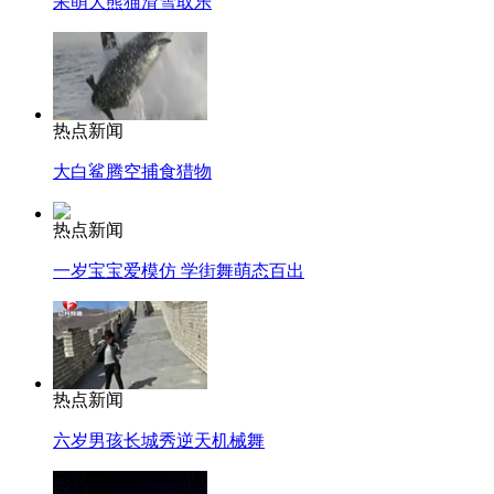
呆萌大熊猫滑雪取乐
热点新闻
大白鲨腾空捕食猎物
热点新闻
一岁宝宝爱模仿 学街舞萌态百出
热点新闻
六岁男孩长城秀逆天机械舞