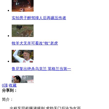
实拍男子醉驾撞人后再碾压伤者
牧羊犬无羊可看改"牧"老虎
鲁尼复出绝杀乌克兰 英格兰当第一
0
顶
收藏
分享到：
车祸后查出肺癌 向司机索取治疗费
简介：
出租车司机曝潜规则 求助无门后沦为乞丐