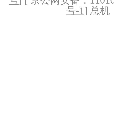
号
] [ 京公网安备：1101020
号-1
] 总机：