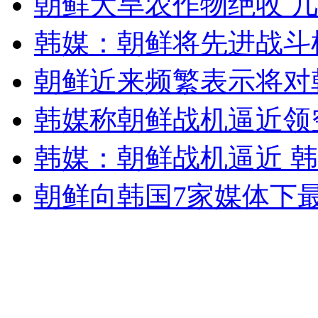
朝鲜大旱农作物绝收 
女孩北京地铁殴打老人 痛下狠手拳打脚踢
韩媒：朝鲜将先进战斗
无痛分娩是否安全 医生回应
朝鲜近来频繁表示将对
韩媒称朝鲜战机逼近领
外交部：反对强权政治霸凌主义
韩媒：朝鲜战机逼近 
外交部：有关国家言论片面不公正
朝鲜向韩国7家媒体下
安徽一实载49人客车翻车