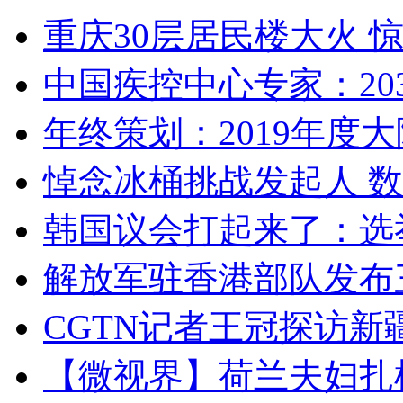
重庆30层居民楼大火
中国疾控中心专家：203
年终策划：2019年度大陆
悼念冰桶挑战发起人 数百
韩国议会打起来了：选举
解放军驻香港部队发布三
CGTN记者王冠探访新疆
【微视界】荷兰夫妇扎根青