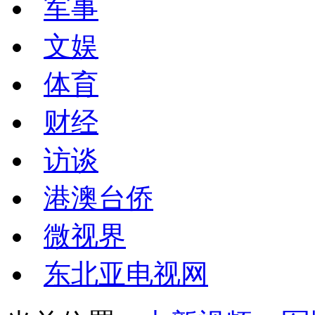
军事
文娱
体育
财经
访谈
港澳台侨
微视界
东北亚电视网