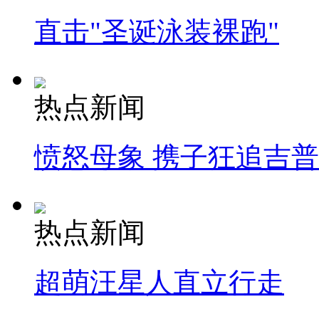
直击"圣诞泳装裸跑"
热点新闻
愤怒母象 携子狂追吉
热点新闻
超萌汪星人直立行走