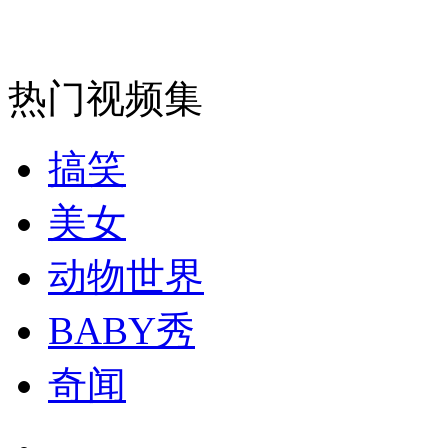
走！跟着总书记去植树
消防员救轻生者
花炮节热闹非凡
减压"枕头大战"
热门视频集
搞笑
纽约上演“枕头大战”
美女
司机酒驾遇交警 急速倒车逃窜
动物世界
BABY秀
奇闻