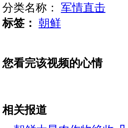
分类名称：
军情直击
标签：
朝鲜
黄酒风波：古越龙山三款酒或致癌
巴基斯坦女歌手违反禁令遭枪杀
您看完该视频的心情
羊肉价格上涨 市民戏称"贵羊羊"
相关报道
山西运城恶犬咬伤多人 警民合力深夜将其击毙