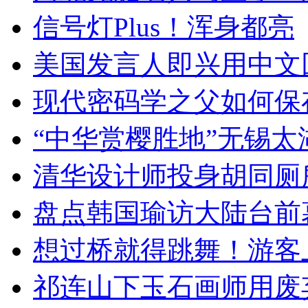
信号灯Plus！浑身都亮
美国发言人即兴用中文
现代密码学之父如何保
“中华赏樱胜地”无锡
清华设计师投身胡同厕
盘点韩国瑜访大陆台前
想过桥就得跳舞！游客
祁连山下玉石画师用废