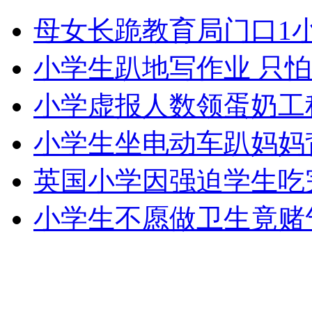
陕西现神奇参考书 押题命中率100%
母女长跪教育局门口1
山西运城恶犬咬伤多人 警民合力深夜将其击毙
小学生趴地写作业 只
小学虚报人数领蛋奶工
女孩北京地铁殴打老人 痛下狠手拳打脚踢
小学生坐电动车趴妈妈
英国小学因强迫学生吃
无痛分娩是否安全 医生回应
小学生不愿做卫生竟赌
外交部：反对强权政治霸凌主义
外交部：有关国家言论片面不公正