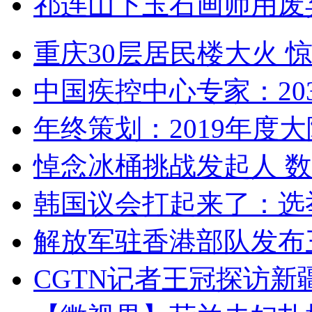
祁连山下玉石画师用废
重庆30层居民楼大火
中国疾控中心专家：203
年终策划：2019年度大陆
悼念冰桶挑战发起人 数百
韩国议会打起来了：选举
解放军驻香港部队发布三
CGTN记者王冠探访新疆