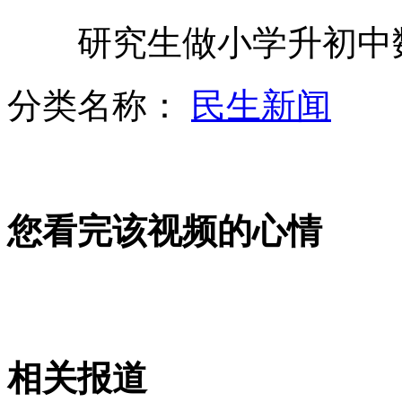
研究生做小学升初中数学
日本黑社会不堪女子烦扰求助警察
分类名称：
民生新闻
实拍贪官受审脚踢辩护席 妻子撞椅
您看完该视频的心情
实拍特警高空溜索飞身扑救欲跳楼男
大学笔试头题:7分钟内从1写到300
相关报道