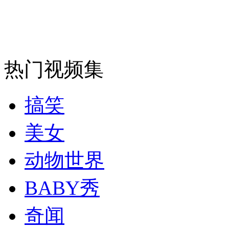
安徽一实载49人客车翻车
热门视频集
走！跟着总书记去植树
搞笑
消防员救轻生者
花炮节热闹非凡
减压"枕头大战"
美女
动物世界
纽约上演“枕头大战”
BABY秀
奇闻
司机酒驾遇交警 急速倒车逃窜