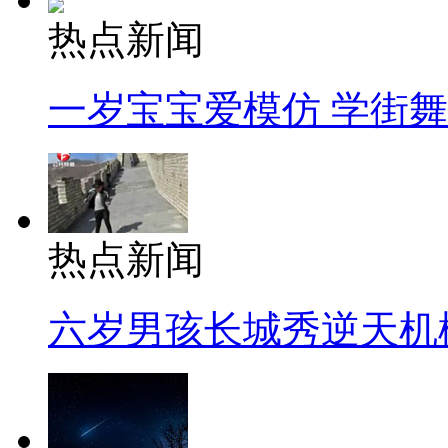
热点新闻
一岁宝宝爱模仿 学街
热点新闻
六岁男孩长城秀逆天机