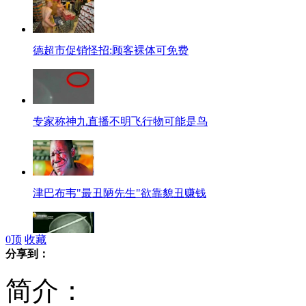
德超市促销怪招:顾客裸体可免费
专家称神九直播不明飞行物可能是鸟
津巴布韦"最丑陋先生"欲靠貌丑赚钱
0
顶
收藏
分享到：
美国少年遭捕鱼枪射穿脑颅奇迹生还
简介：