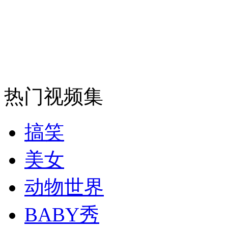
安徽一实载49人客车翻车
走！跟着总书记去植树
热门视频集
消防员救轻生者
花炮节热闹非凡
减压"枕头大战"
搞笑
美女
纽约上演“枕头大战”
动物世界
BABY秀
司机酒驾遇交警 急速倒车逃窜