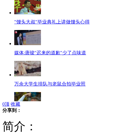
"馒头大叔"毕业典礼上讲做馒头心得
媒体:唐骏"迟来的道歉"少了点味道
万余大学生排队与老鼠合拍毕业照
0
顶
收藏
分享到：
揭秘鲁尼庆祝动作:希望变长发飘飘
简介：