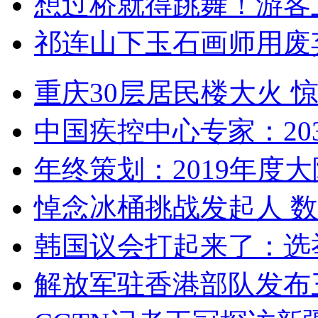
想过桥就得跳舞！游客
祁连山下玉石画师用废
重庆30层居民楼大火
中国疾控中心专家：203
年终策划：2019年度大陆
悼念冰桶挑战发起人 数百
韩国议会打起来了：选举
解放军驻香港部队发布三