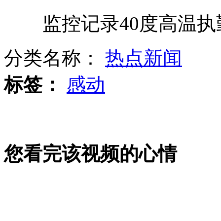
监控记录40度高温执
上海公厕增添呼叫器 遇困难可求助
分类名称：
热点新闻
法国华人夫妇遭同胞杀害肢解掩埋
标签：
感动
湖北87岁农民诗人"唱诗"颂屈原
您看完该视频的心情
成龙：不再拍动作片