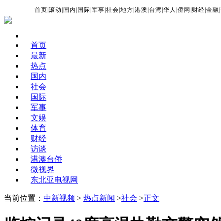
首页
|
滚动
|
国内
|
国际
|
军事
|
社会
|
地方
|
港澳
|
台湾
|
华人
|
侨网
|
财经
|
金融
|
首页
最新
热点
国内
社会
国际
军事
文娱
体育
财经
访谈
港澳台侨
微视界
东北亚电视网
当前位置：
中新视频
>
热点新闻
>
社会
>
正文