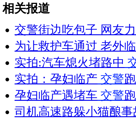
大四女生求职心切遭六旬老汉骗色
相关报道
山西运城恶犬咬伤多人 警民合力深夜将其击毙
交警街边吃包子 网友力
为让救护车通过 老外
女孩北京地铁殴打老人 痛下狠手拳打脚踢
实拍:汽车熄火堵路中
实拍：孕妇临产
交警
跑
无痛分娩是否安全 医生回应
孕妇临产遇堵车
交警
跑
外交部：反对强权政治霸凌主义
司机高速路躲小猫酿事
外交部：有关国家言论片面不公正