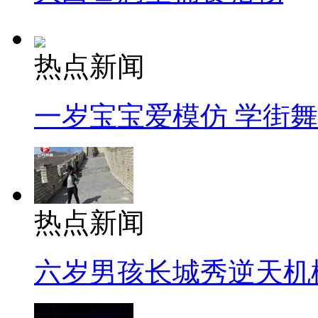
热点新闻
一岁宝宝爱模仿 学街
热点新闻
六岁男孩长城秀逆天机