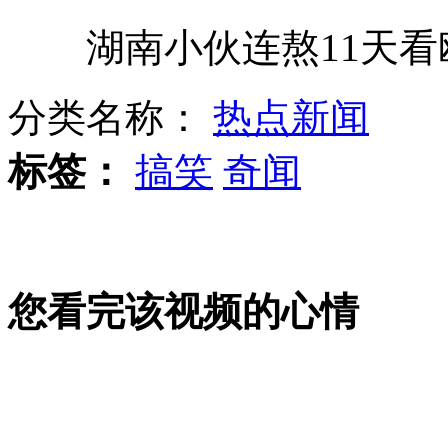
湖南小伙连熬11天看
中国设立三沙市管辖西沙中沙南沙群岛
分类名称：
热点新闻
2012欧洲杯八强战分析
标签：
搞笑
奇闻
天气转晴 菲律宾将巡查黄岩岛
您看完该视频的心情
红旗军演:美F22首次对抗外国战机