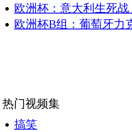
欧洲杯：意大利生死战 
安徽一实载49人客车翻车
欧洲杯B组：葡萄牙力
走！跟着总书记去植树
消防员救轻生者
花炮节热闹非凡
减压"枕头大战"
热门视频集
纽约上演“枕头大战”
搞笑
司机酒驾遇交警 急速倒车逃窜