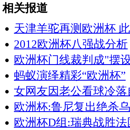
菲律宾大肆军购拟买韩国战机
相关报道
山西运城恶犬咬伤多人 警民合力深夜将其击毙
天津羊驼再测欧洲杯 
2012欧洲杯八强战分析
女孩北京地铁殴打老人 痛下狠手拳打脚踢
欧洲杯门线裁判成"摆设
蚂蚁演绎精彩“欧洲杯”
无痛分娩是否安全 医生回应
女网友因老公看球冷落
外交部：反对强权政治霸凌主义
欧洲杯:鲁尼复出绝杀乌
外交部：有关国家言论片面不公正
欧洲杯D组:瑞典战胜法