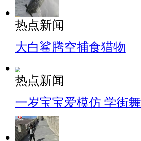
热点新闻
大白鲨腾空捕食猎物
热点新闻
一岁宝宝爱模仿 学街