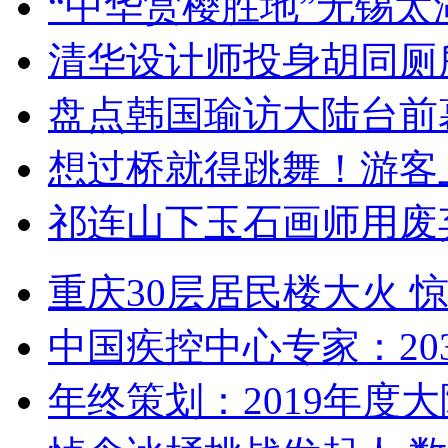
“中华赏樱胜地”无锡
清华设计师投身胡同厕
盘点韩国瑜访大陆台前
想过桥就得跳舞！游客
祁连山下玉石画师用废
重庆30层居民楼大火
中国疾控中心专家：203
年终策划：2019年度大陆