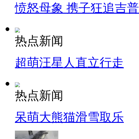
愤怒母象 携子狂追吉
热点新闻
超萌汪星人直立行走
热点新闻
呆萌大熊猫滑雪取乐