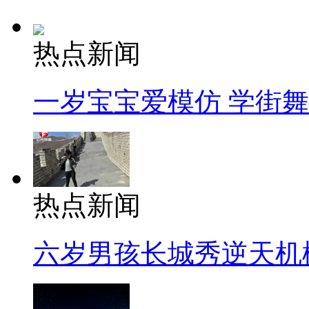
热点新闻
一岁宝宝爱模仿 学街
热点新闻
六岁男孩长城秀逆天机