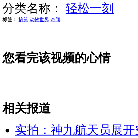
分类名称：
轻松一刻
标签：
搞笑
动物世界
奇闻
实拍：刘洋太空翻筋斗 空间实验
您看完该视频的心情
神九航天员“天宫”生活不寂寞
动物园遭遇洪水 北极熊趁机逃走
相关报道
山西运城恶犬咬伤多人 警民合力深夜将其击毙
实拍：神九航天员展开