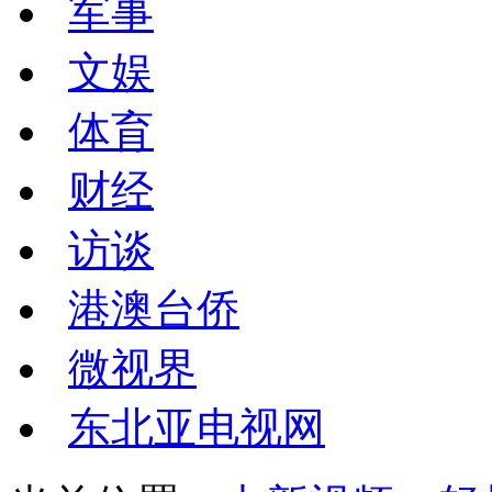
军事
文娱
体育
财经
访谈
港澳台侨
微视界
东北亚电视网