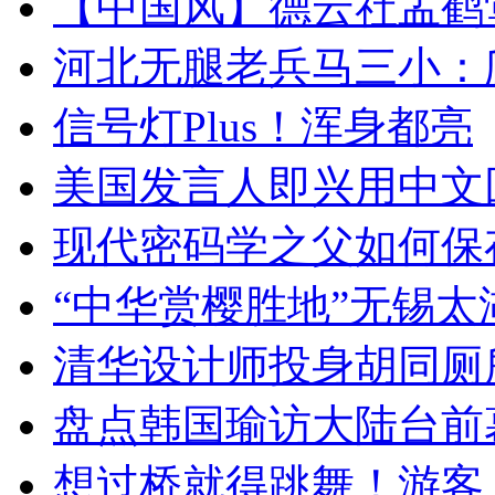
【中国风】德云社孟鹤
河北无腿老兵马三小：爬
信号灯Plus！浑身都亮
美国发言人即兴用中文
现代密码学之父如何保
“中华赏樱胜地”无锡
清华设计师投身胡同厕
盘点韩国瑜访大陆台前
想过桥就得跳舞！游客