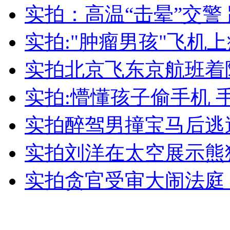
实拍：高温“击晕”交警
女孩北京地铁殴打老人 痛下狠手拳打脚踢
实拍:"肿瘤男孩"飞机
无痛分娩是否安全 医生回应
实拍北京飞东京航班着
外交部：反对强权政治霸凌主义
实拍:懵懂孩子偷手机 
实拍醉驾男撞宝马后逃
外交部：有关国家言论片面不公正
实拍刘洋在太空展示熊
实拍贪官受审大闹法庭
安徽一实载49人客车翻车