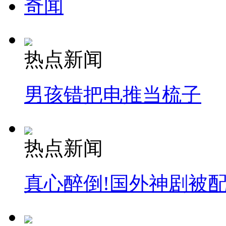
奇闻
热点新闻
男孩错把电推当梳子
热点新闻
真心醉倒!国外神剧被