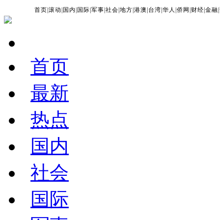
首页
|
滚动
|
国内
|
国际
|
军事
|
社会
|
地方
|
港澳
|
台湾
|
华人
|
侨网
|
财经
|
金融
|
首页
最新
热点
国内
社会
国际