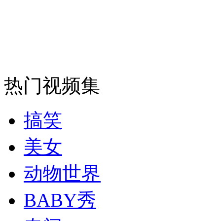
走！跟着总书记去植树
消防员救轻生者
花炮节热闹非凡
减压"枕头大战"
热门视频集
纽约上演“枕头大战”
搞笑
司机酒驾遇交警 急速倒车逃窜
美女
动物世界
BABY秀