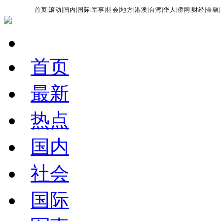
首页
|
滚动
|
国内
|
国际
|
军事
|
社会
|
地方
|
港澳
|
台湾
|
华人
|
侨网
|
财经
|
金融
|
首页
最新
热点
国内
社会
国际