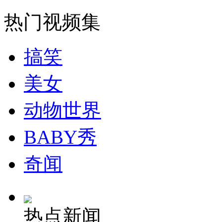
走！跟着总书记去植树
热门视频集
消防员救轻生者
花炮节热闹非凡
减压"枕头大战"
搞笑
美女
纽约上演“枕头大战”
动物世界
司机酒驾遇交警 急速倒车逃窜
BABY秀
奇闻
热点新闻