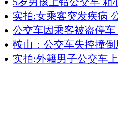
5岁男孩上错公交车 
女孩北京地铁殴打老人 痛下狠手拳打脚踢
实拍:女乘客突发疾病
无痛分娩是否安全 医生回应
公交车因乘客被盗停车
鞍山：公交车失控撞倒厂
外交部：反对强权政治霸凌主义
实拍:外籍男子公交车
外交部：有关国家言论片面不公正
安徽一实载49人客车翻车