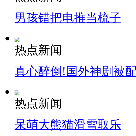
男孩错把电推当梳子
热点新闻
真心醉倒!国外神剧被
热点新闻
呆萌大熊猫滑雪取乐