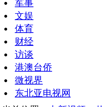
军事
文娱
体育
财经
访谈
港澳台侨
微视界
东北亚电视网