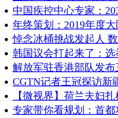
中国疾控中心专家：203
年终策划：2019年度大陆
悼念冰桶挑战发起人 数百
韩国议会打起来了：选举
解放军驻香港部队发布三
CGTN记者王冠探访新疆
【微视界】荷兰夫妇扎根青
专家带你看规划：首都功