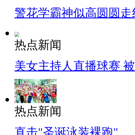
警花学霸神似高圆圆走
热点新闻
美女主持人直播球赛 
热点新闻
直击"圣诞泳装裸跑"