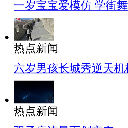
一岁宝宝爱模仿 学街
热点新闻
六岁男孩长城秀逆天机
热点新闻