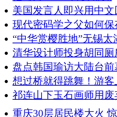
美国发言人即兴用中文
现代密码学之父如何保
“中华赏樱胜地”无锡
清华设计师投身胡同厕
盘点韩国瑜访大陆台前
想过桥就得跳舞！游客
祁连山下玉石画师用废
重庆30层居民楼大火