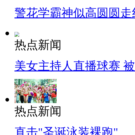
警花学霸神似高圆圆走
热点新闻
美女主持人直播球赛 
热点新闻
直击"圣诞泳装裸跑"