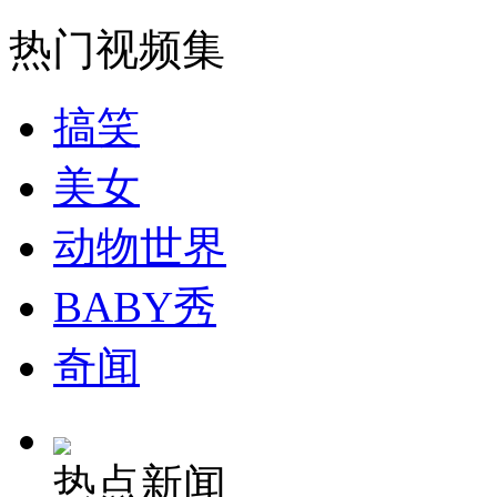
走！跟着总书记去植树
热门视频集
消防员救轻生者
花炮节热闹非凡
减压"枕头大战"
搞笑
美女
纽约上演“枕头大战”
动物世界
司机酒驾遇交警 急速倒车逃窜
BABY秀
奇闻
热点新闻