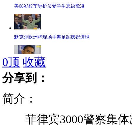
美68岁校车导护员受学生恶语欺凌
默克尔欧洲杯现场手舞足蹈庆祝进球
0
顶
收藏
奥巴马将不参加伦敦奥运开幕式
分享到：
简介：
丈夫脚踢辩护席妻子头撞座椅闹法庭
菲律宾3000警察集体
时速258公里 90后小伙飙高速纪录