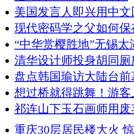
美国发言人即兴用中文
现代密码学之父如何保
“中华赏樱胜地”无锡
清华设计师投身胡同厕
盘点韩国瑜访大陆台前
想过桥就得跳舞！游客
祁连山下玉石画师用废
重庆30层居民楼大火