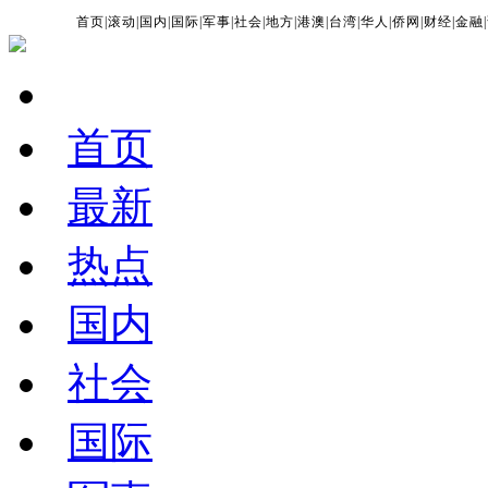
首页
|
滚动
|
国内
|
国际
|
军事
|
社会
|
地方
|
港澳
|
台湾
|
华人
|
侨网
|
财经
|
金融
|
首页
最新
热点
国内
社会
国际