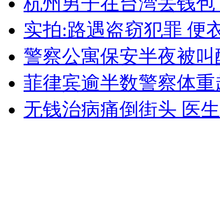
杭州男子在台湾丢钱包
女孩北京地铁殴打老人 痛下狠手拳打脚踢
实拍:路遇盗窃犯罪 便
无痛分娩是否安全 医生回应
警察公寓保安半夜被叫
菲律宾逾半数警察体重
外交部：反对强权政治霸凌主义
无钱治病痛倒街头 医
外交部：有关国家言论片面不公正
安徽一实载49人客车翻车