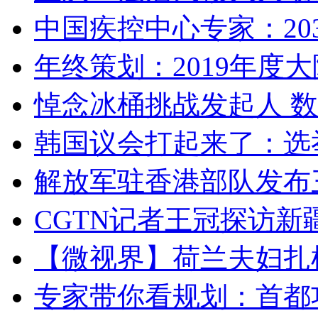
中国疾控中心专家：203
年终策划：2019年度大陆
悼念冰桶挑战发起人 数百
韩国议会打起来了：选举
解放军驻香港部队发布三
CGTN记者王冠探访新疆
【微视界】荷兰夫妇扎根青
专家带你看规划：首都功