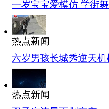
一岁宝宝爱模仿 学街
热点新闻
六岁男孩长城秀逆天机
热点新闻