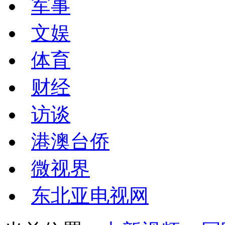
军事
文娱
体育
财经
访谈
港澳台侨
微视界
东北亚电视网