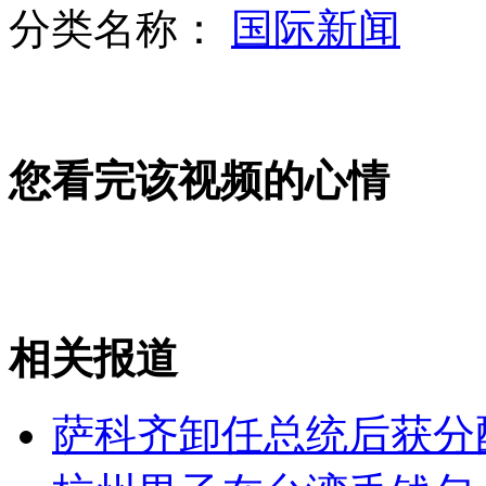
分类名称：
国际新闻
女童头卡6楼防盗网 帅小伙高空救人
您看完该视频的心情
实拍墨西哥街头警匪激烈枪战
母鸡＋蜜蜂！ 阿联酋航空揽客出新招
相关报道
山西运城恶犬咬伤多人 警民合力深夜将其击毙
萨科齐卸任总统后获分