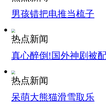
男孩错把电推当梳子
热点新闻
真心醉倒!国外神剧被
热点新闻
呆萌大熊猫滑雪取乐