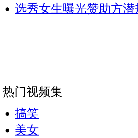
选秀女生曝光赞助方潜
安徽一实载49人客车翻车
走！跟着总书记去植树
消防员救轻生者
花炮节热闹非凡
减压"枕头大战"
热门视频集
纽约上演“枕头大战”
搞笑
美女
司机酒驾遇交警 急速倒车逃窜