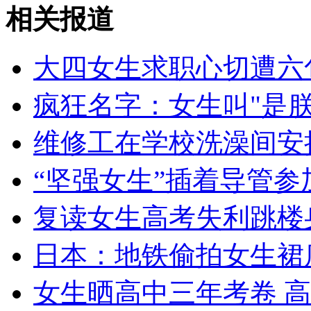
瑞士"喷气飞人"与客机共同飞翔
相关报道
山西运城恶犬咬伤多人 警民合力深夜将其击毙
大四女生求职心切遭六
疯狂名字：女生叫"是朕"
女孩北京地铁殴打老人 痛下狠手拳打脚踢
维修工在学校洗澡间安
“坚强女生”插着导管参
无痛分娩是否安全 医生回应
复读女生高考失利跳楼
外交部：反对强权政治霸凌主义
日本：地铁偷拍女生裙
外交部：有关国家言论片面不公正
女生晒高中三年考卷 高达