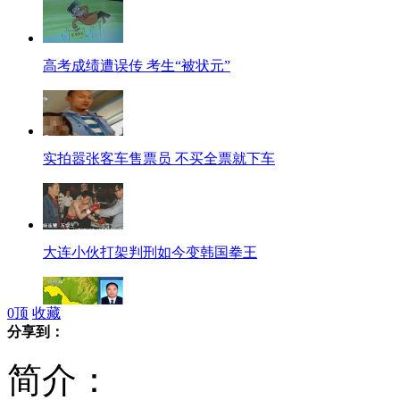
高考成绩遭误传 考生“被状元”
实拍嚣张客车售票员 不买全票就下车
大连小伙打架判刑如今变韩国拳王
0
顶
收藏
分享到：
"风光"归国有? 黑龙江气象局回应
简介：