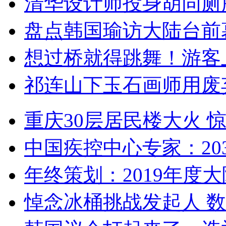
清华设计师投身胡同厕
盘点韩国瑜访大陆台前
想过桥就得跳舞！游客
祁连山下玉石画师用废
重庆30层居民楼大火
中国疾控中心专家：203
年终策划：2019年度大陆
悼念冰桶挑战发起人 数百