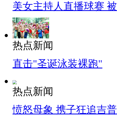
美女主持人直播球赛 
热点新闻
直击"圣诞泳装裸跑"
热点新闻
愤怒母象 携子狂追吉