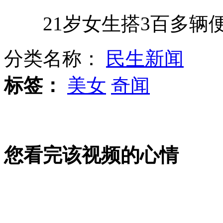
21岁女生搭3百多辆便
"风光"归国有 黑龙江做法或涉嫌违法
分类名称：
民生新闻
航天员祝贺蛟龙深浅7000米成功
标签：
美女
奇闻
小伙高考后第一天帮妈妈扫马路
您看完该视频的心情
湖北6人被"待岗" 局长称"穷"