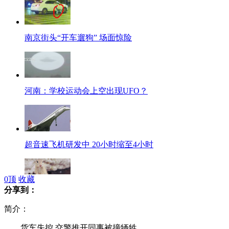
南京街头“开车遛狗” 场面惊险
河南：学校运动会上空出现UFO？
超音速飞机研发中 20小时缩至4小时
0
顶
收藏
分享到：
大学生和“校园老鼠”拍毕业照
简介：
货车失控 交警推开同事被撞牺牲