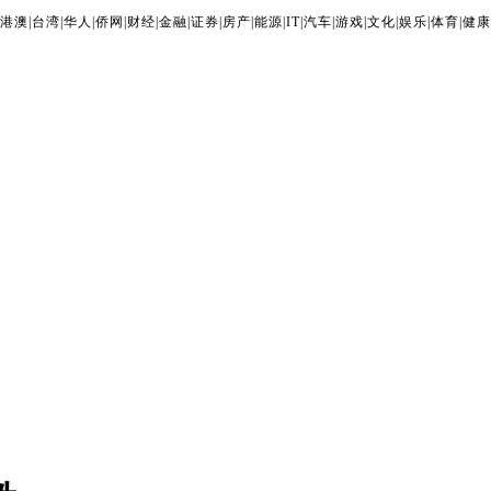
港澳
|
台湾
|
华人
|
侨网
|
财经
|
金融
|
证券
|
房产
|
能源
|
IT
|
汽车
|
游戏
|
文化
|
娱乐
|
体育
|
健康