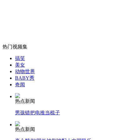
台湾21岁女生搭便车游欧洲12国
山西运城恶犬咬伤多人 警民合力深夜将其击毙
热门视频集
女孩北京地铁殴打老人 痛下狠手拳打脚踢
搞笑
美女
动物世界
BABY秀
无痛分娩是否安全 医生回应
奇闻
外交部：反对强权政治霸凌主义
热点新闻
男孩错把电推当梳子
外交部：有关国家言论片面不公正
热点新闻