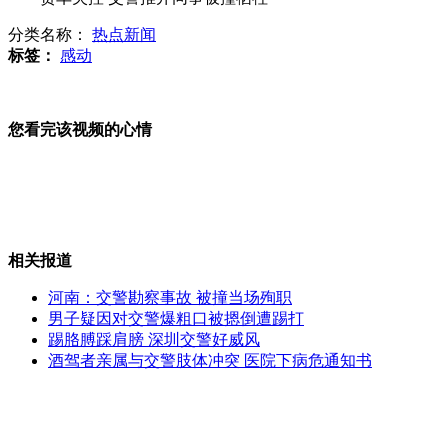
分类名称：
热点新闻
世界最后一只"加拉帕戈斯象龟"去世
标签：
感动
您看完该视频的心情
宁财神微博自曝网购被骗近万元
实拍行车中副驾驶被飞来板砖砸中身亡
相关报道
河南：交警勘察事故 被撞当场殉职
男子疑因对交警爆粗口被摁倒遭踢打
踢胳膊踩肩膀 深圳交警好威风
朝鲜谴责美韩演习以朝国旗为靶子
酒驾者亲属与交警肢体冲突 医院下病危通知书