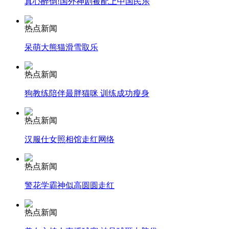
真心醉倒!国外神剧被配上中国民乐
安徽一实载49人客车翻车
热点新闻
呆萌大熊猫滑雪取乐
热点新闻
走！跟着总书记去植树
狗教练陪伴最胖猫咪 训练成功瘦身
消防员救轻生者
花炮节热闹非凡
减压"枕头大战"
热点新闻
汉服仕女照相馆走红网络
热点新闻
纽约上演“枕头大战”
警花学霸神似高圆圆走红
司机酒驾遇交警 急速倒车逃窜
热点新闻