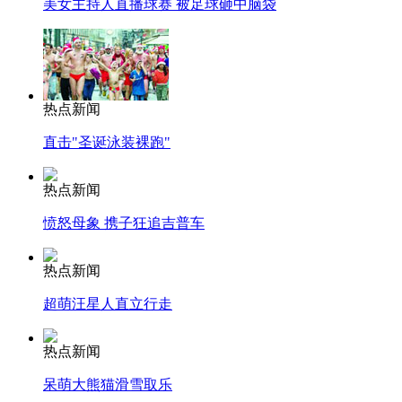
美女主持人直播球赛 被足球砸中脑袋
热点新闻
直击"圣诞泳装裸跑"
热点新闻
愤怒母象 携子狂追吉普车
热点新闻
超萌汪星人直立行走
热点新闻
呆萌大熊猫滑雪取乐