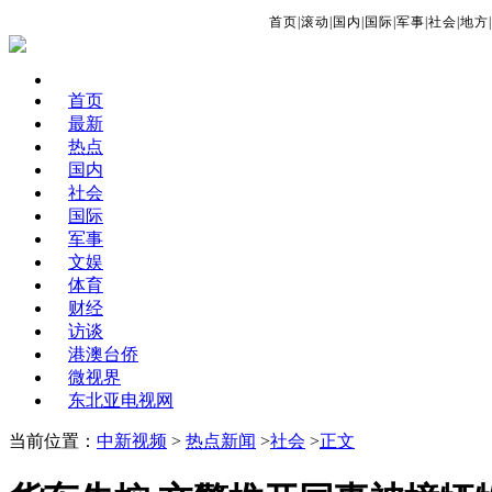
首页
|
滚动
|
国内
|
国际
|
军事
|
社会
|
地方
|
首页
最新
热点
国内
社会
国际
军事
文娱
体育
财经
访谈
港澳台侨
微视界
东北亚电视网
当前位置：
中新视频
>
热点新闻
>
社会
>
正文