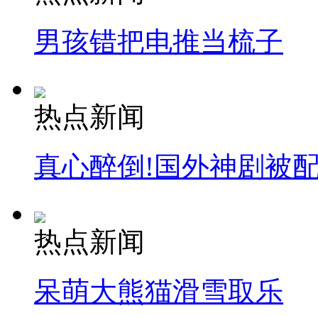
男孩错把电推当梳子
热点新闻
真心醉倒!国外神剧被
热点新闻
呆萌大熊猫滑雪取乐