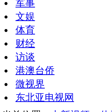
军事
文娱
体育
财经
访谈
港澳台侨
微视界
东北亚电视网