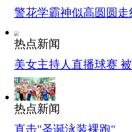
警花学霸神似高圆圆走
热点新闻
美女主持人直播球赛 
热点新闻
直击"圣诞泳装裸跑"