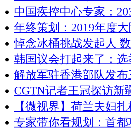
中国疾控中心专家：203
年终策划：2019年度大陆
悼念冰桶挑战发起人 数百
韩国议会打起来了：选举
解放军驻香港部队发布三
CGTN记者王冠探访新疆
【微视界】荷兰夫妇扎根青
专家带你看规划：首都功