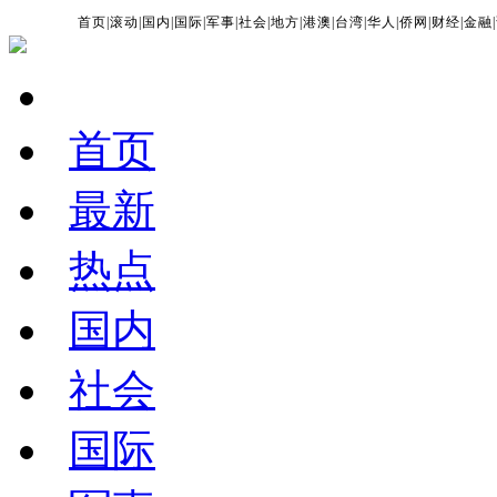
首页
|
滚动
|
国内
|
国际
|
军事
|
社会
|
地方
|
港澳
|
台湾
|
华人
|
侨网
|
财经
|
金融
|
首页
最新
热点
国内
社会
国际