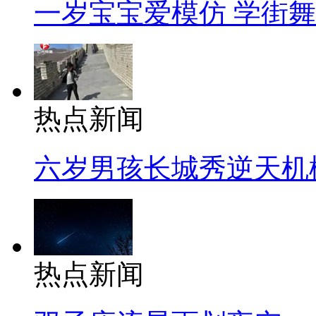
一岁宝宝爱模仿 学街
热点新闻
六岁男孩长城秀逆天机
热点新闻