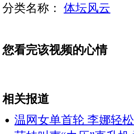
分类名称：
体坛风云
西周早期墓葬 出土罕见铜"禁"
您看完该视频的心情
山东原副省长黄胜被开除党籍公职
两名伊朗人因违法禁酒令被判死刑
相关报道
山西运城恶犬咬伤多人 警民合力深夜将其击毙
温网女单首轮 李娜轻