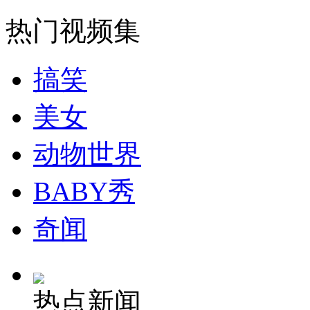
走！跟着总书记去植树
热门视频集
消防员救轻生者
花炮节热闹非凡
减压"枕头大战"
搞笑
美女
纽约上演“枕头大战”
动物世界
司机酒驾遇交警 急速倒车逃窜
BABY秀
奇闻
热点新闻