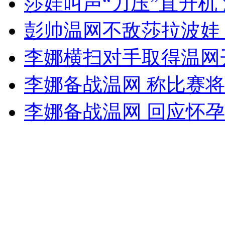
莎娃叫声“力压”直升机
女孩北京地铁殴打老人 痛下狠手拳打脚踢
彭帅温网不敌莎拉波娃
无痛分娩是否安全 医生回应
李娜横扫对手取得温网
李娜备战温网 称比赛
外交部：反对强权政治霸凌主义
李娜备战温网 回应怀
外交部：有关国家言论片面不公正
安徽一实载49人客车翻车