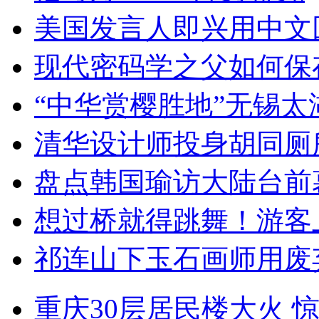
美国发言人即兴用中文
现代密码学之父如何保
“中华赏樱胜地”无锡
清华设计师投身胡同厕
盘点韩国瑜访大陆台前
想过桥就得跳舞！游客
祁连山下玉石画师用废
重庆30层居民楼大火