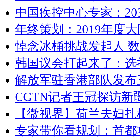
中国疾控中心专家：203
年终策划：2019年度大陆
悼念冰桶挑战发起人 数百
韩国议会打起来了：选举
解放军驻香港部队发布三
CGTN记者王冠探访新疆
【微视界】荷兰夫妇扎根青
专家带你看规划：首都功