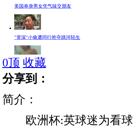
美国单身男女凭气味交朋友
"资深"小偷遭同行抢夺跳河轻生
0
顶
收藏
3岁女孩遭外婆虐待 惨变皮包骨
分享到：
简介：
长兴夏家庙土堆发现墓葬86座
欧洲杯:英球迷为看球
韩国军队举行两栖登陆演习