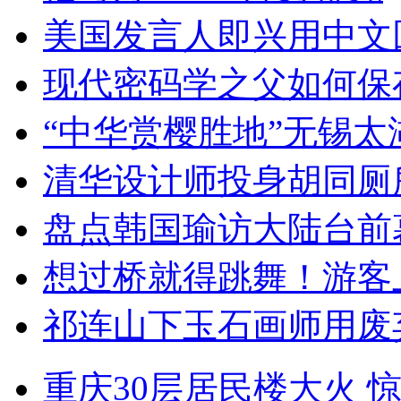
美国发言人即兴用中文
现代密码学之父如何保
“中华赏樱胜地”无锡
清华设计师投身胡同厕
盘点韩国瑜访大陆台前
想过桥就得跳舞！游客
祁连山下玉石画师用废
重庆30层居民楼大火