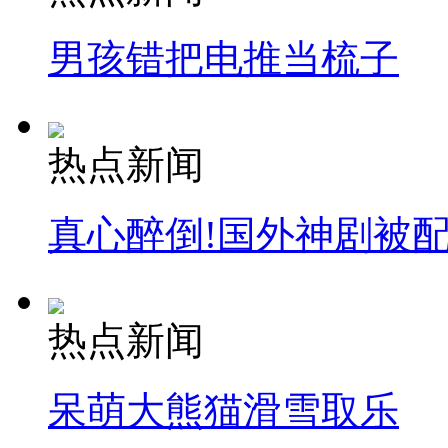
男孩错把电推当梳子
热点新闻
真心醉倒!国外神剧被
热点新闻
呆萌大熊猫滑雪取乐