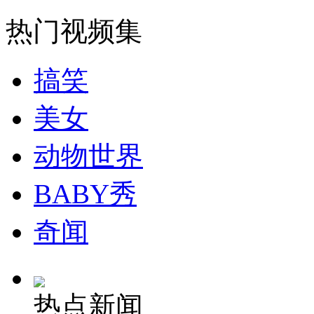
走！跟着总书记去植树
热门视频集
消防员救轻生者
花炮节热闹非凡
减压"枕头大战"
搞笑
美女
纽约上演“枕头大战”
动物世界
BABY秀
司机酒驾遇交警 急速倒车逃窜
奇闻
热点新闻