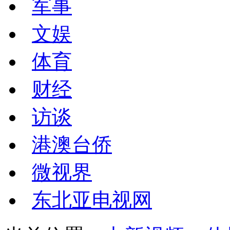
军事
文娱
体育
财经
访谈
港澳台侨
微视界
东北亚电视网