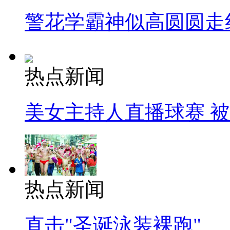
警花学霸神似高圆圆走
热点新闻
美女主持人直播球赛 
热点新闻
直击"圣诞泳装裸跑"