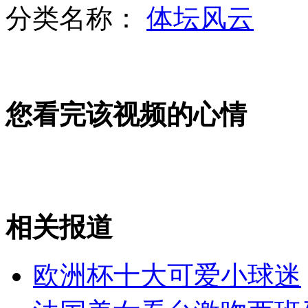
分类名称：
体坛风云
英知名殡葬公司被爆粗暴对待遗体
您看完该视频的心情
央视记者冒死直击"鬼城华雷斯"
相关报道
“欧猪”三国死磕德国
欧洲杯十大可爱小球迷
山西运城恶犬咬伤多人 警民合力深夜将其击毙