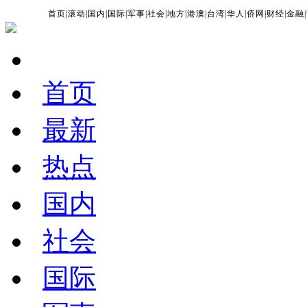
首页
|
滚动
|
国内
|
国际
|
军事
|
社会
|
地方
|
港澳
|
台湾
|
华人
|
侨网
|
财经
|
金融
|
首页
最新
热点
国内
社会
国际