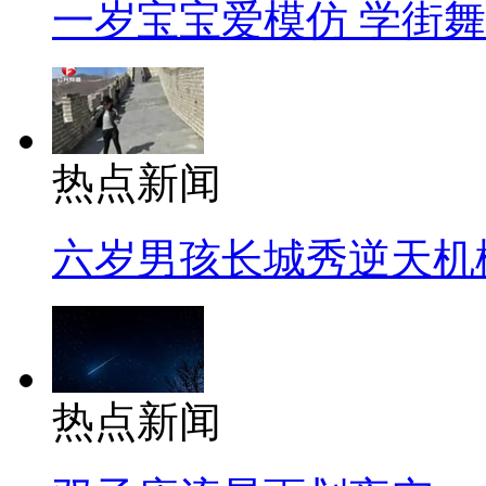
一岁宝宝爱模仿 学街
热点新闻
六岁男孩长城秀逆天机
热点新闻