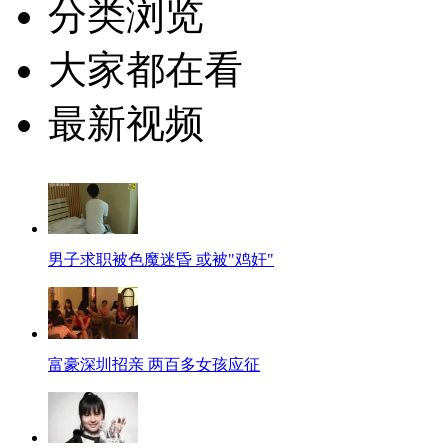
分类浏览
大家都在看
最新视频
男子求职被色魔迷昏 或被"鸡奸"
富豪深圳招亲 两百多女孩应征