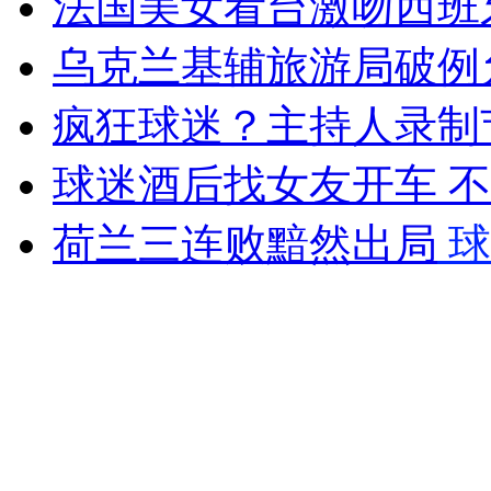
法国美女看台激吻西班
乌克兰基辅旅游局破例
女孩北京地铁殴打老人 痛下狠手拳打脚踢
疯狂球迷？主持人录制
无痛分娩是否安全 医生回应
球迷酒后找女友开车 
外交部：反对强权政治霸凌主义
荷兰三连败黯然出局
球
外交部：有关国家言论片面不公正
安徽一实载49人客车翻车