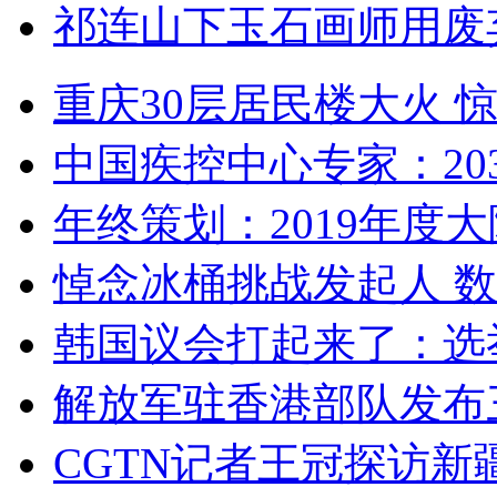
祁连山下玉石画师用废
重庆30层居民楼大火
中国疾控中心专家：203
年终策划：2019年度大陆
悼念冰桶挑战发起人 数百
韩国议会打起来了：选举
解放军驻香港部队发布三
CGTN记者王冠探访新疆