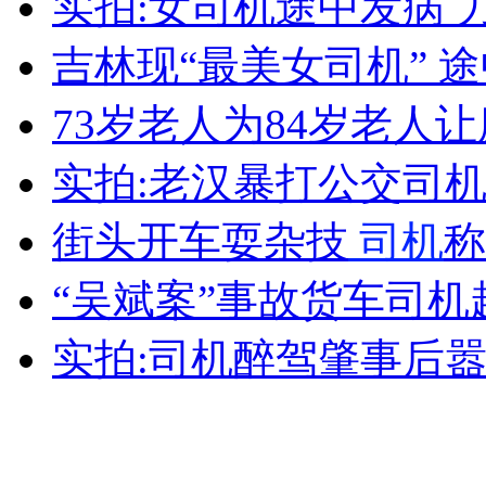
实拍:女司机途中发病 
女孩北京地铁殴打老人 痛下狠手拳打脚踢
吉林现“最美女司机” 
无痛分娩是否安全 医生回应
73岁老人为84岁老人让
实拍:老汉暴打公交司
外交部：反对强权政治霸凌主义
街头开车耍杂技
司机
称
外交部：有关国家言论片面不公正
“吴斌案”事故货车司
实拍:司机醉驾肇事后
安徽一实载49人客车翻车