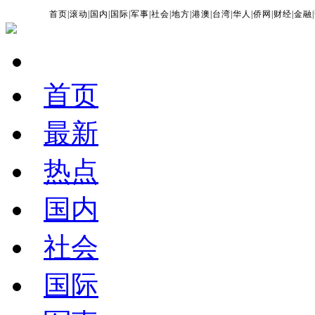
首页
|
滚动
|
国内
|
国际
|
军事
|
社会
|
地方
|
港澳
|
台湾
|
华人
|
侨网
|
财经
|
金融
|
首页
最新
热点
国内
社会
国际