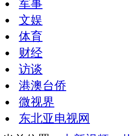
军事
文娱
体育
财经
访谈
港澳台侨
微视界
东北亚电视网