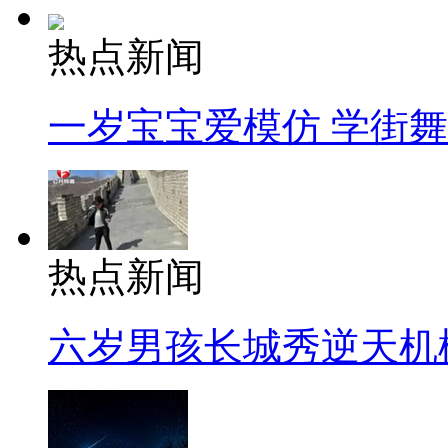
热点新闻
一岁宝宝爱模仿 学街
热点新闻
六岁男孩长城秀逆天机