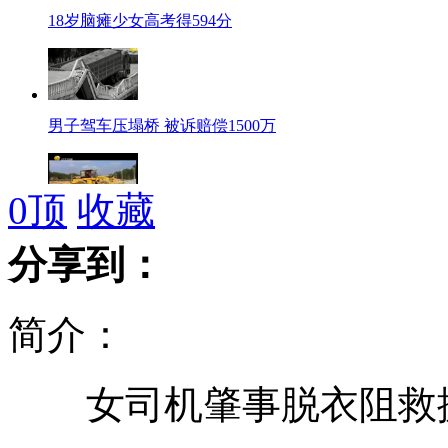
18岁脑瘫少女高考得594分
男子驾车压塌桥 被诉赔偿1500万
0
顶
收藏
五岁男童竟熟练操作挖掘机
分享到：
简介：
女歌手蔡龄龄因抑郁跳楼自杀
女司机肇事脱衣阻救援
"女版药家鑫"撞人后脱衣阻他人施救