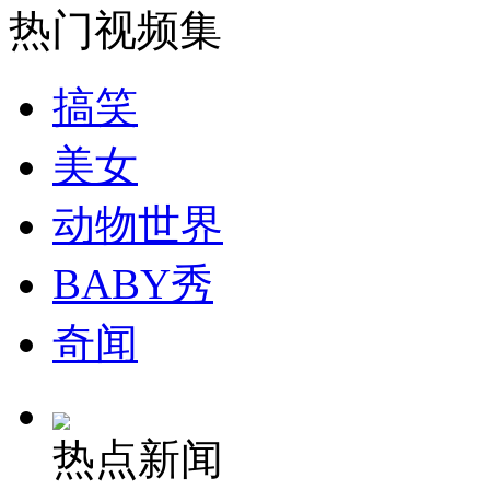
热门视频集
安徽一实载49人客车翻车
搞笑
美女
走！跟着总书记去植树
动物世界
消防员救轻生者
花炮节热闹非凡
减压"枕头大战"
BABY秀
奇闻
纽约上演“枕头大战”
热点新闻
司机酒驾遇交警 急速倒车逃窜