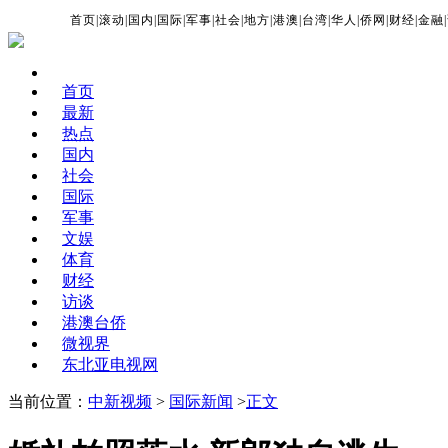
首页
|
滚动
|
国内
|
国际
|
军事
|
社会
|
地方
|
港澳
|
台湾
|
华人
|
侨网
|
财经
|
金融
|
首页
最新
热点
国内
社会
国际
军事
文娱
体育
财经
访谈
港澳台侨
微视界
东北亚电视网
当前位置：
中新视频
>
国际新闻
>
正文