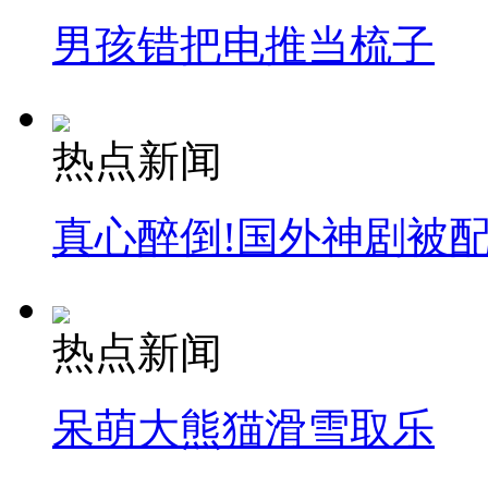
男孩错把电推当梳子
热点新闻
真心醉倒!国外神剧被
热点新闻
呆萌大熊猫滑雪取乐