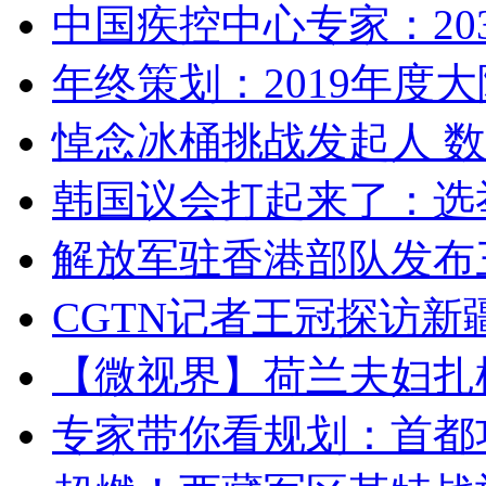
中国疾控中心专家：203
年终策划：2019年度大陆
悼念冰桶挑战发起人 数百
韩国议会打起来了：选举
解放军驻香港部队发布三
CGTN记者王冠探访新疆
【微视界】荷兰夫妇扎根青
专家带你看规划：首都功