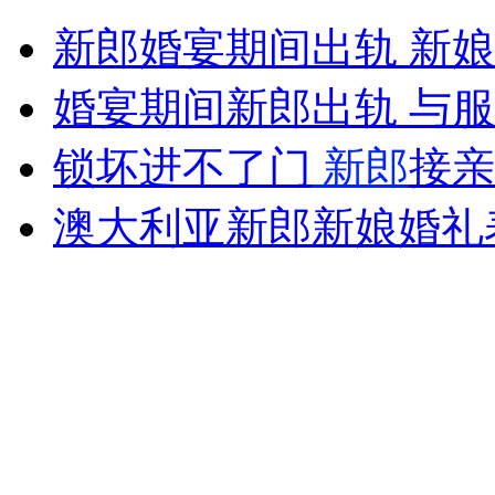
司机超载压塌桥梁被诉赔款1500万
新郎婚宴期间出轨 新
山西运城恶犬咬伤多人 警民合力深夜将其击毙
婚宴期间新郎出轨 与
锁坏进不了门
新郎
接亲
女孩北京地铁殴打老人 痛下狠手拳打脚踢
澳大利亚新郎新娘婚礼
无痛分娩是否安全 医生回应
外交部：反对强权政治霸凌主义
外交部：有关国家言论片面不公正