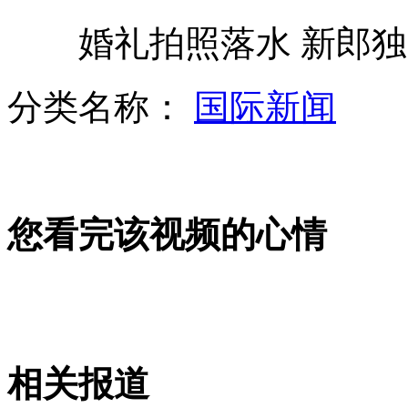
婚礼拍照落水 新郎独
西班牙点杀葡萄牙闯进欧洲杯决赛
分类名称：
国际新闻
"女版药家鑫"曾教精神病学已被刑拘
您看完该视频的心情
实拍孕妇掩护同伙裙下偷奶粉被擒
黑龙江双城一家餐馆发生爆炸事故
相关报道