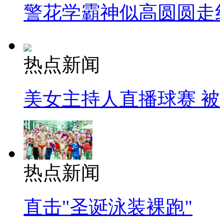
警花学霸神似高圆圆走
热点新闻
美女主持人直播球赛 
热点新闻
直击"圣诞泳装裸跑"