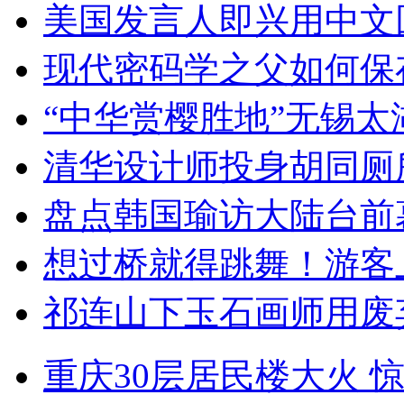
美国发言人即兴用中文
现代密码学之父如何保
“中华赏樱胜地”无锡
清华设计师投身胡同厕
盘点韩国瑜访大陆台前
想过桥就得跳舞！游客
祁连山下玉石画师用废
重庆30层居民楼大火