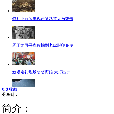
叙利亚新闻电视台遭武装人员袭击
周正龙再寻虎称拍到老虎脚印粪便
新娘婚礼现场婆婆悔婚 大打出手
0
顶
收藏
分享到：
蛟龙号潜航员舱内拍摄视频首次公布
简介：