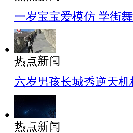
一岁宝宝爱模仿 学街
热点新闻
六岁男孩长城秀逆天机
热点新闻