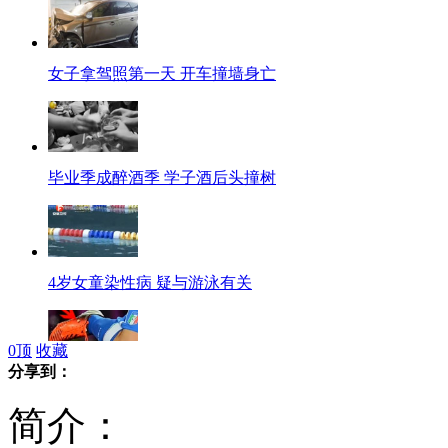
女子拿驾照第一天 开车撞墙身亡
毕业季成醉酒季 学子酒后头撞树
4岁女童染性病 疑与游泳有关
0
顶
收藏
分享到：
意大利队藏德国"卧底" 球鞋绣德国旗
简介：