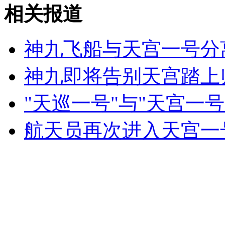
周正龙再寻虎称拍到老虎脚印粪便
相关报道
山西运城恶犬咬伤多人 警民合力深夜将其击毙
神九飞船与天宫一号分离
神九即将告别天宫踏上
女孩北京地铁殴打老人 痛下狠手拳打脚踢
"天巡一号"与"天宫一号
航天员再次进入天宫一
无痛分娩是否安全 医生回应
外交部：反对强权政治霸凌主义
外交部：有关国家言论片面不公正