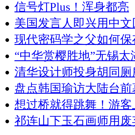
信号灯Plus！浑身都亮
美国发言人即兴用中文
现代密码学之父如何保
“中华赏樱胜地”无锡
清华设计师投身胡同厕
盘点韩国瑜访大陆台前
想过桥就得跳舞！游客
祁连山下玉石画师用废