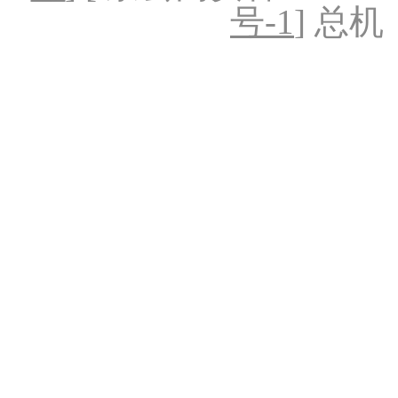
号-1
] 总机：