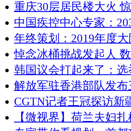
重庆30层居民楼大火
中国疾控中心专家：203
年终策划：2019年度大陆
悼念冰桶挑战发起人 数百
韩国议会打起来了：选举
解放军驻香港部队发布三
CGTN记者王冠探访新疆
【微视界】荷兰夫妇扎根青