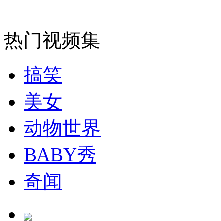
安徽一实载49人客车翻车
热门视频集
搞笑
走！跟着总书记去植树
美女
消防员救轻生者
花炮节热闹非凡
减压"枕头大战"
动物世界
BABY秀
纽约上演“枕头大战”
奇闻
司机酒驾遇交警 急速倒车逃窜