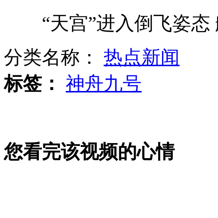
“天宫”进入倒飞姿态 
80岁"最美老人"每天为路面"打补丁"
分类名称：
热点新闻
王妃半年衣着花费3.5万英镑 公公买单
标签：
神舟九号
林妙可母亲否认女儿陪酒传闻
您看完该视频的心情
叙利亚新闻电视台遭武装人员袭击