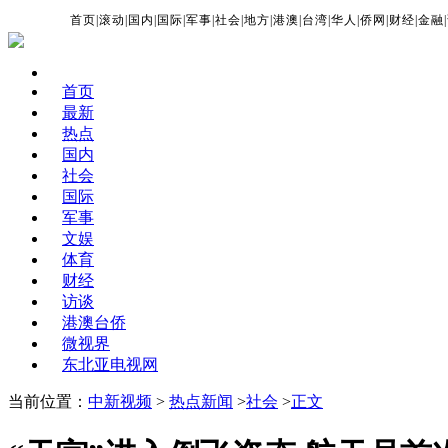
首页
|
滚动
|
国内
|
国际
|
军事
|
社会
|
地方
|
港澳
|
台湾
|
华人
|
侨网
|
财经
|
金融
|
首页
最新
热点
国内
社会
国际
军事
文娱
体育
财经
访谈
港澳台侨
微视界
东北亚电视网
当前位置：
中新视频
>
热点新闻
>
社会
>
正文