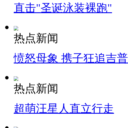
直击"圣诞泳装裸跑"
热点新闻
愤怒母象 携子狂追吉
热点新闻
超萌汪星人直立行走